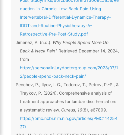
Post_Study/links/60f2ba0c16f9f313008c5e5e/Re
duction-in-Chronic-Low-Back-Pain-Using-
Intervertebral-Differential-Dynamics-Therapy-
IDDT-and-Routine-Physiotherapy-A-
Retrospective-Pre-Post-Study.pdf
Jimenez, A. (n.d.).
Why People Spend More On
Back & Neck Pain?
Retrieved December 14, 2024,
from
https://personalinjurydoctorgroup.com/2023/07/1
2/people-spend-back-neck-pain/
Penchev, P., Ilyov, I. G., Todorov, T., Petrov, P.-P., &
Traykov, P. (2024). Comprehensive analysis of
treatment approaches for lumbar disc herniation:
a systematic review.
Cureus
,
16
(8), e67899.
https://pmc.ncbi.nlm.nih.gov/articles/PMC114254
27/