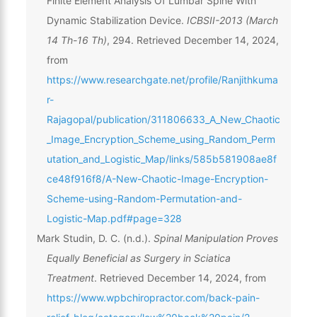
Finite Element Analysis Of Lumbar Spine With
Dynamic Stabilization Device.
ICBSII-2013 (March
14 Th-16 Th)
, 294. Retrieved December 14, 2024,
from
https://www.researchgate.net/profile/Ranjithkuma
r-
Rajagopal/publication/311806633_A_New_Chaotic
_Image_Encryption_Scheme_using_Random_Perm
utation_and_Logistic_Map/links/585b581908ae8f
ce48f916f8/A-New-Chaotic-Image-Encryption-
Scheme-using-Random-Permutation-and-
Logistic-Map.pdf#page=328
Mark Studin, D. C. (n.d.).
Spinal Manipulation Proves
Equally Beneficial as Surgery in Sciatica
Treatment
. Retrieved December 14, 2024, from
https://www.wpbchiropractor.com/back-pain-