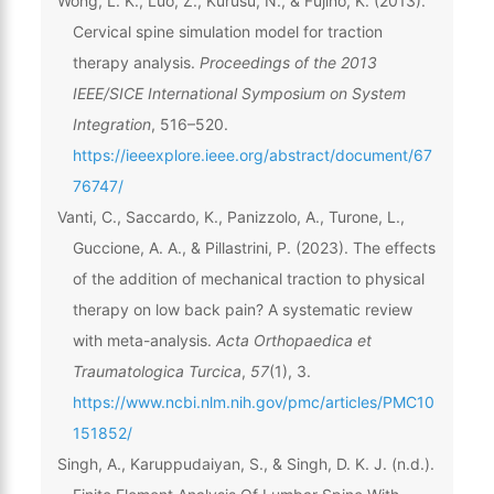
Wong, L. K., Luo, Z., Kurusu, N., & Fujino, K. (2013).
Cervical spine simulation model for traction
therapy analysis.
Proceedings of the 2013
IEEE/SICE International Symposium on System
Integration
, 516–520.
https://ieeexplore.ieee.org/abstract/document/67
76747/
Vanti, C., Saccardo, K., Panizzolo, A., Turone, L.,
Guccione, A. A., & Pillastrini, P. (2023). The effects
of the addition of mechanical traction to physical
therapy on low back pain? A systematic review
with meta-analysis.
Acta Orthopaedica et
Traumatologica Turcica
,
57
(1), 3.
https://www.ncbi.nlm.nih.gov/pmc/articles/PMC10
151852/
Singh, A., Karuppudaiyan, S., & Singh, D. K. J. (n.d.).