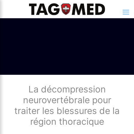
La décompression
neurovertébrale pour
traiter les blessures de la
région thoracique