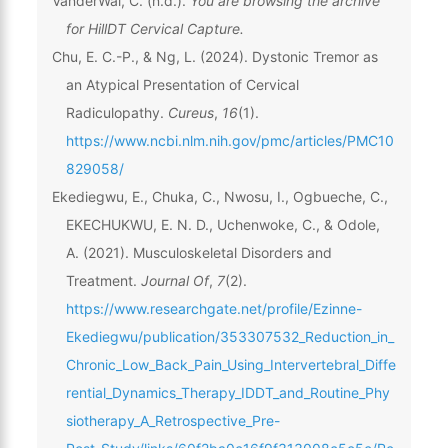
VanderWal, C. (n.d.).
You are browsing the archive
for HillDT Cervical Capture.
Chu, E. C.-P., & Ng, L. (2024). Dystonic Tremor as
an Atypical Presentation of Cervical
Radiculopathy.
Cureus
,
16
(1).
https://www.ncbi.nlm.nih.gov/pmc/articles/PMC10
829058/
Ekediegwu, E., Chuka, C., Nwosu, I., Ogbueche, C.,
EKECHUKWU, E. N. D., Uchenwoke, C., & Odole,
A. (2021). Musculoskeletal Disorders and
Treatment.
Journal Of
,
7
(2).
https://www.researchgate.net/profile/Ezinne-
Ekediegwu/publication/353307532_Reduction_in_
Chronic_Low_Back_Pain_Using_Intervertebral_Diffe
rential_Dynamics_Therapy_IDDT_and_Routine_Phy
siotherapy_A_Retrospective_Pre-