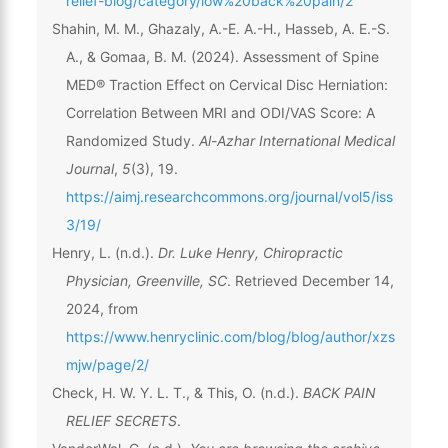
relief-blog/category/low%20back%20pain/2
Shahin, M. M., Ghazaly, A.-E. A.-H., Hasseb, A. E.-S.
A., & Gomaa, B. M. (2024). Assessment of Spine
MED® Traction Effect on Cervical Disc Herniation:
Correlation Between MRI and ODI/VAS Score: A
Randomized Study.
Al-Azhar International Medical
Journal
,
5
(3), 19.
https://aimj.researchcommons.org/journal/vol5/iss
3/19/
Henry, L. (n.d.).
Dr. Luke Henry, Chiropractic
Physician, Greenville, SC
. Retrieved December 14,
2024, from
https://www.henryclinic.com/blog/blog/author/xzs
mjw/page/2/
Check, H. W. Y. L. T., & This, O. (n.d.).
BACK PAIN
RELIEF SECRETS
.