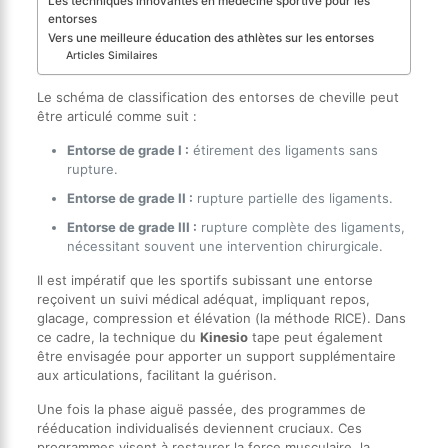
Les techniques innovantes en médecine sportive pour les
entorses
Vers une meilleure éducation des athlètes sur les entorses
Articles Similaires
Le schéma de classification des entorses de cheville peut
être articulé comme suit :
Entorse de grade I :
étirement des ligaments sans
rupture.
Entorse de grade II :
rupture partielle des ligaments.
Entorse de grade III :
rupture complète des ligaments,
nécessitant souvent une intervention chirurgicale.
Il est impératif que les sportifs subissant une entorse
reçoivent un suivi médical adéquat, impliquant repos,
glacage, compression et élévation (la méthode RICE). Dans
ce cadre, la technique du
Kinesio
tape peut également
être envisagée pour apporter un support supplémentaire
aux articulations, facilitant la guérison.
Une fois la phase aiguë passée, des programmes de
rééducation individualisés deviennent cruciaux. Ces
programmes visent à restaurer la force musculaire, la