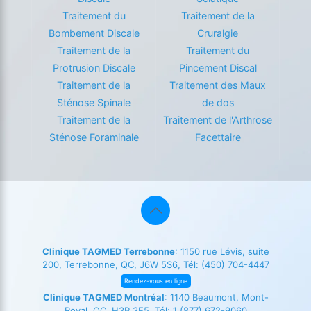
Traitement du
Traitement de la
Bombement Discale
Cruralgie
Traitement de la
Traitement du
Protrusion Discale
Pincement Discal
Traitement de la
Traitement des Maux
Sténose Spinale
de dos
Traitement de la
Traitement de l'Arthrose
Sténose Foraminale
Facettaire
Clinique TAGMED Terrebonne
: 1150 rue Lévis, suite
200, Terrebonne, QC, J6W 5S6, Tél:
(450) 704-4447
Rendez-vous en ligne
Clinique TAGMED Montréal
: 1140 Beaumont, Mont-
Royal, QC, H3P 3E5, Tél:
1 (877) 672-9060