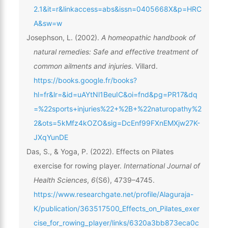
2.1&it=r&linkaccess=abs&issn=0405668X&p=HRC
A&sw=w
Josephson, L. (2002).
A homeopathic handbook of
natural remedies: Safe and effective treatment of
common ailments and injuries
. Villard.
https://books.google.fr/books?
hl=fr&lr=&id=uAYtNl1BeuIC&oi=fnd&pg=PR17&dq
=%22sports+injuries%22+%2B+%22naturopathy%2
2&ots=5kMfz4kOZO&sig=DcEnf99FXnEMXjw27K-
JXqYunDE
Das, S., & Yoga, P. (2022). Effects on Pilates
exercise for rowing player.
International Journal of
Health Sciences
,
6
(S6), 4739–4745.
https://www.researchgate.net/profile/Alaguraja-
K/publication/363517500_Effects_on_Pilates_exer
cise_for_rowing_player/links/6320a3bb873eca0c