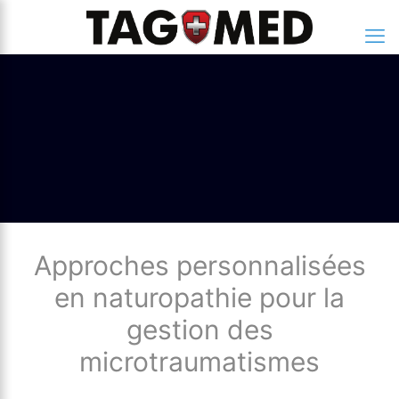
Approches personnalisées
en naturopathie pour la
gestion des
microtraumatismes