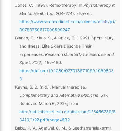
Jones, C. (1995). Reflextherapy. In
Physiotherapy in
Mental Health
(pp. 264–274). Elsevier.
https://www.sciencedirect.com/science/article/pii/
B9780750617000500247
Bianco, T., Malo, S., & Orlick, T. (1999). Sport Injury
and Illness: Elite Skiers Describe Their
Experiences.
Research Quarterly for Exercise and
Sport
,
70
(2), 157–169.
https://doi.org/10.1080/02701367.1999.1060803
3
Kayne, S. B. (n.d.). Manual therapies.
Complementary and Alternative Medicine
, 517.
Retrieved March 6, 2025, from
http://ndl.ethernet.edu.et/bitstream/123456789/6
3410/1/22.pdf#page=532
Babu, P. V., Agarwal, C. M., & Seethamahalakshmi,