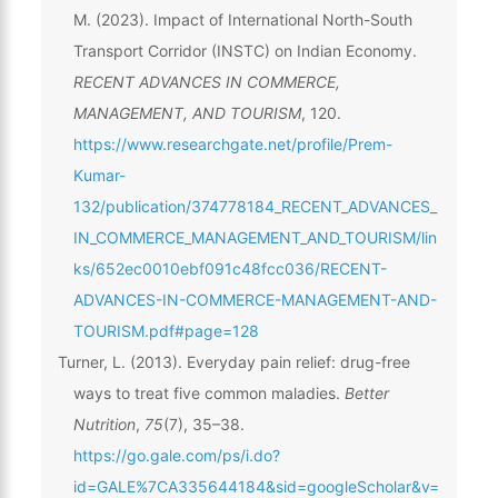
M. (2023). Impact of International North-South
Transport Corridor (INSTC) on Indian Economy.
RECENT ADVANCES IN COMMERCE,
MANAGEMENT, AND TOURISM
, 120.
https://www.researchgate.net/profile/Prem-
Kumar-
132/publication/374778184_RECENT_ADVANCES_
IN_COMMERCE_MANAGEMENT_AND_TOURISM/lin
ks/652ec0010ebf091c48fcc036/RECENT-
ADVANCES-IN-COMMERCE-MANAGEMENT-AND-
TOURISM.pdf#page=128
Turner, L. (2013). Everyday pain relief: drug-free
ways to treat five common maladies.
Better
Nutrition
,
75
(7), 35–38.
https://go.gale.com/ps/i.do?
id=GALE%7CA335644184&sid=googleScholar&v=