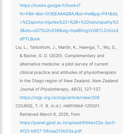
https://books.google.fr/books?
hl=fr&lr=&id=5t3EEAAAQBAJ&oi=fnd&pg=PA1&dq
=%22sports+injuries%22+%2B+%22naturopathy%2
2&ots=oS7SU2vX3R&sig=tqwBtUgVzG8TLZnrUzX
dPTLBonk
Liu, L., Tarbottom, J., Martin, K., Haenga, T., Wu, S.,
& Baxter, G. D. (2020). Complementary and
alternative medicine: a pilot survey of current
clinical practice and attitudes of physiotherapists
in the Otago region of New Zealand.
New Zealand
Journal of Physiotherapy
,
48
(3), 127–137.
https://nzjp.org.nz/nzjp/article/view/309
COURSE, T.-Y. R. (n.d.).
HARYANA-125001
.
Retrieved March 6, 2025, from
https://panel.gjust.ac.in/upload/694ec02a-2ac5-
4f33-b657-56caa210b03a.pdf