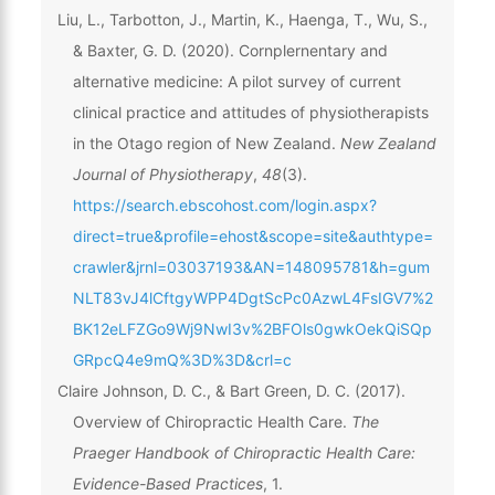
Liu, L., Tarbotton, J., Martin, K., Haenga, T., Wu, S.,
& Baxter, G. D. (2020). Cornplernentary and
alternative medicine: A pilot survey of current
clinical practice and attitudes of physiotherapists
in the Otago region of New Zealand.
New Zealand
Journal of Physiotherapy
,
48
(3).
https://search.ebscohost.com/login.aspx?
direct=true&profile=ehost&scope=site&authtype=
crawler&jrnl=03037193&AN=148095781&h=gum
NLT83vJ4lCftgyWPP4DgtScPc0AzwL4FsIGV7%2
BK12eLFZGo9Wj9NwI3v%2BFOls0gwkOekQiSQp
GRpcQ4e9mQ%3D%3D&crl=c
Claire Johnson, D. C., & Bart Green, D. C. (2017).
Overview of Chiropractic Health Care.
The
Praeger Handbook of Chiropractic Health Care:
Evidence-Based Practices
, 1.