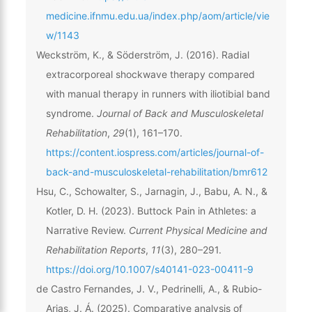
medicine.ifnmu.edu.ua/index.php/aom/article/vie
w/1143
Weckström, K., & Söderström, J. (2016). Radial
extracorporeal shockwave therapy compared
with manual therapy in runners with iliotibial band
syndrome.
Journal of Back and Musculoskeletal
Rehabilitation
,
29
(1), 161–170.
https://content.iospress.com/articles/journal-of-
back-and-musculoskeletal-rehabilitation/bmr612
Hsu, C., Schowalter, S., Jarnagin, J., Babu, A. N., &
Kotler, D. H. (2023). Buttock Pain in Athletes: a
Narrative Review.
Current Physical Medicine and
Rehabilitation Reports
,
11
(3), 280–291.
https://doi.org/10.1007/s40141-023-00411-9
de Castro Fernandes, J. V., Pedrinelli, A., & Rubio-
Arias, J. Á. (2025). Comparative analysis of