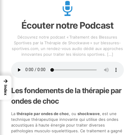
Écouter notre Podcast
Découvrez notre podcast « Traitement des Blessures
Sportives par la Thérapie de Shockwave » sur blessures-
sportives.com, un rendez-vous audio dédié aux approches
innovantes pour traiter les lésions sportives.
[…]
→
Index
Les fondements de la thérapie par
ondes de choc
La
thérapie par ondes de choc
, ou
shockwave
, est une
technique thérapeutique innovante qui utilise des ondes
acoustiques à haute énergie pour traiter diverses
pathologies musculo-squelettiques. Ce traitement a gagné