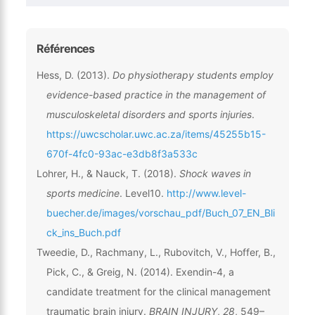
Références
Hess, D. (2013).
Do physiotherapy students employ
evidence-based practice in the management of
musculoskeletal disorders and sports injuries
.
https://uwcscholar.uwc.ac.za/items/45255b15-
670f-4fc0-93ac-e3db8f3a533c
Lohrer, H., & Nauck, T. (2018).
Shock waves in
sports medicine
. Level10.
http://www.level-
buecher.de/images/vorschau_pdf/Buch_07_EN_Bli
ck_ins_Buch.pdf
Tweedie, D., Rachmany, L., Rubovitch, V., Hoffer, B.,
Pick, C., & Greig, N. (2014). Exendin-4, a
candidate treatment for the clinical management
traumatic brain injury.
BRAIN INJURY
,
28
, 549–