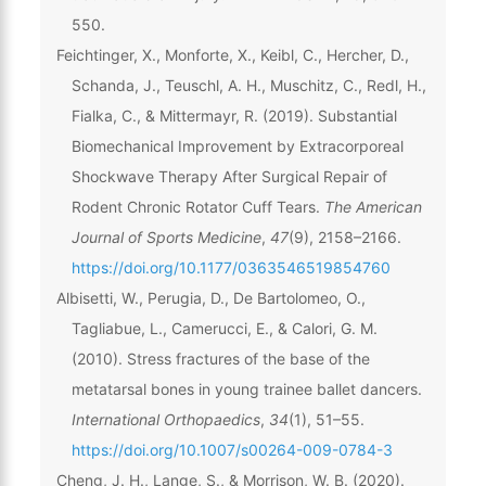
550.
Feichtinger, X., Monforte, X., Keibl, C., Hercher, D.,
Schanda, J., Teuschl, A. H., Muschitz, C., Redl, H.,
Fialka, C., & Mittermayr, R. (2019). Substantial
Biomechanical Improvement by Extracorporeal
Shockwave Therapy After Surgical Repair of
Rodent Chronic Rotator Cuff Tears.
The American
Journal of Sports Medicine
,
47
(9), 2158–2166.
https://doi.org/10.1177/0363546519854760
Albisetti, W., Perugia, D., De Bartolomeo, O.,
Tagliabue, L., Camerucci, E., & Calori, G. M.
(2010). Stress fractures of the base of the
metatarsal bones in young trainee ballet dancers.
International Orthopaedics
,
34
(1), 51–55.
https://doi.org/10.1007/s00264-009-0784-3
Cheng, J. H., Lange, S., & Morrison, W. B. (2020).