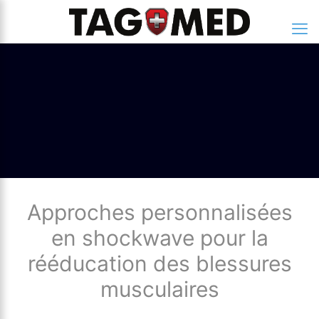
Approches personnalisées
en shockwave pour la
rééducation des blessures
musculaires