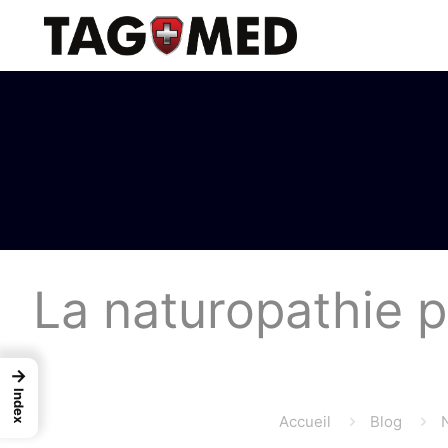
La naturopathie p
→
Index
Accueil
Blog
N