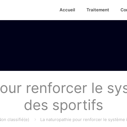
Accueil
Traitement
Co
our renforcer le s
des sportifs
on classifié(e)
La naturopathie pour renforcer le système 