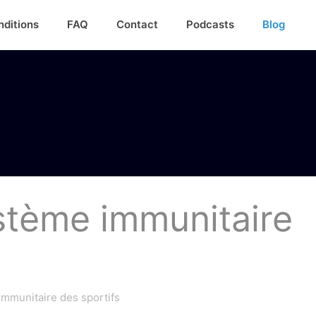
nditions
FAQ
Contact
Podcasts
Blog
ystème immunitaire
immunitaire des sportifs