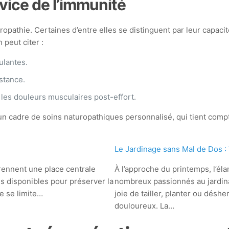
vice de l’immunité
opathie. Certaines d’entre elles se distinguent par leur capacité
 peut citer :
ulantes.
istance.
 les douleurs musculaires post-effort.
un cadre de soins naturopathiques personnalisé, qui tient compt
Le Jardinage sans Mal de Dos : 
rennent une place centrale
À l’approche du printemps, l’éla
ns disponibles pour préserver la
nombreux passionnés au jardinag
e se limite…
joie de tailler, planter ou dés
douloureux. La…