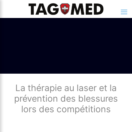
La thérapie au laser et la
prévention des blessures
lors des compétitions