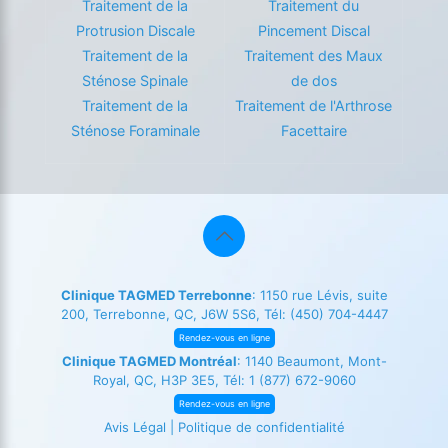
Traitement de la
Traitement du
Protrusion Discale
Pincement Discal
Traitement de la
Traitement des Maux
Sténose Spinale
de dos
Traitement de la
Traitement de l'Arthrose
Sténose Foraminale
Facettaire
Clinique TAGMED Terrebonne
: 1150 rue Lévis, suite
200, Terrebonne, QC, J6W 5S6, Tél:
(450) 704-4447
Rendez-vous en ligne
Clinique TAGMED Montréal
: 1140 Beaumont, Mont-
Royal, QC, H3P 3E5, Tél:
1 (877) 672-9060
Rendez-vous en ligne
Avis Légal
|
Politique de confidentialité