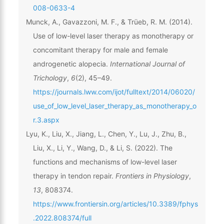
008-0633-4
Munck, A., Gavazzoni, M. F., & Trüeb, R. M. (2014).
Use of low-level laser therapy as monotherapy or
concomitant therapy for male and female
androgenetic alopecia.
International Journal of
Trichology
,
6
(2), 45–49.
https://journals.lww.com/ijot/fulltext/2014/06020/
use_of_low_level_laser_therapy_as_monotherapy_o
r.3.aspx
Lyu, K., Liu, X., Jiang, L., Chen, Y., Lu, J., Zhu, B.,
Liu, X., Li, Y., Wang, D., & Li, S. (2022). The
functions and mechanisms of low-level laser
therapy in tendon repair.
Frontiers in Physiology
,
13
, 808374.
https://www.frontiersin.org/articles/10.3389/fphys
.2022.808374/full