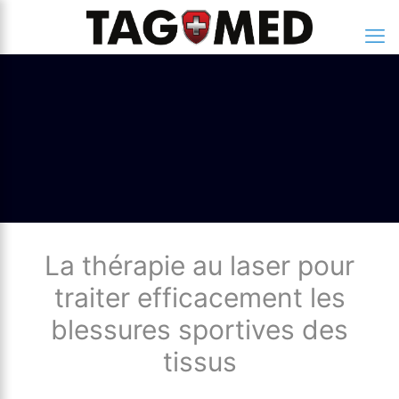
La thérapie au laser pour
traiter efficacement les
blessures sportives des
tissus