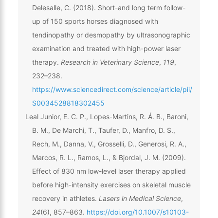
Delesalle, C. (2018). Short-and long term follow-
up of 150 sports horses diagnosed with
tendinopathy or desmopathy by ultrasonographic
examination and treated with high-power laser
therapy.
Research in Veterinary Science
,
119
,
232–238.
https://www.sciencedirect.com/science/article/pii/
S0034528818302455
Leal Junior, E. C. P., Lopes-Martins, R. Á. B., Baroni,
B. M., De Marchi, T., Taufer, D., Manfro, D. S.,
Rech, M., Danna, V., Grosselli, D., Generosi, R. A.,
Marcos, R. L., Ramos, L., & Bjordal, J. M. (2009).
Effect of 830 nm low-level laser therapy applied
before high-intensity exercises on skeletal muscle
recovery in athletes.
Lasers in Medical Science
,
24
(6), 857–863.
https://doi.org/10.1007/s10103-