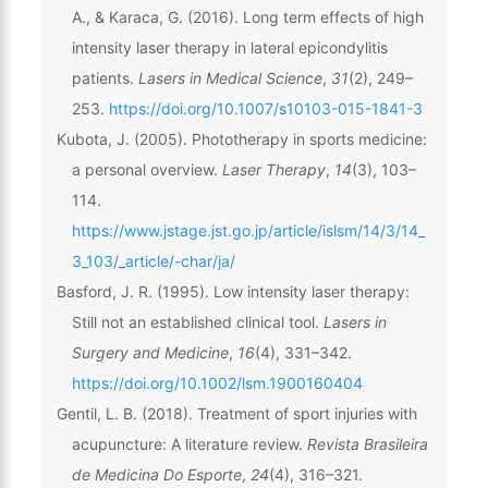
A., & Karaca, G. (2016). Long term effects of high
intensity laser therapy in lateral epicondylitis
patients.
Lasers in Medical Science
,
31
(2), 249–
253.
https://doi.org/10.1007/s10103-015-1841-3
Kubota, J. (2005). Phototherapy in sports medicine:
a personal overview.
Laser Therapy
,
14
(3), 103–
114.
https://www.jstage.jst.go.jp/article/islsm/14/3/14_
3_103/_article/-char/ja/
Basford, J. R. (1995). Low intensity laser therapy:
Still not an established clinical tool.
Lasers in
Surgery and Medicine
,
16
(4), 331–342.
https://doi.org/10.1002/lsm.1900160404
Gentil, L. B. (2018). Treatment of sport injuries with
acupuncture: A literature review.
Revista Brasileira
de Medicina Do Esporte
,
24
(4), 316–321.