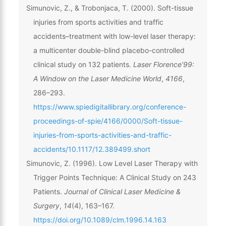
Simunovic, Z., & Trobonjaca, T. (2000). Soft-tissue
injuries from sports activities and traffic
accidents–treatment with low-level laser therapy:
a multicenter double-blind placebo-controlled
clinical study on 132 patients.
Laser Florence’99:
A Window on the Laser Medicine World
,
4166
,
286–293.
https://www.spiedigitallibrary.org/conference-
proceedings-of-spie/4166/0000/Soft-tissue-
injuries-from-sports-activities-and-traffic-
accidents/10.1117/12.389499.short
Simunovic, Z. (1996). Low Level Laser Therapy with
Trigger Points Technique: A Clinical Study on 243
Patients.
Journal of Clinical Laser Medicine &
Surgery
,
14
(4), 163–167.
https://doi.org/10.1089/clm.1996.14.163