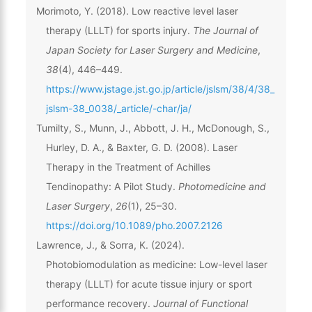
Morimoto, Y. (2018). Low reactive level laser
therapy (LLLT) for sports injury.
The Journal of
Japan Society for Laser Surgery and Medicine
,
38
(4), 446–449.
https://www.jstage.jst.go.jp/article/jslsm/38/4/38_
jslsm-38_0038/_article/-char/ja/
Tumilty, S., Munn, J., Abbott, J. H., McDonough, S.,
Hurley, D. A., & Baxter, G. D. (2008). Laser
Therapy in the Treatment of Achilles
Tendinopathy: A Pilot Study.
Photomedicine and
Laser Surgery
,
26
(1), 25–30.
https://doi.org/10.1089/pho.2007.2126
Lawrence, J., & Sorra, K. (2024).
Photobiomodulation as medicine: Low-level laser
therapy (LLLT) for acute tissue injury or sport
performance recovery.
Journal of Functional