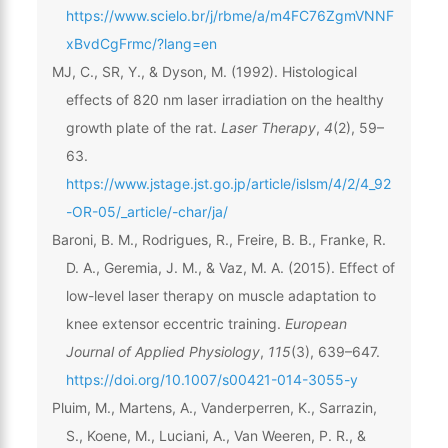
https://www.scielo.br/j/rbme/a/m4FC76ZgmVNNF
xBvdCgFrmc/?lang=en
MJ, C., SR, Y., & Dyson, M. (1992). Histological
effects of 820 nm laser irradiation on the healthy
growth plate of the rat.
Laser Therapy
,
4
(2), 59–
63.
https://www.jstage.jst.go.jp/article/islsm/4/2/4_92
-OR-05/_article/-char/ja/
Baroni, B. M., Rodrigues, R., Freire, B. B., Franke, R.
D. A., Geremia, J. M., & Vaz, M. A. (2015). Effect of
low-level laser therapy on muscle adaptation to
knee extensor eccentric training.
European
Journal of Applied Physiology
,
115
(3), 639–647.
https://doi.org/10.1007/s00421-014-3055-y
Pluim, M., Martens, A., Vanderperren, K., Sarrazin,
S., Koene, M., Luciani, A., Van Weeren, P. R., &