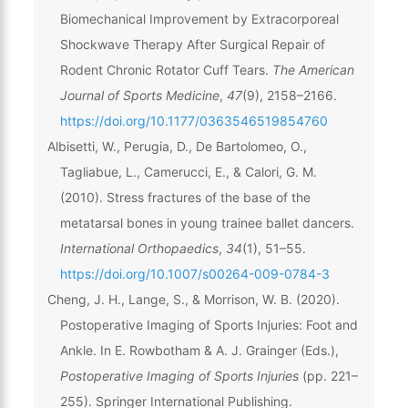
Biomechanical Improvement by Extracorporeal
Shockwave Therapy After Surgical Repair of
Rodent Chronic Rotator Cuff Tears.
The American
Journal of Sports Medicine
,
47
(9), 2158–2166.
https://doi.org/10.1177/0363546519854760
Albisetti, W., Perugia, D., De Bartolomeo, O.,
Tagliabue, L., Camerucci, E., & Calori, G. M.
(2010). Stress fractures of the base of the
metatarsal bones in young trainee ballet dancers.
International Orthopaedics
,
34
(1), 51–55.
https://doi.org/10.1007/s00264-009-0784-3
Cheng, J. H., Lange, S., & Morrison, W. B. (2020).
Postoperative Imaging of Sports Injuries: Foot and
Ankle. In E. Rowbotham & A. J. Grainger (Eds.),
Postoperative Imaging of Sports Injuries
(pp. 221–
255). Springer International Publishing.