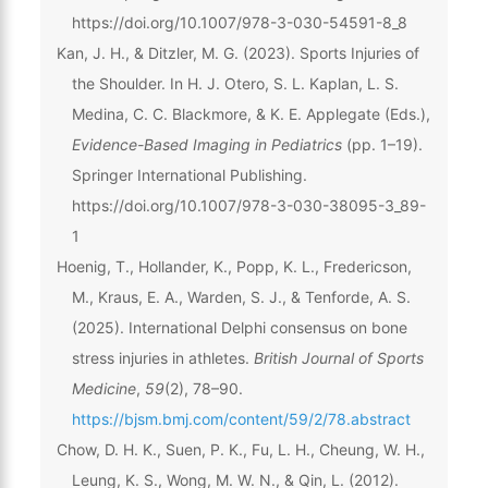
https://doi.org/10.1007/978-3-030-54591-8_8
Kan, J. H., & Ditzler, M. G. (2023). Sports Injuries of
the Shoulder. In H. J. Otero, S. L. Kaplan, L. S.
Medina, C. C. Blackmore, & K. E. Applegate (Eds.),
Evidence-Based Imaging in Pediatrics
(pp. 1–19).
Springer International Publishing.
https://doi.org/10.1007/978-3-030-38095-3_89-
1
Hoenig, T., Hollander, K., Popp, K. L., Fredericson,
M., Kraus, E. A., Warden, S. J., & Tenforde, A. S.
(2025). International Delphi consensus on bone
stress injuries in athletes.
British Journal of Sports
Medicine
,
59
(2), 78–90.
https://bjsm.bmj.com/content/59/2/78.abstract
Chow, D. H. K., Suen, P. K., Fu, L. H., Cheung, W. H.,
Leung, K. S., Wong, M. W. N., & Qin, L. (2012).