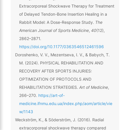
Extracorporeal Shockwave Therapy for Treatment
of Delayed Tendon-Bone Insertion Healing in a
Rabbit Model: A Dose-Response Study.
The
American Journal of Sports Medicine
,
40
(12),
2862–2871.
https://doi.org/10.1177/0363546512461596
Doroshenko, V. V., Mezentseva, I. V., & Babych, T.
M. (2024). PHYSICAL REHABILITATION AND
RECOVERY AFTER SPORTS INJURIES:
OPTIMIZATION OF PROTOCOLS AND
REHABILITATION STRATEGIES.
Art of Medicine
,
266–270.
https://art-of-
medicine.ifnmu.edu.ua/index.php/aom/article/vie
w/1143
Weckström, K., & Söderström, J. (2016). Radial
extracorporeal shockwave therapy compared