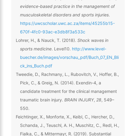
evidence-based practice in the management of
musculoskeletal disorders and sports injuries
.
https://uwcscholar.uwc.ac.za/items/45255b15-
670f-4fc0-93ac-e3db8f3a533c
Lohrer, H., & Nauck, T. (2018).
Shock waves in
sports medicine
. Level10.
http://www.level-
buecher.de/images/vorschau_pdf/Buch_07_EN_Bli
ck_ins_Buch.pdf
Tweedie, D., Rachmany, L., Rubovitch, V., Hoffer, B.,
Pick, C., & Greig, N. (2014). Exendin-4, a
candidate treatment for the clinical management
traumatic brain injury.
BRAIN INJURY
,
28
, 549–
550.
Feichtinger, X., Monforte, X., Keibl, C., Hercher, D.,
Schanda, J., Teuschl, A. H., Muschitz, C., Redl, H.,
Fialka, C., & Mittermayr, R. (2019). Substantial