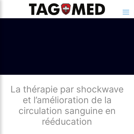
La thérapie par shockwave
et l’amélioration de la
circulation sanguine en
rééducation