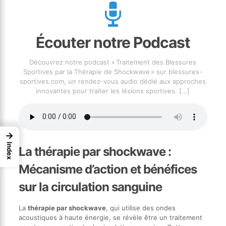
Écouter notre Podcast
Découvrez notre podcast « Traitement des Blessures
Sportives par la Thérapie de Shockwave » sur blessures-
sportives.com, un rendez-vous audio dédié aux approches
innovantes pour traiter les lésions sportives.
[…]
→
Index
La thérapie par shockwave :
Mécanisme d’action et bénéfices
sur la circulation sanguine
La
thérapie par shockwave
, qui utilise des ondes
acoustiques à haute énergie, se révèle être un traitement