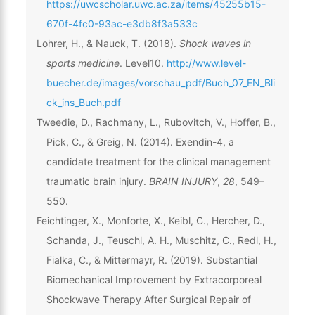
https://uwcscholar.uwc.ac.za/items/45255b15-
670f-4fc0-93ac-e3db8f3a533c
Lohrer, H., & Nauck, T. (2018).
Shock waves in
sports medicine
. Level10.
http://www.level-
buecher.de/images/vorschau_pdf/Buch_07_EN_Bli
ck_ins_Buch.pdf
Tweedie, D., Rachmany, L., Rubovitch, V., Hoffer, B.,
Pick, C., & Greig, N. (2014). Exendin-4, a
candidate treatment for the clinical management
traumatic brain injury.
BRAIN INJURY
,
28
, 549–
550.
Feichtinger, X., Monforte, X., Keibl, C., Hercher, D.,
Schanda, J., Teuschl, A. H., Muschitz, C., Redl, H.,
Fialka, C., & Mittermayr, R. (2019). Substantial
Biomechanical Improvement by Extracorporeal
Shockwave Therapy After Surgical Repair of