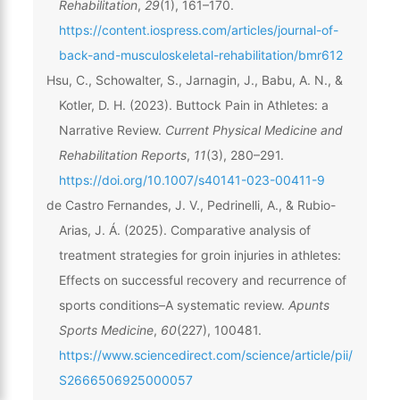
Rehabilitation
,
29
(1), 161–170.
https://content.iospress.com/articles/journal-of-
back-and-musculoskeletal-rehabilitation/bmr612
Hsu, C., Schowalter, S., Jarnagin, J., Babu, A. N., &
Kotler, D. H. (2023). Buttock Pain in Athletes: a
Narrative Review.
Current Physical Medicine and
Rehabilitation Reports
,
11
(3), 280–291.
https://doi.org/10.1007/s40141-023-00411-9
de Castro Fernandes, J. V., Pedrinelli, A., & Rubio-
Arias, J. Á. (2025). Comparative analysis of
treatment strategies for groin injuries in athletes:
Effects on successful recovery and recurrence of
sports conditions–A systematic review.
Apunts
Sports Medicine
,
60
(227), 100481.
https://www.sciencedirect.com/science/article/pii/
S2666506925000057