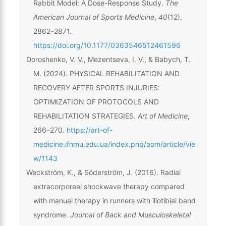
Rabbit Model: A Dose-Response Study.
The
American Journal of Sports Medicine
,
40
(12),
2862–2871.
https://doi.org/10.1177/0363546512461596
Doroshenko, V. V., Mezentseva, I. V., & Babych, T.
M. (2024). PHYSICAL REHABILITATION AND
RECOVERY AFTER SPORTS INJURIES:
OPTIMIZATION OF PROTOCOLS AND
REHABILITATION STRATEGIES.
Art of Medicine
,
266–270.
https://art-of-
medicine.ifnmu.edu.ua/index.php/aom/article/vie
w/1143
Weckström, K., & Söderström, J. (2016). Radial
extracorporeal shockwave therapy compared
with manual therapy in runners with iliotibial band
syndrome.
Journal of Back and Musculoskeletal