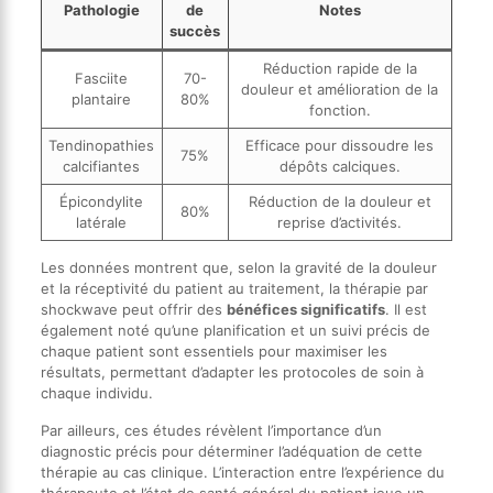
Pathologie
de
Notes
succès
Réduction rapide de la
Fasciite
70-
douleur et amélioration de la
plantaire
80%
fonction.
Tendinopathies
Efficace pour dissoudre les
75%
calcifiantes
dépôts calciques.
Épicondylite
Réduction de la douleur et
80%
latérale
reprise d’activités.
Les données montrent que, selon la gravité de la douleur
et la réceptivité du patient au traitement, la thérapie par
shockwave peut offrir des
bénéfices significatifs
. Il est
également noté qu’une planification et un suivi précis de
chaque patient sont essentiels pour maximiser les
résultats, permettant d’adapter les protocoles de soin à
chaque individu.
Par ailleurs, ces études révèlent l’importance d’un
diagnostic précis pour déterminer l’adéquation de cette
thérapie au cas clinique. L’interaction entre l’expérience du