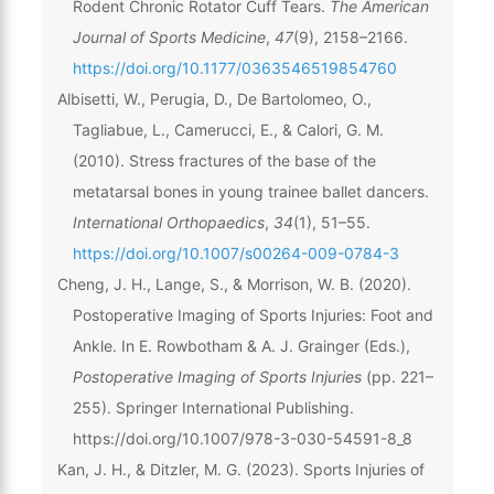
Rodent Chronic Rotator Cuff Tears.
The American
Journal of Sports Medicine
,
47
(9), 2158–2166.
https://doi.org/10.1177/0363546519854760
Albisetti, W., Perugia, D., De Bartolomeo, O.,
Tagliabue, L., Camerucci, E., & Calori, G. M.
(2010). Stress fractures of the base of the
metatarsal bones in young trainee ballet dancers.
International Orthopaedics
,
34
(1), 51–55.
https://doi.org/10.1007/s00264-009-0784-3
Cheng, J. H., Lange, S., & Morrison, W. B. (2020).
Postoperative Imaging of Sports Injuries: Foot and
Ankle. In E. Rowbotham & A. J. Grainger (Eds.),
Postoperative Imaging of Sports Injuries
(pp. 221–
255). Springer International Publishing.
https://doi.org/10.1007/978-3-030-54591-8_8
Kan, J. H., & Ditzler, M. G. (2023). Sports Injuries of