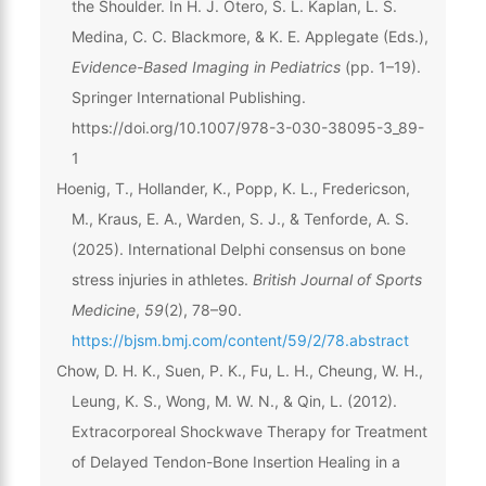
the Shoulder. In H. J. Otero, S. L. Kaplan, L. S.
Medina, C. C. Blackmore, & K. E. Applegate (Eds.),
Evidence-Based Imaging in Pediatrics
(pp. 1–19).
Springer International Publishing.
https://doi.org/10.1007/978-3-030-38095-3_89-
1
Hoenig, T., Hollander, K., Popp, K. L., Fredericson,
M., Kraus, E. A., Warden, S. J., & Tenforde, A. S.
(2025). International Delphi consensus on bone
stress injuries in athletes.
British Journal of Sports
Medicine
,
59
(2), 78–90.
https://bjsm.bmj.com/content/59/2/78.abstract
Chow, D. H. K., Suen, P. K., Fu, L. H., Cheung, W. H.,
Leung, K. S., Wong, M. W. N., & Qin, L. (2012).
Extracorporeal Shockwave Therapy for Treatment
of Delayed Tendon-Bone Insertion Healing in a