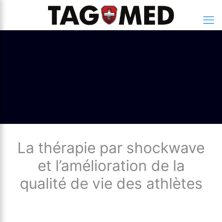
La thérapie par shockwave
et l’amélioration de la
qualité de vie des athlètes