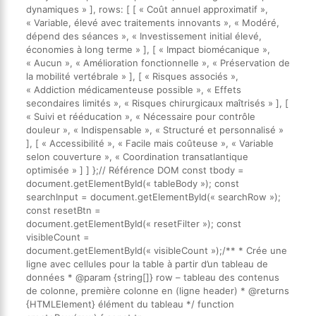
dynamiques » ], rows: [ [ « Coût annuel approximatif »,
« Variable, élevé avec traitements innovants », « Modéré,
dépend des séances », « Investissement initial élevé,
économies à long terme » ], [ « Impact biomécanique »,
« Aucun », « Amélioration fonctionnelle », « Préservation de
la mobilité vertébrale » ], [ « Risques associés »,
« Addiction médicamenteuse possible », « Effets
secondaires limités », « Risques chirurgicaux maîtrisés » ], [
« Suivi et rééducation », « Nécessaire pour contrôle
douleur », « Indispensable », « Structuré et personnalisé »
], [ « Accessibilité », « Facile mais coûteuse », « Variable
selon couverture », « Coordination transatlantique
optimisée » ] ] };// Référence DOM const tbody =
document.getElementById(« tableBody »); const
searchInput = document.getElementById(« searchRow »);
const resetBtn =
document.getElementById(« resetFilter »); const
visibleCount =
document.getElementById(« visibleCount »);/** * Crée une
ligne avec cellules pour la table à partir d’un tableau de
données * @param {string[]} row – tableau des contenus
de colonne, première colonne en (ligne header) * @returns
{HTMLElement} élément du tableau */ function