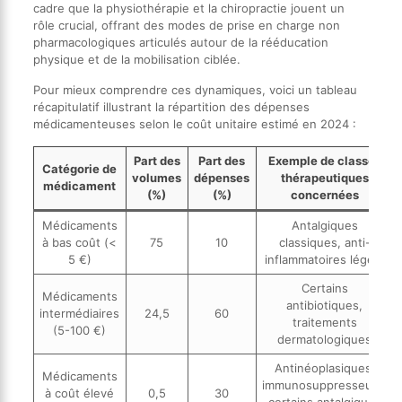
cadre que la physiothérapie et la chiropractie jouent un
rôle crucial, offrant des modes de prise en charge non
pharmacologiques articulés autour de la rééducation
physique et de la mobilisation ciblée.
Pour mieux comprendre ces dynamiques, voici un tableau
récapitulatif illustrant la répartition des dépenses
médicamenteuses selon le coût unitaire estimé en 2024 :
Part des
Part des
Exemple de classes
Catégorie de
volumes
dépenses
thérapeutiques
médicament
(%)
(%)
concernées
Médicaments
Antalgiques
à bas coût (<
75
10
classiques, anti-
5 €)
inflammatoires légers
Certains
Médicaments
antibiotiques,
intermédiaires
24,5
60
traitements
(5-100 €)
dermatologiques
Antinéoplasiques,
Médicaments
immunosuppresseurs,
à coût élevé
0,5
30
certains antalgiques