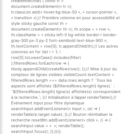
createRow(row) { const tr =
document.createElement(« tr »);
tr.classList.add(« hover:bg-blue-50 », « cursor-pointer »,
« transition »);// Première colonne en pour accessibilité et
style sticky gauche const th =
document.createElement(« th »); th.scope = « row »;
th.className = « sticky left-0 bg-white border-r border-
gray-300 px-3 py-2 font-semibold text-blue-900 »;
th.textContent = row[0]; tr.appendChild(th);// Les autres
colonnes en for (let i = 1; i
row[0].toLowerCase().includes(filter)
);filteredRows.forEach(row => {
tbody.appendChild(createRow(row)); });// Mise à jour du
compteur de lignes visibles visibleCount.textContent =
filteredRows.length === data.rows.length ? `Tous les
aspects sont affichés (${filteredRows.length} lignes).` :
`${filteredRows.length} ligne(s) affichée(s) correspondant
à la recherche.`; }// Initialisation à l’appel renderTable();//
Événement input pour filtre dynamique
searchInput.addEventListener(« input », (e) => {
renderTable(e.target.value); });// Bouton réinitialiser la
recherche resetBtn.addEventListener(« click », () => {
searchInput.value = « »; renderTable();
searchInput.focus(); });})();