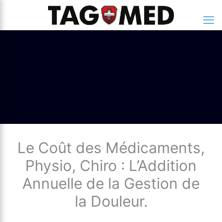
Le Coût des Médicaments,
Physio, Chiro : L’Addition
Annuelle de la Gestion de
la Douleur.