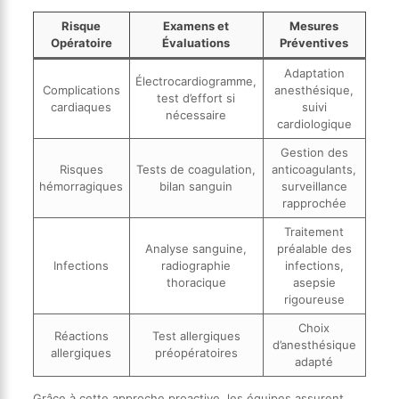
Risque
Examens et
Mesures
Opératoire
Évaluations
Préventives
Adaptation
Électrocardiogramme,
Complications
anesthésique,
test d’effort si
cardiaques
suivi
nécessaire
cardiologique
Gestion des
Risques
Tests de coagulation,
anticoagulants,
hémorragiques
bilan sanguin
surveillance
rapprochée
Traitement
Analyse sanguine,
préalable des
Infections
radiographie
infections,
thoracique
asepsie
rigoureuse
Choix
Réactions
Test allergiques
d’anesthésique
allergiques
préopératoires
adapté
Grâce à cette approche proactive, les équipes assurent