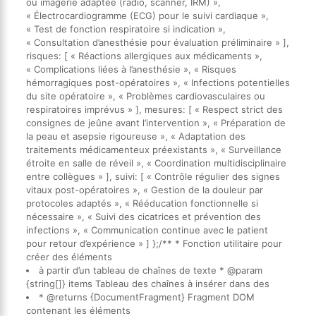
ou imagerie adaptée (radio, scanner, IRM) »,
« Électrocardiogramme (ECG) pour le suivi cardiaque »,
« Test de fonction respiratoire si indication »,
« Consultation d’anesthésie pour évaluation préliminaire » ],
risques: [ « Réactions allergiques aux médicaments »,
« Complications liées à l’anesthésie », « Risques
hémorragiques post-opératoires », « Infections potentielles
du site opératoire », « Problèmes cardiovasculaires ou
respiratoires imprévus » ], mesures: [ « Respect strict des
consignes de jeûne avant l’intervention », « Préparation de
la peau et asepsie rigoureuse », « Adaptation des
traitements médicamenteux préexistants », « Surveillance
étroite en salle de réveil », « Coordination multidisciplinaire
entre collègues » ], suivi: [ « Contrôle régulier des signes
vitaux post-opératoires », « Gestion de la douleur par
protocoles adaptés », « Rééducation fonctionnelle si
nécessaire », « Suivi des cicatrices et prévention des
infections », « Communication continue avec le patient
pour retour d’expérience » ] };/** * Fonction utilitaire pour
créer des éléments
à partir d’un tableau de chaînes de texte * @param
{string[]} items Tableau des chaînes à insérer dans des
* @returns {DocumentFragment} Fragment DOM
contenant les éléments