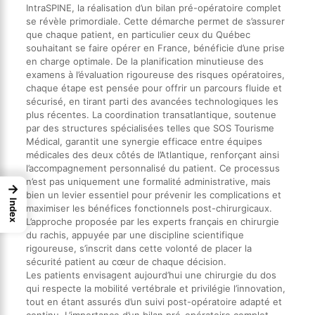
IntraSPINE, la réalisation d’un bilan pré-opératoire complet
se révèle primordiale. Cette démarche permet de s’assurer
que chaque patient, en particulier ceux du Québec
souhaitant se faire opérer en France, bénéficie d’une prise
en charge optimale. De la planification minutieuse des
examens à l’évaluation rigoureuse des risques opératoires,
chaque étape est pensée pour offrir un parcours fluide et
sécurisé, en tirant parti des avancées technologiques les
plus récentes. La coordination transatlantique, soutenue
par des structures spécialisées telles que SOS Tourisme
Médical, garantit une synergie efficace entre équipes
médicales des deux côtés de l’Atlantique, renforçant ainsi
l’accompagnement personnalisé du patient. Ce processus
n’est pas uniquement une formalité administrative, mais
→
bien un levier essentiel pour prévenir les complications et
Index
maximiser les bénéfices fonctionnels post-chirurgicaux.
L’approche proposée par les experts français en chirurgie
du rachis, appuyée par une discipline scientifique
rigoureuse, s’inscrit dans cette volonté de placer la
sécurité patient au cœur de chaque décision.
Les patients envisagent aujourd’hui une chirurgie du dos
qui respecte la mobilité vertébrale et privilégie l’innovation,
tout en étant assurés d’un suivi post-opératoire adapté et
continu. L’importance d’un bilan pré-opératoire complet,