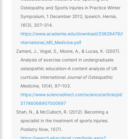
Osteopathy and Sports Injuries in Practice Winter
Symposium, 1 December 2012, Ipswich.
Hernia
,
16
(3), 307–314.
https://www.academia.edu/download/33629478/I
nternational_MS_Medicine.pdf
Zamani, J., Vogel, S., Moore, A., & Lucas, K. (2007).
Analysis of exercise content in undergraduate
osteopathic education–A content analysis of UK
curricula.
International Journal of Osteopathic
Medicine
,
10
(4), 97–103.
https://www.sciencedirect.com/science/article/pii/
S1746068907000697
Shah, N., & McCulloch, R. (2012). Becoming a
specialist in the treatment of sports injuries.
Podiatry Now
,
15
(7).
https://search.ebscohost.com/login.aspx?