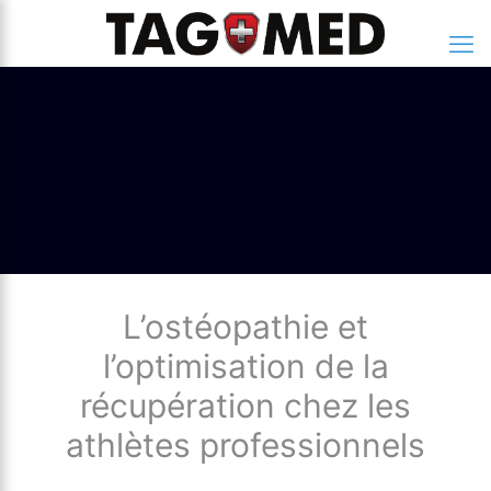
L’ostéopathie et
l’optimisation de la
récupération chez les
athlètes professionnels