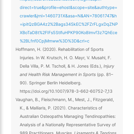
direct=true&profile=ehost&scope=site&authtype=
crawler&jrnl=1460731X&asa=N&AN=78061747&h
=ipitQzBGA4z2%2Bags34SkEC%2FZrFLgxDqZNP
XBoTaD8t%2FIFs5StlfuHPKP90Ko8lmvf3z7QhEce
%2BLfnf0CpjMmww%3D%3D&crl=c
Hoffmann, H. (2020). Rehabilitation of Sports
Injuries. In W. Krutsch, H. O. Mayr, V. Musahl, F.
Della Villa, P. M. Tscholl, & H. Jones (Eds.),
Injury
and Health Risk Management in Sports
(pp. 81–
90). Springer Berlin Heidelberg.
https://doi.org/10.1007/978-3-662-60752-7_13
Vaughan, B., Fleischmann, M., Mest, J., Fitzgerald,
K., & Malliaris, P. (2021). Characteristics of
Australian Osteopaths Managing Tendinopathies:
Analysis of a Nationally Representative Survey of
989 Practitioners.
Muscles, Ligaments & Tendons