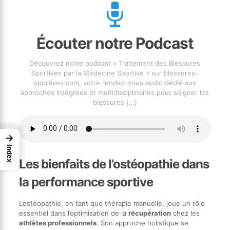
Écouter notre Podcast
Découvrez notre podcast « Traitement des Blessures
Sportives par la Médecine Sportive » sur blessures-
sportives.com, votre rendez-vous audio dédié aux
approches intégrées et multidisciplinaires pour soigner les
blessures
[…]
→
Index
Les bienfaits de l’ostéopathie dans
la performance sportive
L’ostéopathie, en tant que thérapie manuelle, joue un rôle
essentiel dans l’optimisation de la
récupération
chez les
athlètes professionnels
. Son approche holistique se