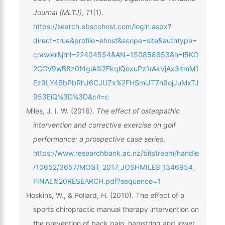
Journal (MLTJ)
,
11
(1).
https://search.ebscohost.com/login.aspx?
direct=true&profile=ehost&scope=site&authtype=
crawler&jrnl=22404554&AN=150858653&h=l5KO
2CGV9wB8z0f4giA%2FkqlQoxuPz1rAkVjAx3ltmM1
Ez9LY4BbPbRhJ6CJUZx%2FHSmiJT7h9ojJuMxTJ
953EiQ%3D%3D&crl=c
Miles, J. I. W. (2016).
The effect of osteopathic
intervention and corrective exercise on golf
performance: a prospective case series
.
https://www.researchbank.ac.nz/bitstream/handle
/10652/3657/MOST_2017_JOSHMILES_1346954_
FINAL%20RESEARCH.pdf?sequence=1
Hoskins, W., & Pollard, H. (2010). The effect of a
sports chiropractic manual therapy intervention on
the prevention of back pain, hamstring and lower