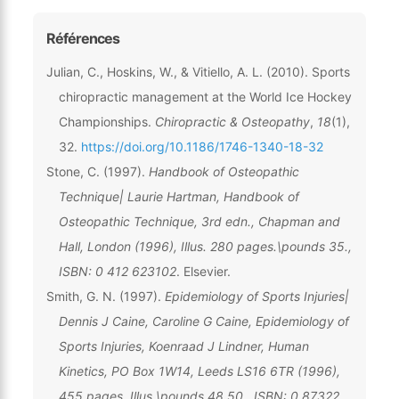
Références
Julian, C., Hoskins, W., & Vitiello, A. L. (2010). Sports
chiropractic management at the World Ice Hockey
Championships.
Chiropractic & Osteopathy
,
18
(1),
32.
https://doi.org/10.1186/1746-1340-18-32
Stone, C. (1997).
Handbook of Osteopathic
Technique| Laurie Hartman, Handbook of
Osteopathic Technique, 3rd edn., Chapman and
Hall, London (1996), Illus. 280 pages.\pounds 35.,
ISBN: 0 412 623102
. Elsevier.
Smith, G. N. (1997).
Epidemiology of Sports Injuries|
Dennis J Caine, Caroline G Caine, Epidemiology of
Sports Injuries, Koenraad J Lindner, Human
Kinetics, PO Box 1W14, Leeds LS16 6TR (1996),
455 pages. Illus.\pounds 48.50., ISBN: 0 87322