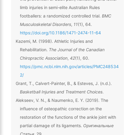
limb injuries in semi-elite Australian Rules
footballers: a randomized controlled trial.
BMC
Musculoskeletal Disorders
,
11
(1), 64.
https://doi.org/10.1186/1471-2474-11-64
Kazemi, M. (1998). Athletic Injuries and
Rehabilitation.
The Journal of the Canadian
Chiropractic Association
,
42
(1), 60.
https://pmc.ncbi.nlm.nih.gov/articles/PMC248534
2/
Grant, T., Calvert-Painter, B., & Esteves, J. (n.d.).
Basketball Injuries and Treatment Choices
.
Alekseev, V. N., & Naumenko, E. Y. (2019). The
influence of osteopathic correction on the
restoration of the functions of the ankle joint with
partial damage of its ligaments.
Оригинальные
Статьи
, 29.