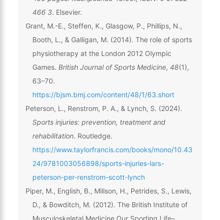
466 3
. Elsevier.
Grant, M.-E., Steffen, K., Glasgow, P., Phillips, N.,
Booth, L., & Galligan, M. (2014). The role of sports
physiotherapy at the London 2012 Olympic
Games.
British Journal of Sports Medicine
,
48
(1),
63–70.
https://bjsm.bmj.com/content/48/1/63.short
Peterson, L., Renstrom, P. A., & Lynch, S. (2024).
Sports injuries: prevention, treatment and
rehabilitation
. Routledge.
https://www.taylorfrancis.com/books/mono/10.43
24/9781003056898/sports-injuries-lars-
peterson-per-renstrom-scott-lynch
Piper, M., English, B., Millson, H., Petrides, S., Lewis,
D., & Bowditch, M. (2012). The British Institute of
Musculoskeletal Medicine Our Sporting Life–