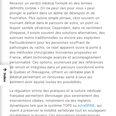
Recevoir un verdict médical formulé en des termes
définitifs comme « On ne peut rien pour vous » peut
plonger le patient dans un abîme de désespoir et de
frustration. Plus qu’une simple phrase, c’est souvent un
tournant délicat dans le parcours de soins, un point où
l’espoir semble s’évanouir. Cependant, dans ce sentiment
d’impasse, il existe souvent des solutions alternatives, des
avenues moins traditionnelles ou encore peu explorées.
Particulièrement pour les personnes souffrant de
pathologies du rachis, ce rejet apparent ouvre la porte à
des méthodes chirurgicales innovantes proposées en
France, alliant technologie avancée et accompagnement
personnalisé. Ces options, soutenues par des références
de renom et intégrées dans un parcours coordonné entre
→
le Québec et l’Hexagone, offrent un véritable plan B
Index
médical permettant un renouveau santé à ceux qui
estiment avoir épuisé toutes les possibilités.
La régulation stricte des pratiques et la culture médicale
française permettent d’envisager plus sereinement des
interventions ciblées, notamment via des implants
dynamiques tels que le système TOPS ou
IntraSPINE
, qui
visent à préserver la mobilité vertébrale tout en soulageant
durablement la douleur. Ces innovations biomécaniques