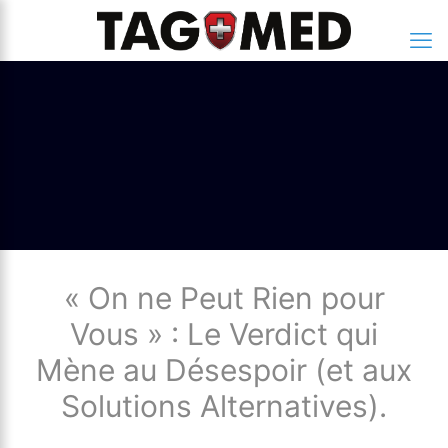
« On ne Peut Rien pour
Vous » : Le Verdict qui
Mène au Désespoir (et aux
Solutions Alternatives).