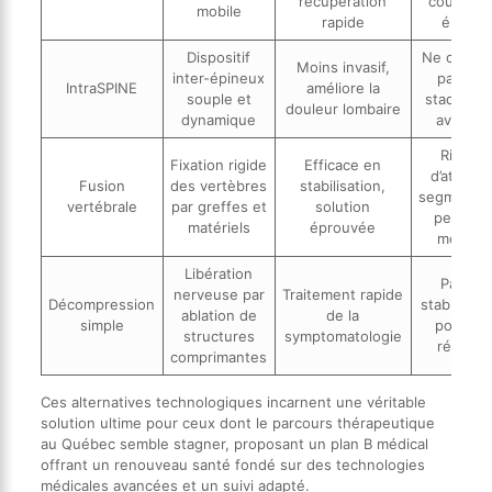
récupération
coûts pl
mobile
rapide
élevés
Dispositif
Ne convie
Moins invasif,
inter-épineux
pas aux
IntraSPINE
améliore la
souple et
stades tr
douleur lombaire
dynamique
avancés
Risque
Fixation rigide
Efficace en
d’atrophi
Fusion
des vertèbres
stabilisation,
segmentai
vertébrale
par greffes et
solution
perte d
matériels
éprouvée
mobilité
Libération
Pas de
nerveuse par
Traitement rapide
Décompression
stabilisati
ablation de
de la
simple
possibl
structures
symptomatologie
récidive
comprimantes
Ces alternatives technologiques incarnent une véritable
solution ultime pour ceux dont le parcours thérapeutique
au Québec semble stagner, proposant un plan B médical
offrant un renouveau santé fondé sur des technologies
médicales avancées et un suivi adapté.