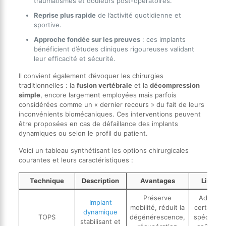
traumatismes et douleurs post-opératoires.
Reprise plus rapide
de l’activité quotidienne et
sportive.
Approche fondée sur les preuves
: ces implants
bénéficient d’études cliniques rigoureuses validant
leur efficacité et sécurité.
Il convient également d’évoquer les chirurgies
traditionnelles : la
fusion vertébrale
et la
décompression
simple
, encore largement employées mais parfois
considérées comme un « dernier recours » du fait de leurs
inconvénients biomécaniques. Ces interventions peuvent
être proposées en cas de défaillance des implants
dynamiques ou selon le profil du patient.
Voici un tableau synthétisant les options chirurgicales
courantes et leurs caractéristiques :
Technique
Description
Avantages
Limites
Préserve
Adapté 
Implant
mobilité, réduit la
certains c
dynamique
TOPS
dégénérescence,
spécifique
stabilisant et