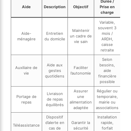
Durée /
Aide
Description
Objectif
Prise en
charge
Variable,
souvent 3
Maintenir
Aide-
Entretien
mois /
un cadre de
ménagère
du domicile
ARDH,
vie sain
caisse
retraite
Selon
Aide aux
besoins,
Auxiliaire de
Faciliter
gestes
aide
vie
l’autonomie
quotidiens
financière
possible
Assurer
Régulier ou
Livraison
Portage de
une
temporaire,
de repas
repas
alimentation
mairie ou
équilibrés
adaptée
associations
Dispositif
Installation
d’alerte en
Garantir la
rapide,
Téléassistance
cas de
sécurité
forfait