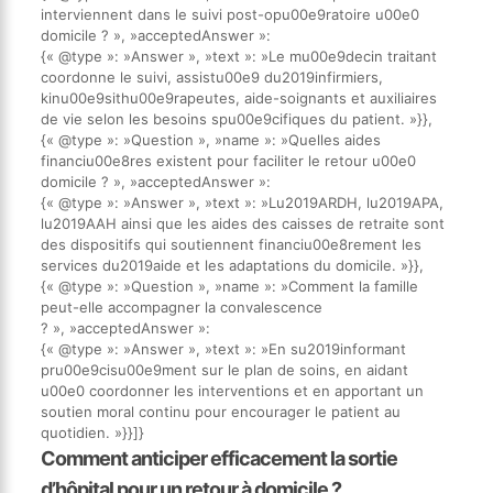
interviennent dans le suivi post-opu00e9ratoire u00e0
domicile ? », »acceptedAnswer »:
{« @type »: »Answer », »text »: »Le mu00e9decin traitant
coordonne le suivi, assistu00e9 du2019infirmiers,
kinu00e9sithu00e9rapeutes, aide-soignants et auxiliaires
de vie selon les besoins spu00e9cifiques du patient. »}},
{« @type »: »Question », »name »: »Quelles aides
financiu00e8res existent pour faciliter le retour u00e0
domicile ? », »acceptedAnswer »:
{« @type »: »Answer », »text »: »Lu2019ARDH, lu2019APA,
lu2019AAH ainsi que les aides des caisses de retraite sont
des dispositifs qui soutiennent financiu00e8rement les
services du2019aide et les adaptations du domicile. »}},
{« @type »: »Question », »name »: »Comment la famille
peut-elle accompagner la convalescence
? », »acceptedAnswer »:
{« @type »: »Answer », »text »: »En su2019informant
pru00e9cisu00e9ment sur le plan de soins, en aidant
u00e0 coordonner les interventions et en apportant un
soutien moral continu pour encourager le patient au
quotidien. »}}]}
Comment anticiper efficacement la sortie
d’hôpital pour un retour à domicile ?