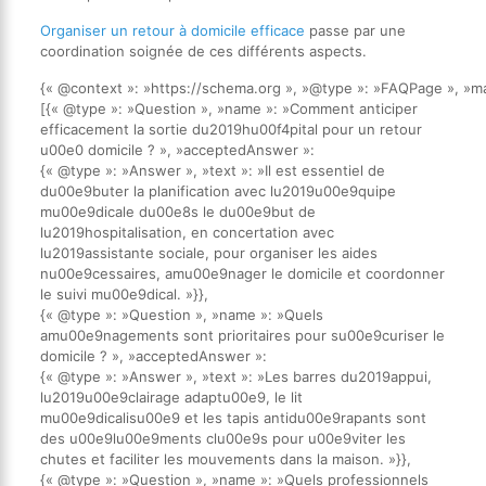
Organiser un retour à domicile efficace
passe par une
coordination soignée de ces différents aspects.
{« @context »: »https://schema.org », »@type »: »FAQPage », »ma
[{« @type »: »Question », »name »: »Comment anticiper
efficacement la sortie du2019hu00f4pital pour un retour
u00e0 domicile ? », »acceptedAnswer »:
{« @type »: »Answer », »text »: »Il est essentiel de
du00e9buter la planification avec lu2019u00e9quipe
mu00e9dicale du00e8s le du00e9but de
lu2019hospitalisation, en concertation avec
lu2019assistante sociale, pour organiser les aides
nu00e9cessaires, amu00e9nager le domicile et coordonner
le suivi mu00e9dical. »}},
{« @type »: »Question », »name »: »Quels
amu00e9nagements sont prioritaires pour su00e9curiser le
domicile ? », »acceptedAnswer »:
{« @type »: »Answer », »text »: »Les barres du2019appui,
lu2019u00e9clairage adaptu00e9, le lit
mu00e9dicalisu00e9 et les tapis antidu00e9rapants sont
des u00e9lu00e9ments clu00e9s pour u00e9viter les
chutes et faciliter les mouvements dans la maison. »}},
{« @type »: »Question », »name »: »Quels professionnels