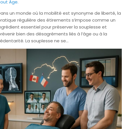
out Âge.
ans un monde où la mobilité est synonyme de liberté, la
ratique régulière des étirements s’impose comme un
ngrédient essentiel pour préserver la souplesse et
révenir bien des désagréments liés à l’âge ou à la
édentarité. La souplesse ne se…