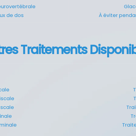
eurovertébrale
Glace
ux de dos
À éviter penda
res Traitements Disponi
cale
T
scale
T
iscale
Tra
inale
Tr
aminale
Trait