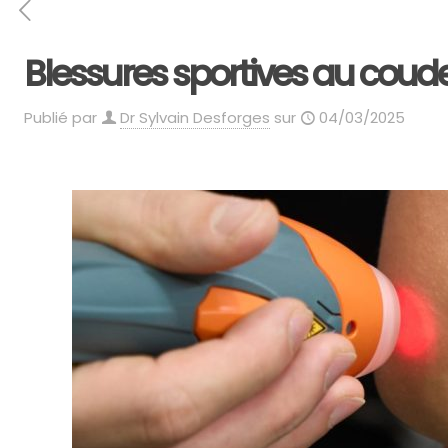
Blessures sportives au coud
Publié par
Dr Sylvain Desforges
sur
04/03/2025