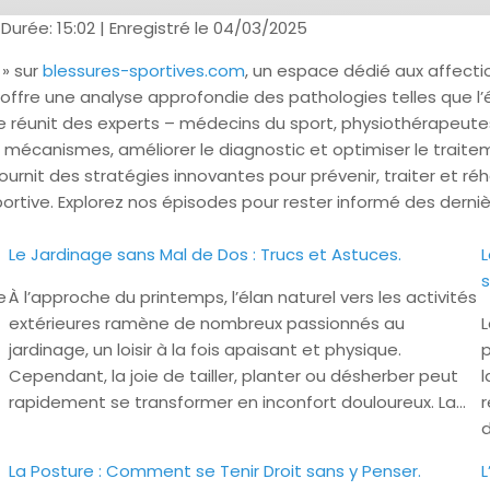
|
Durée: 15:02
|
Enregistré le 04/03/2025
 » sur
blessures-sportives.com
, un espace dédié aux affectio
ffre une analyse approfondie des pathologies telles que l’épi
e réunit des experts – médecins du sport, physiothérapeute
mécanismes, améliorer le diagnostic et optimiser le traite
urnit des stratégies innovantes pour prévenir, traiter et réh
sportive. Explorez nos épisodes pour rester informé des der
Le Jardinage sans Mal de Dos : Trucs et Astuces.
L
s
e
À l’approche du printemps, l’élan naturel vers les activités
extérieures ramène de nombreux passionnés au
L
jardinage, un loisir à la fois apaisant et physique.
p
Cependant, la joie de tailler, planter ou désherber peut
l
rapidement se transformer en inconfort douloureux. La…
r
d
La Posture : Comment se Tenir Droit sans y Penser.
L