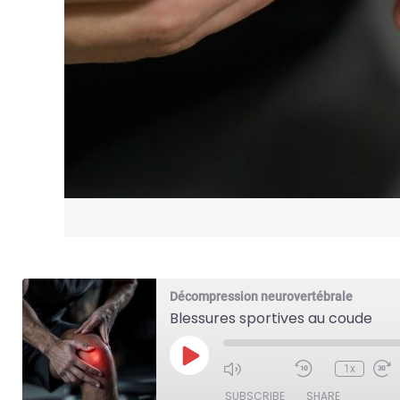
Décompression neurovertébrale
Blessures sportives au coude
Play
1x
Episode
SUBSCRIBE
SHARE