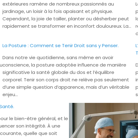
extérieures ramène de nombreux passionnés au
L
jardinage, un loisir à la fois apaisant et physique.
p
Cependant, la joie de tailler, planter ou désherber peut
l
rapidement se transformer en inconfort douloureux. La…
r
d
La Posture : Comment se Tenir Droit sans y Penser.
L
T
Dans notre vie quotidienne, sans même en avoir
ou
conscience, la posture adoptée influence de manière
D
significative la santé globale du dos et l’équilibre
p
corporel. Tenir son corps droit ne relève pas seulement
i
d’une simple question d’apparence, mais d’un véritable
p
enjeu…
s
 Santé.
ur le bien-être général, et le
uencer son intégrité. À une
courante, quelle que soit