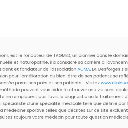
enom, est le fondateur de TAGMED, un pionnier dans le doma
lle et naturopathie, il a consacré sa carrière à l'avanceme
sident et fondateur de l'association
ACMA
, Dr. Desforges s
ion pour l'amélioration du bien-être de ses patients se ref
espectée parmi ses pairs et ses patients. Visitez
www.cliniq
méthode peuvent vous aider à retrouver une vie sans doule
ite ne remplacent pas l’avis, le diagnostic ou le traitement d
 ni spécialiste d’une spécialité médicale telle que définie 
la médecine sportive telles que décrites sur ce site exclue
ltez toujours votre médecin pour toute question médicale. P