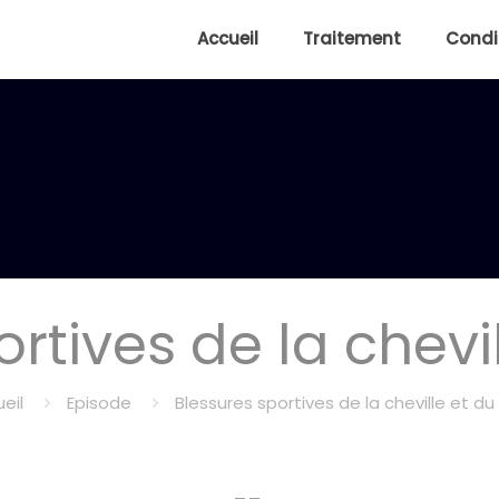
Accueil
Traitement
Condi
rtives de la chevi
eil
Episode
Blessures sportives de la cheville et du