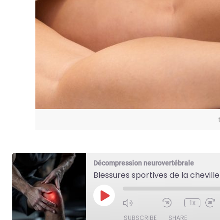
Décompression neurovertébrale
Blessures sportives de la cheville
Play
1x
Episode
SUBSCRIBE
SHARE