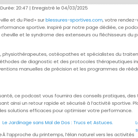
|
Durée: 20:47
|
Enregistré le 04/03/2025
lle et du Pied » sur
blessures-sportives.com
, votre rendez-
performance sportive. Inspiré par notre page dédiée, ce pod
 la cheville et le syndrome des extenseurs ou fléchisseurs du p
 physiothérapeutes, ostéopathes et spécialistes du traitem
éthodes de diagnostic et des protocoles thérapeutiques i
terventions manuelles de précision et les programmes de réédu
santé, ce podcast vous fournira des conseils pratiques, des
ssant ainsi un retour rapide et sécurisé à l’activité sportive
es solutions efficaces pour optimiser votre performance.
Le Jardinage sans Mal de Dos : Trucs et Astuces.
L
s
e
À l’approche du printemps, l’élan naturel vers les activités