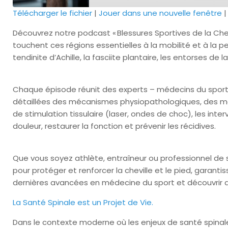
Télécharger le fichier
|
Jouer dans une nouvelle fenêtre
SHARE
Découvrez notre podcast « Blessures Sportives de la Chevi
RSS FEED
touchent ces régions essentielles à la mobilité et à la 
LINK
tendinite d’Achille, la fasciite plantaire, les entorses de
EMBED
Chaque épisode réunit des experts – médecins du sport,
détaillées des mécanismes physiopathologiques, des m
de stimulation tissulaire (laser, ondes de choc), les in
douleur, restaurer la fonction et prévenir les récidives.
Que vous soyez athlète, entraîneur ou professionnel de 
pour protéger et renforcer la cheville et le pied, garanti
dernières avancées en médecine du sport et découvrir d
La Santé Spinale est un Projet de Vie.
Dans le contexte moderne où les enjeux de santé spinal