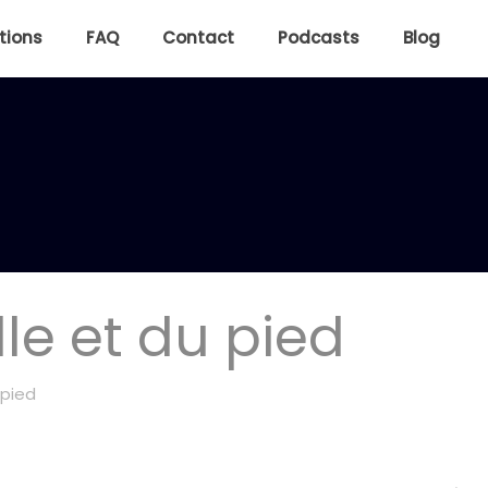
tions
FAQ
Contact
Podcasts
Blog
lle et du pied
 pied