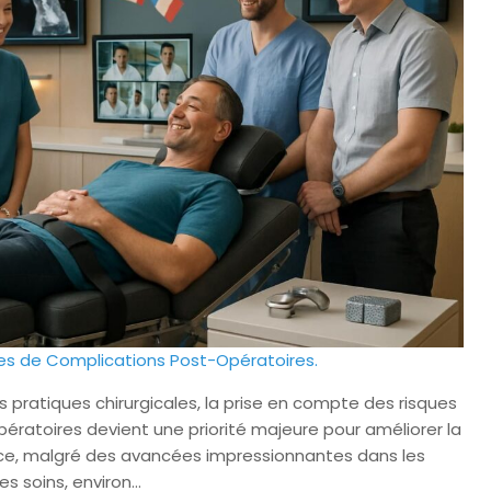
ues de Complications Post-Opératoires.
 pratiques chirurgicales, la prise en compte des risques
pératoires devient une priorité majeure pour améliorer la
ance, malgré des avancées impressionnantes dans les
es soins, environ…