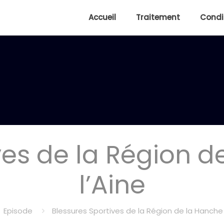
Accueil
Traitement
Condi
ves de la Région d
l’Aine
Episode
Blessures Sportives de la Région de la Hanche 