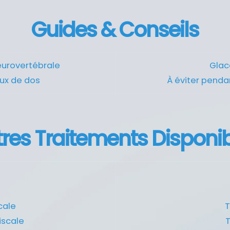
Guides & Conseils
eurovertébrale
Glace
ux de dos
À éviter penda
res Traitements Disponi
cale
T
scale
T