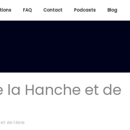
tions
FAQ
Contact
Podcasts
Blog
e la Hanche et de
et de l’Aine