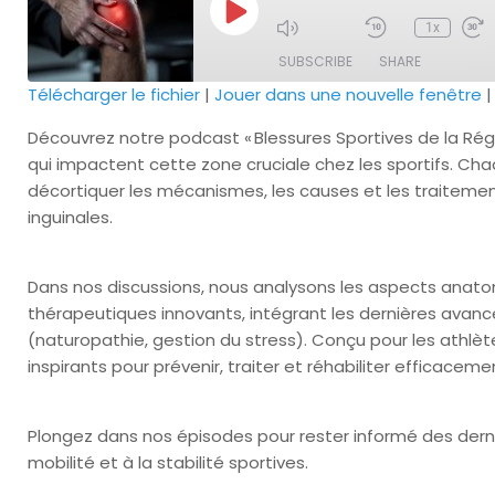
Play
1x
Episode
SUBSCRIBE
SHARE
Télécharger le fichier
|
Jouer dans une nouvelle fenêtre
SHARE
Découvrez notre podcast « Blessures Sportives de la Régi
RSS FEED
qui impactent cette zone cruciale chez les sportifs. C
LINK
décortiquer les mécanismes, les causes et les traitemen
inguinales.
EMBED
Dans nos discussions, nous analysons les aspects anato
thérapeutiques innovants, intégrant les dernières avan
(naturopathie, gestion du stress). Conçu pour les athlèt
inspirants pour prévenir, traiter et réhabiliter efficacem
Plongez dans nos épisodes pour rester informé des derni
mobilité et à la stabilité sportives.