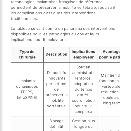
technologies implantaires françaises de référence
permettent de préserver la mobilité vertébrale, réduisant
les complications classiques des interventions
traditionnelles.
Le tableau suivant donne un panorama des interventions
disponibles pour les pathologies du dos et leurs
implications pour l’employeur :
Type de
Implications
Avantages
Description
chirurgie
employeur
pour le patient
Soutien
Dispositifs
administratif
Maintien des
innovants
renforcé,
Implants
fonctionnalités
permettant
adaptation
dynamiques
vertébrales,
de
du temps
(TOPS,
réduction de
préserver la
d’arrêt,
IntraSPINE)
douleurs à
mobilité
coordination
long terme
vertébrale
pour suivi
complexe
Blocage
Gestion plus
définitif
longue du