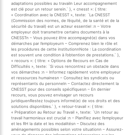
adaptations possibles au travailn Leur accompagnement
est clé pour un retour serein.` }, « cnesst »: { titre:
« Coordination avec la CNESST », texte: `La CNESST
(Commission des normes, de l’équité, de la santé et de la
sécurité du travail) est un acteur essentiel :n – Votre
employeur doit transmettre certains documents à la
CNESSTn – Vous pouvez être accompagné(e) dans vos
démarches par l’employeurn – Comprenez bien le rôle et
les procédures de cette institutionnNote : La coordination
est souvent une condition à l’obtention de prestations.` },
« recours »: { titre: « Options de Recours en Cas de
Difficultés », texte: `Si vous rencontrez un obstacle dans
vos démarches :n – Informez rapidement votre employeur
et ressources humainesn – Consultez les syndicats ou
représentants du personneln – Contactez directement la
CNESST pour des conseils spécifiquesn – En dernier
recours, vous pouvez envisager un recours
juridiquenRestez toujours informé(e) de vos droits et des
solutions disponibles.` }, « retour-travail »: { titre:
« Préparation au Retour au Travail », texte: `Un retour au
travail harmonieux est crucial :n – Planifiez avec l’employeur
et les RH la date et les modalitésn – Discutez des
aménagements possibles selon votre situationn – Assurez-
vous de disposer des informations nécessaires sur les