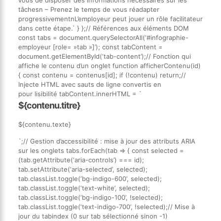
tâchesn – Prenez le temps de vous réadapter
progressivementnL’employeur peut jouer un rôle facilitateur
dans cette étape.` } };// Références aux éléments DOM
const tabs = document.querySelectorAll(‘#infographie-
employeur [role= »tab »]’); const tabContent =
document.getElementById(‘tab-content’);// Fonction qui
affiche le contenu d’un onglet function afficherContenu(id)
{ const contenu = contenus[id]; if (!contenu) return;//
Injecte HTML avec sauts de ligne convertis en
pour lisibilité tabContent.innerHTML = `
${contenu.titre}
${contenu.texte}
`;// Gestion d’accessibilité : mise à jour des attributs ARIA
sur les onglets tabs.forEach(tab => { const selected =
(tab.getAttribute(‘aria-controls’) === id);
tab.setAttribute(‘aria-selected’, selected);
tab.classList.toggle(‘bg-indigo-600’, selected);
tab.classList.toggle(‘text-white’, selected);
tab.classList.toggle(‘bg-indigo-100’, !selected);
tab.classList.toggle(‘text-indigo-700’, !selected);// Mise à
jour du tabindex (0 sur tab sélectionné sinon -1)