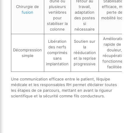
d’une ou
retour au
Stabilisation
Chirurgie de
plusieurs
travail,
efficace, mais
fusion
vertèbres
adaptation
perte de
pour
des postes
mobilité locale
stabiliser la
si
colonne
nécessaire
Amélioration
Libération
Soutien sur
rapide de la
des nerfs
la
Décompression
douleur,
comprimés
rééducation
simple
récupération
sans
et la reprise
fonctionnelle
implantation
progressive
facilitée
Une communication efficace entre le patient, l’équipe
médicale et les responsables RH permet d’éclairer toutes
les étapes de ce parcours, mettant en avant la rigueur
scientifique et la sécurité comme fils conducteurs.