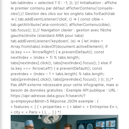
tab.tabIndex = selected ? 0 : -1; }); }// Initialisation : affiche
le premier contenu par défaut afficherContenu(‘conseils-
cles’);// Gestion des clics sur les onglets tabs.forEach(tab
=> { tab.addEventListener(‘click’, () => { const cible =
tab.getAttribute(‘aria-controls’); afficherContenu(cible);
tab.focus(); });// Navigation clavier : gestion avec flèche
gauche/droite (standard ARIA pour tabs)
tab.addEventListener(‘keydown’, (e) => { let index =
Array.from(tabs).indexOf(document.activeElement); if
(e.key === ‘ArrowRight’) { e.preventDefault(); const
nextIndex = (index + 1) % tabs.length;
tabs[nextIndex].click(); tabs[nextIndex].focus(); } else if
(e.key === ‘ArrowLeft’) { e.preventDefault(); const
prevIndex = (index – 1 + tabs.length) % tabs.length;
tabs[prevIndex].click(); tabs[prevIndex].focus(); } }); });/*
Pas d’API externe nécessaire pour cette infographie, mais si
besoin de données gratuites : Exemple API publique : URL :
https://api-adresse.data.gouv.fr/search/?
q=employeur&limit=5 Réponse JSON exemple : {
« features »: [ { « properties »: { « label »: « Entreprise Ex »,
« city »: « Paris » } }, … ] } */