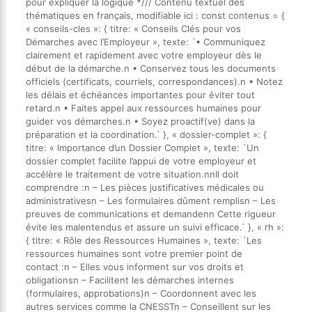
pour expliquer la logique */// Contenu textuel des
thématiques en français, modifiable ici : const contenus = {
« conseils-cles »: { titre: « Conseils Clés pour vos
Démarches avec l’Employeur », texte: `• Communiquez
clairement et rapidement avec votre employeur dès le
début de la démarche.n • Conservez tous les documents
officiels (certificats, courriels, correspondances).n • Notez
les délais et échéances importantes pour éviter tout
retard.n • Faites appel aux ressources humaines pour
guider vos démarches.n • Soyez proactif(ve) dans la
préparation et la coordination.` }, « dossier-complet »: {
titre: « Importance d’un Dossier Complet », texte: `Un
dossier complet facilite l’appui de votre employeur et
accélère le traitement de votre situation.nnIl doit
comprendre :n – Les pièces justificatives médicales ou
administrativesn – Les formulaires dûment remplisn – Les
preuves de communications et demandenn Cette rigueur
évite les malentendus et assure un suivi efficace.` }, « rh »:
{ titre: « Rôle des Ressources Humaines », texte: `Les
ressources humaines sont votre premier point de
contact :n – Elles vous informent sur vos droits et
obligationsn – Facilitent les démarches internes
(formulaires, approbations)n – Coordonnent avec les
autres services comme la CNESSTn – Conseillent sur les