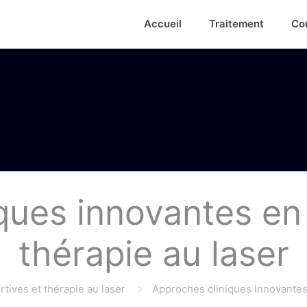
Accueil
Traitement
Co
ques innovantes en
thérapie au laser
tives et thérapie au laser
Approches cliniques innovantes 