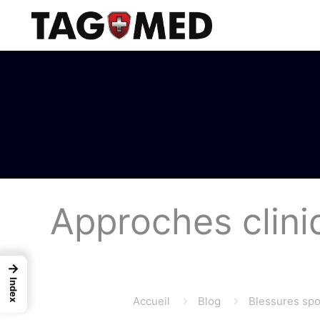
Approches clini
→
Index
Accueil
Blog
Blessures spor