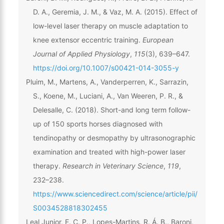
D. A., Geremia, J. M., & Vaz, M. A. (2015). Effect of
low-level laser therapy on muscle adaptation to
knee extensor eccentric training.
European
Journal of Applied Physiology
,
115
(3), 639–647.
https://doi.org/10.1007/s00421-014-3055-y
Pluim, M., Martens, A., Vanderperren, K., Sarrazin,
S., Koene, M., Luciani, A., Van Weeren, P. R., &
Delesalle, C. (2018). Short-and long term follow-
up of 150 sports horses diagnosed with
tendinopathy or desmopathy by ultrasonographic
examination and treated with high-power laser
therapy.
Research in Veterinary Science
,
119
,
232–238.
https://www.sciencedirect.com/science/article/pii/
S0034528818302455
Leal Junior, E. C. P., Lopes-Martins, R. Á. B., Baroni,