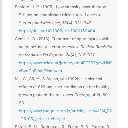
Basford, J. R. (1995). Low intensity laser therapy:
Still not an established clinical tool.
Lasers in
Surgery and Medicine
,
16
(4), 331–342.
https://doi.org/10.1002/lsm.1900160404
Gentil, L. B. (2018). Treatment of sport injuries with
acupuncture: A literature review.
Revista Brasileira
de Medicina Do Esporte
,
24
(4), 316–321.
https://www.scielo.br/j/rbme/a/m4FC76ZgmVNNF
xBvdCgFrmc/?lang=en
MJ, C., SR, Y., & Dyson, M. (1992). Histological
effects of 820 nm laser irradiation on the healthy
growth plate of the rat.
Laser Therapy
,
4
(2), 59–
63.
https://www.jstage.jst.go.jp/article/islsm/4/2/4_92
-OR-05/_article/-char/ja/
Baroni, B. M., Rodrigues, R., Freire, B. B., Franke, R.