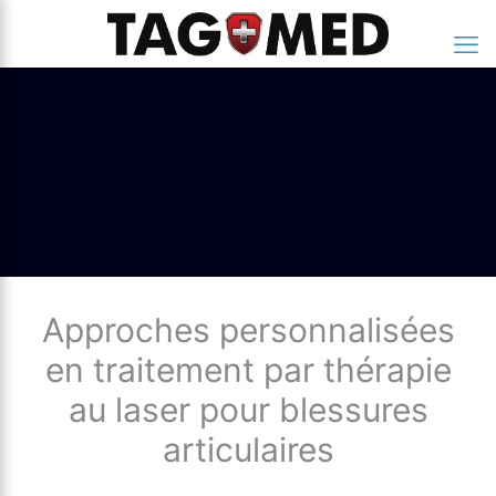
Approches personnalisées
en traitement par thérapie
au laser pour blessures
articulaires