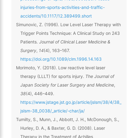
injuries-from-sports-activities-and-traffic-
accidents/10.1117/12.389499.short
Simunovic, Z. (1996). Low Level Laser Therapy with
Trigger Points Technique: A Clinical Study on 243
Patients.
Journal of Clinical Laser Medicine &
Surgery
,
14
(4), 163–167.
https://doi.org/10.1089/clm.1996.14.163
Morimoto, Y. (2018). Low reactive level laser
therapy (LLLT) for sports injury.
The Journal of
Japan Society for Laser Surgery and Medicine
,
38
(4), 446–449.
https://www.jstage.jst.go.jp/article/jslsm/38/4/38_
jslsm-38_0038/_article/-char/ja/
Tumilty, S., Munn, J., Abbott, J. H., McDonough, S.,
Hurley, D. A., & Baxter, G. D. (2008). Laser
Therapy in the Treatment of Achilles