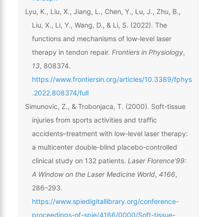
Lyu, K., Liu, X., Jiang, L., Chen, Y., Lu, J., Zhu, B.,
Liu, X., Li, Y., Wang, D., & Li, S. (2022). The
functions and mechanisms of low-level laser
therapy in tendon repair.
Frontiers in Physiology
,
13
, 808374.
https://www.frontiersin.org/articles/10.3389/fphys
.2022.808374/full
Simunovic, Z., & Trobonjaca, T. (2000). Soft-tissue
injuries from sports activities and traffic
accidents–treatment with low-level laser therapy:
a multicenter double-blind placebo-controlled
clinical study on 132 patients.
Laser Florence’99:
A Window on the Laser Medicine World
,
4166
,
286–293.
https://www.spiedigitallibrary.org/conference-
proceedings-of-spie/4166/0000/Soft-tissue-