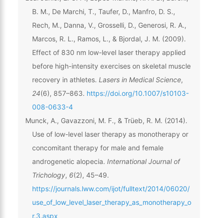
B. M., De Marchi, T., Taufer, D., Manfro, D. S.,
Rech, M., Danna, V., Grosselli, D., Generosi, R. A.,
Marcos, R. L., Ramos, L., & Bjordal, J. M. (2009).
Effect of 830 nm low-level laser therapy applied
before high-intensity exercises on skeletal muscle
recovery in athletes.
Lasers in Medical Science
,
24
(6), 857–863.
https://doi.org/10.1007/s10103-
008-0633-4
Munck, A., Gavazzoni, M. F., & Trüeb, R. M. (2014).
Use of low-level laser therapy as monotherapy or
concomitant therapy for male and female
androgenetic alopecia.
International Journal of
Trichology
,
6
(2), 45–49.
https://journals.lww.com/ijot/fulltext/2014/06020/
use_of_low_level_laser_therapy_as_monotherapy_o
r.3.aspx