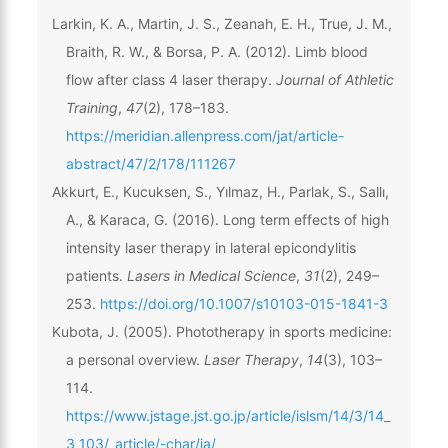
Larkin, K. A., Martin, J. S., Zeanah, E. H., True, J. M.,
Braith, R. W., & Borsa, P. A. (2012). Limb blood
flow after class 4 laser therapy.
Journal of Athletic
Training
,
47
(2), 178–183.
https://meridian.allenpress.com/jat/article-
abstract/47/2/178/111267
Akkurt, E., Kucuksen, S., Yılmaz, H., Parlak, S., Sallı,
A., & Karaca, G. (2016). Long term effects of high
intensity laser therapy in lateral epicondylitis
patients.
Lasers in Medical Science
,
31
(2), 249–
253.
https://doi.org/10.1007/s10103-015-1841-3
Kubota, J. (2005). Phototherapy in sports medicine:
a personal overview.
Laser Therapy
,
14
(3), 103–
114.
https://www.jstage.jst.go.jp/article/islsm/14/3/14_
3_103/_article/-char/ja/