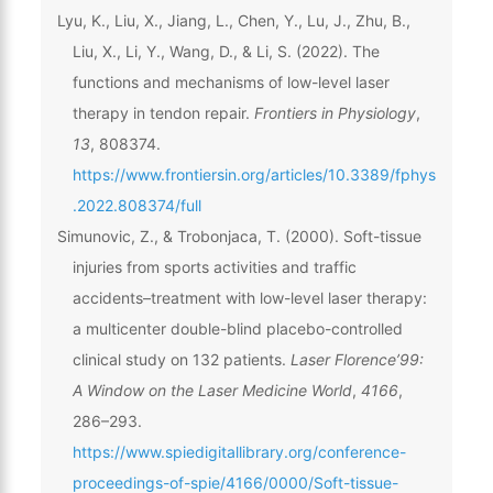
Lyu, K., Liu, X., Jiang, L., Chen, Y., Lu, J., Zhu, B.,
Liu, X., Li, Y., Wang, D., & Li, S. (2022). The
functions and mechanisms of low-level laser
therapy in tendon repair.
Frontiers in Physiology
,
13
, 808374.
https://www.frontiersin.org/articles/10.3389/fphys
.2022.808374/full
Simunovic, Z., & Trobonjaca, T. (2000). Soft-tissue
injuries from sports activities and traffic
accidents–treatment with low-level laser therapy:
a multicenter double-blind placebo-controlled
clinical study on 132 patients.
Laser Florence’99:
A Window on the Laser Medicine World
,
4166
,
286–293.
https://www.spiedigitallibrary.org/conference-
proceedings-of-spie/4166/0000/Soft-tissue-