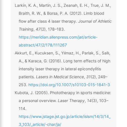
Larkin, K. A., Martin, J. S., Zeanah, E. H., True, J. M.,
Braith, R. W., & Borsa, P. A. (2012). Limb blood
flow after class 4 laser therapy.
Journal of Athletic
Training
,
47
(2), 178–183.
https://meridian.allenpress.com/jat/article-
abstract/47/2/178/111267
Akkurt, E., Kucuksen, S., Yılmaz, H., Parlak, S., Sallı,
A., & Karaca, G. (2016). Long term effects of high
intensity laser therapy in lateral epicondylitis
patients.
Lasers in Medical Science
,
31
(2), 249–
253.
https://doi.org/10.1007/s10103-015-1841-3
Kubota, J. (2005). Phototherapy in sports medicine:
a personal overview.
Laser Therapy
,
14
(3), 103–
114.
https://www.jstage.jst.go.jp/article/islsm/14/3/14_
3_103/_article/-char/ja/