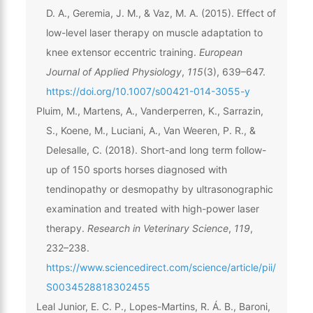
D. A., Geremia, J. M., & Vaz, M. A. (2015). Effect of
low-level laser therapy on muscle adaptation to
knee extensor eccentric training.
European
Journal of Applied Physiology
,
115
(3), 639–647.
https://doi.org/10.1007/s00421-014-3055-y
Pluim, M., Martens, A., Vanderperren, K., Sarrazin,
S., Koene, M., Luciani, A., Van Weeren, P. R., &
Delesalle, C. (2018). Short-and long term follow-
up of 150 sports horses diagnosed with
tendinopathy or desmopathy by ultrasonographic
examination and treated with high-power laser
therapy.
Research in Veterinary Science
,
119
,
232–238.
https://www.sciencedirect.com/science/article/pii/
S0034528818302455
Leal Junior, E. C. P., Lopes-Martins, R. Á. B., Baroni,