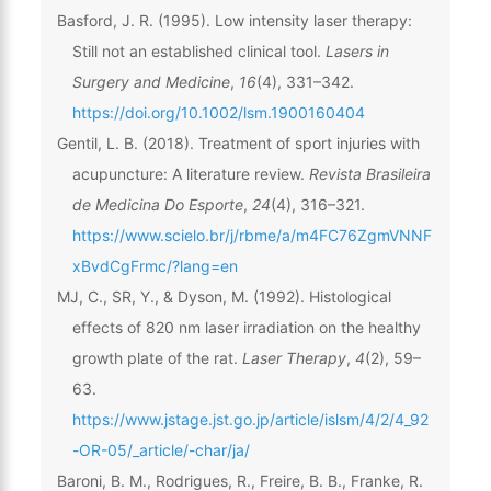
Basford, J. R. (1995). Low intensity laser therapy:
Still not an established clinical tool.
Lasers in
Surgery and Medicine
,
16
(4), 331–342.
https://doi.org/10.1002/lsm.1900160404
Gentil, L. B. (2018). Treatment of sport injuries with
acupuncture: A literature review.
Revista Brasileira
de Medicina Do Esporte
,
24
(4), 316–321.
https://www.scielo.br/j/rbme/a/m4FC76ZgmVNNF
xBvdCgFrmc/?lang=en
MJ, C., SR, Y., & Dyson, M. (1992). Histological
effects of 820 nm laser irradiation on the healthy
growth plate of the rat.
Laser Therapy
,
4
(2), 59–
63.
https://www.jstage.jst.go.jp/article/islsm/4/2/4_92
-OR-05/_article/-char/ja/
Baroni, B. M., Rodrigues, R., Freire, B. B., Franke, R.