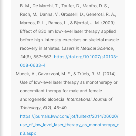
B. M., De Marchi, T., Taufer, D., Manfro, D. S.,
Rech, M., Danna, V., Grosselli, D., Generosi, R. A.,
Marcos, R. L., Ramos, L., & Bjordal, J. M. (2009).
Effect of 830 nm low-level laser therapy applied
before high-intensity exercises on skeletal muscle
recovery in athletes.
Lasers in Medical Science
,
24
(6), 857–863.
https://doi.org/10.1007/s10103-
008-0633-4
Munck, A., Gavazzoni, M. F., & Trüeb, R. M. (2014).
Use of low-level laser therapy as monotherapy or
concomitant therapy for male and female
androgenetic alopecia.
International Journal of
Trichology
,
6
(2), 45–49.
https://journals.lww.com/ijot/fulltext/2014/06020/
use_of_low_level_laser_therapy_as_monotherapy_o
r.3.aspx