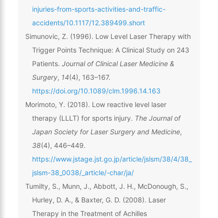
injuries-from-sports-activities-and-traffic-
accidents/10.1117/12.389499.short
Simunovic, Z. (1996). Low Level Laser Therapy with
Trigger Points Technique: A Clinical Study on 243
Patients.
Journal of Clinical Laser Medicine &
Surgery
,
14
(4), 163–167.
https://doi.org/10.1089/clm.1996.14.163
Morimoto, Y. (2018). Low reactive level laser
therapy (LLLT) for sports injury.
The Journal of
Japan Society for Laser Surgery and Medicine
,
38
(4), 446–449.
https://www.jstage.jst.go.jp/article/jslsm/38/4/38_
jslsm-38_0038/_article/-char/ja/
Tumilty, S., Munn, J., Abbott, J. H., McDonough, S.,
Hurley, D. A., & Baxter, G. D. (2008). Laser
Therapy in the Treatment of Achilles