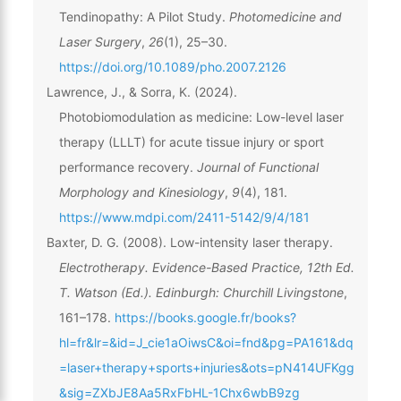
Tendinopathy: A Pilot Study.
Photomedicine and
Laser Surgery
,
26
(1), 25–30.
https://doi.org/10.1089/pho.2007.2126
Lawrence, J., & Sorra, K. (2024).
Photobiomodulation as medicine: Low-level laser
therapy (LLLT) for acute tissue injury or sport
performance recovery.
Journal of Functional
Morphology and Kinesiology
,
9
(4), 181.
https://www.mdpi.com/2411-5142/9/4/181
Baxter, D. G. (2008). Low-intensity laser therapy.
Electrotherapy. Evidence-Based Practice, 12th Ed.
T. Watson (Ed.). Edinburgh: Churchill Livingstone
,
161–178.
https://books.google.fr/books?
hl=fr&lr=&id=J_cie1aOiwsC&oi=fnd&pg=PA161&dq
=laser+therapy+sports+injuries&ots=pN414UFKgg
&sig=ZXbJE8Aa5RxFbHL-1Chx6wbB9zg