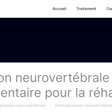
Accueil
Traitement
Co
n neurovertébrale :
taire pour la réha
mpression neurovertébrale
Décompression neurovertébrale 