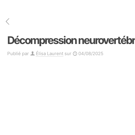
Décompression neurovertébrale
Publié par
Élisa Laurent
sur
04/08/2025