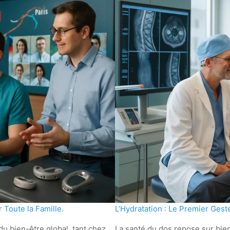
 Toute la Famille.
L’Hydratation : Le Premier Ges
du bien-être global, tant chez
La santé du dos repose sur bien