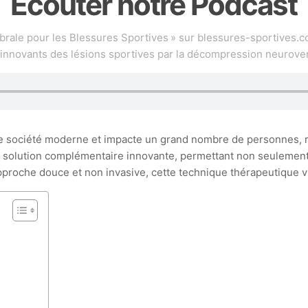
Écouter notre Podcast
ale pour les Blessures Sportives » sur blessures-sportives.co
 innovants des lésions sportives par la décompression neurove
 société moderne et impacte un grand nombre de personnes, réd
olution complémentaire innovante, permettant non seulement de
pproche douce et non invasive, cette technique thérapeutique vis