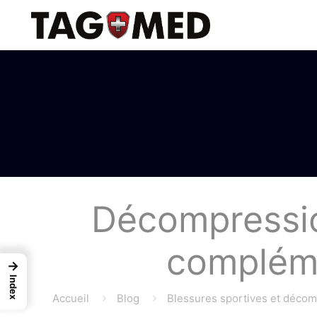
Décompressio
complémen
→
Index
Accueil
Blog
Blessures sportives et déco