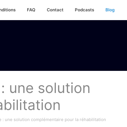
nditions
FAQ
Contact
Podcasts
Blog
 une solution
bilitation
: une solution complémentaire pour la réhabilitation