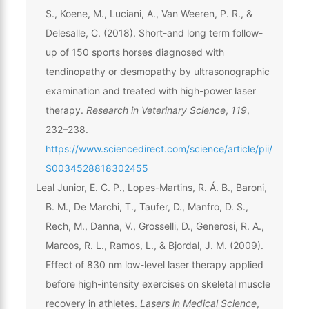
S., Koene, M., Luciani, A., Van Weeren, P. R., &
Delesalle, C. (2018). Short-and long term follow-
up of 150 sports horses diagnosed with
tendinopathy or desmopathy by ultrasonographic
examination and treated with high-power laser
therapy.
Research in Veterinary Science
,
119
,
232–238.
https://www.sciencedirect.com/science/article/pii/
S0034528818302455
Leal Junior, E. C. P., Lopes-Martins, R. Á. B., Baroni,
B. M., De Marchi, T., Taufer, D., Manfro, D. S.,
Rech, M., Danna, V., Grosselli, D., Generosi, R. A.,
Marcos, R. L., Ramos, L., & Bjordal, J. M. (2009).
Effect of 830 nm low-level laser therapy applied
before high-intensity exercises on skeletal muscle
recovery in athletes.
Lasers in Medical Science
,