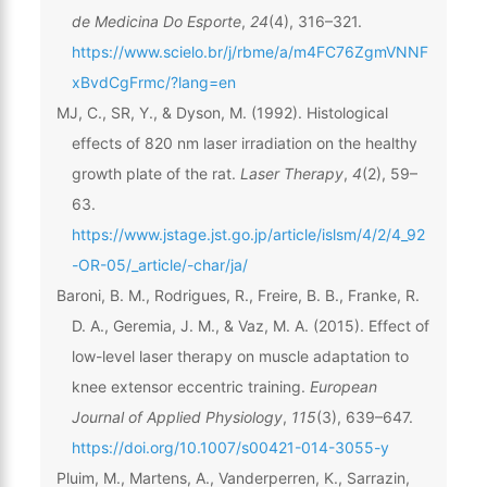
de Medicina Do Esporte
,
24
(4), 316–321.
https://www.scielo.br/j/rbme/a/m4FC76ZgmVNNF
xBvdCgFrmc/?lang=en
MJ, C., SR, Y., & Dyson, M. (1992). Histological
effects of 820 nm laser irradiation on the healthy
growth plate of the rat.
Laser Therapy
,
4
(2), 59–
63.
https://www.jstage.jst.go.jp/article/islsm/4/2/4_92
-OR-05/_article/-char/ja/
Baroni, B. M., Rodrigues, R., Freire, B. B., Franke, R.
D. A., Geremia, J. M., & Vaz, M. A. (2015). Effect of
low-level laser therapy on muscle adaptation to
knee extensor eccentric training.
European
Journal of Applied Physiology
,
115
(3), 639–647.
https://doi.org/10.1007/s00421-014-3055-y
Pluim, M., Martens, A., Vanderperren, K., Sarrazin,