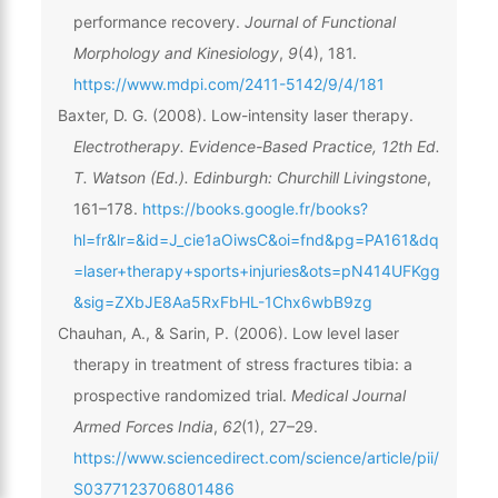
performance recovery.
Journal of Functional
Morphology and Kinesiology
,
9
(4), 181.
https://www.mdpi.com/2411-5142/9/4/181
Baxter, D. G. (2008). Low-intensity laser therapy.
Electrotherapy. Evidence-Based Practice, 12th Ed.
T. Watson (Ed.). Edinburgh: Churchill Livingstone
,
161–178.
https://books.google.fr/books?
hl=fr&lr=&id=J_cie1aOiwsC&oi=fnd&pg=PA161&dq
=laser+therapy+sports+injuries&ots=pN414UFKgg
&sig=ZXbJE8Aa5RxFbHL-1Chx6wbB9zg
Chauhan, A., & Sarin, P. (2006). Low level laser
therapy in treatment of stress fractures tibia: a
prospective randomized trial.
Medical Journal
Armed Forces India
,
62
(1), 27–29.
https://www.sciencedirect.com/science/article/pii/
S0377123706801486