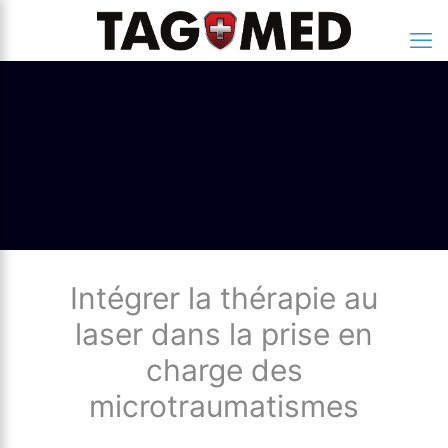
Intégrer la thérapie au
laser dans la prise en
charge des
microtraumatismes