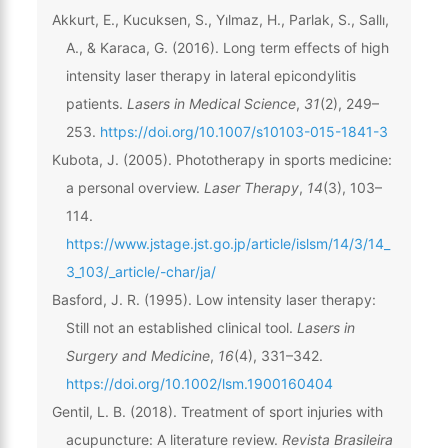
Akkurt, E., Kucuksen, S., Yılmaz, H., Parlak, S., Sallı,
A., & Karaca, G. (2016). Long term effects of high
intensity laser therapy in lateral epicondylitis
patients.
Lasers in Medical Science
,
31
(2), 249–
253.
https://doi.org/10.1007/s10103-015-1841-3
Kubota, J. (2005). Phototherapy in sports medicine:
a personal overview.
Laser Therapy
,
14
(3), 103–
114.
https://www.jstage.jst.go.jp/article/islsm/14/3/14_
3_103/_article/-char/ja/
Basford, J. R. (1995). Low intensity laser therapy:
Still not an established clinical tool.
Lasers in
Surgery and Medicine
,
16
(4), 331–342.
https://doi.org/10.1002/lsm.1900160404
Gentil, L. B. (2018). Treatment of sport injuries with
acupuncture: A literature review.
Revista Brasileira