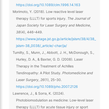
https://doi.org/10.1089/clm.1996.14.163
Morimoto, Y. (2018). Low reactive level laser
therapy (LLLT) for sports injury.
The Journal of
Japan Society for Laser Surgery and Medicine
,
38
(4), 446–449.
https://www.jstage.jst.go.jp/article/jslsm/38/4/38_
jslsm-38_0038/_article/-char/ja/
Tumilty, S., Munn, J., Abbott, J. H., McDonough, S.,
Hurley, D. A., & Baxter, G. D. (2008). Laser
Therapy in the Treatment of Achilles
Tendinopathy: A Pilot Study.
Photomedicine and
Laser Surgery
,
26
(1), 25–30.
https://doi.org/10.1089/pho.2007.2126
Lawrence, J., & Sorra, K. (2024).
Photobiomodulation as medicine: Low-level laser
therapy (LLLT) for acute tissue injury or sport