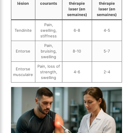
lésion
courants
thérapie
thérapie
laser (en
laser (en
semaines)
semaines)
Pain,
Tendinite
swelling,
6-8
4-5
stiffness
Pain,
Entorse
bruising,
8-10
5-7
swelling
Pain, loss of
Entorse
strength,
4-6
2-4
musculaire
swelling