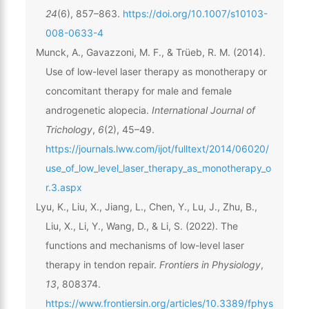
24
(6), 857–863.
https://doi.org/10.1007/s10103-
008-0633-4
Munck, A., Gavazzoni, M. F., & Trüeb, R. M. (2014).
Use of low-level laser therapy as monotherapy or
concomitant therapy for male and female
androgenetic alopecia.
International Journal of
Trichology
,
6
(2), 45–49.
https://journals.lww.com/ijot/fulltext/2014/06020/
use_of_low_level_laser_therapy_as_monotherapy_o
r.3.aspx
Lyu, K., Liu, X., Jiang, L., Chen, Y., Lu, J., Zhu, B.,
Liu, X., Li, Y., Wang, D., & Li, S. (2022). The
functions and mechanisms of low-level laser
therapy in tendon repair.
Frontiers in Physiology
,
13
, 808374.
https://www.frontiersin.org/articles/10.3389/fphys