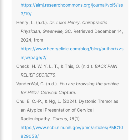
https://aimj.researchcommons.org/journal/vol5/iss
3/19/
Henry, L. (n.d.).
Dr. Luke Henry, Chiropractic
Physician, Greenville, SC
. Retrieved December 14,
2024, from
https://www.henryclinic.com/blog/blog/author/xzs
mjw/page/2/
Check, H. W. Y. L. T., & This, O. (n.d.).
BACK PAIN
RELIEF SECRETS
.
VanderWal, C. (n.d.).
You are browsing the archive
for HillDT Cervical Capture.
Chu, E. C.-P., & Ng, L. (2024). Dystonic Tremor as
an Atypical Presentation of Cervical
Radiculopathy.
Cureus
,
16
(1).
https://www.ncbi.nlm.nih.gov/pmc/articles/PMC10
829058/