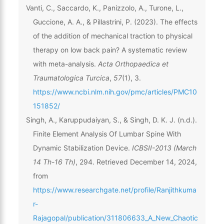
Vanti, C., Saccardo, K., Panizzolo, A., Turone, L.,
Guccione, A. A., & Pillastrini, P. (2023). The effects
of the addition of mechanical traction to physical
therapy on low back pain? A systematic review
with meta-analysis.
Acta Orthopaedica et
Traumatologica Turcica
,
57
(1), 3.
https://www.ncbi.nlm.nih.gov/pmc/articles/PMC10
151852/
Singh, A., Karuppudaiyan, S., & Singh, D. K. J. (n.d.).
Finite Element Analysis Of Lumbar Spine With
Dynamic Stabilization Device.
ICBSII-2013 (March
14 Th-16 Th)
, 294. Retrieved December 14, 2024,
from
https://www.researchgate.net/profile/Ranjithkuma
r-
Rajagopal/publication/311806633_A_New_Chaotic