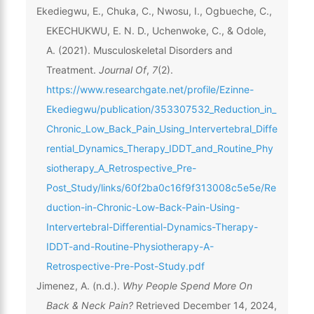
Ekediegwu, E., Chuka, C., Nwosu, I., Ogbueche, C.,
EKECHUKWU, E. N. D., Uchenwoke, C., & Odole,
A. (2021). Musculoskeletal Disorders and
Treatment.
Journal Of
,
7
(2).
https://www.researchgate.net/profile/Ezinne-
Ekediegwu/publication/353307532_Reduction_in_
Chronic_Low_Back_Pain_Using_Intervertebral_Diffe
rential_Dynamics_Therapy_IDDT_and_Routine_Phy
siotherapy_A_Retrospective_Pre-
Post_Study/links/60f2ba0c16f9f313008c5e5e/Re
duction-in-Chronic-Low-Back-Pain-Using-
Intervertebral-Differential-Dynamics-Therapy-
IDDT-and-Routine-Physiotherapy-A-
Retrospective-Pre-Post-Study.pdf
Jimenez, A. (n.d.).
Why People Spend More On
Back & Neck Pain?
Retrieved December 14, 2024,