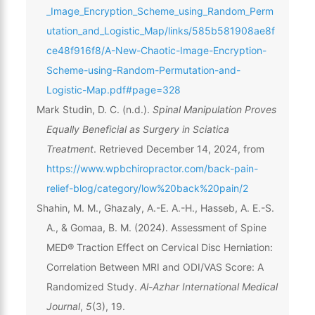
_Image_Encryption_Scheme_using_Random_Perm
utation_and_Logistic_Map/links/585b581908ae8f
ce48f916f8/A-New-Chaotic-Image-Encryption-
Scheme-using-Random-Permutation-and-
Logistic-Map.pdf#page=328
Mark Studin, D. C. (n.d.).
Spinal Manipulation Proves
Equally Beneficial as Surgery in Sciatica
Treatment
. Retrieved December 14, 2024, from
https://www.wpbchiropractor.com/back-pain-
relief-blog/category/low%20back%20pain/2
Shahin, M. M., Ghazaly, A.-E. A.-H., Hasseb, A. E.-S.
A., & Gomaa, B. M. (2024). Assessment of Spine
MED® Traction Effect on Cervical Disc Herniation:
Correlation Between MRI and ODI/VAS Score: A
Randomized Study.
Al-Azhar International Medical
Journal
,
5
(3), 19.