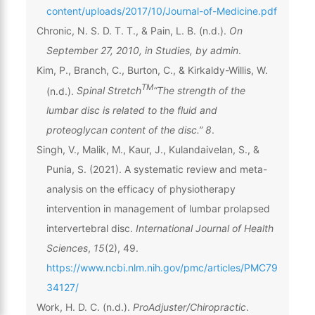
content/uploads/2017/10/Journal-of-Medicine.pdf
Chronic, N. S. D. T. T., & Pain, L. B. (n.d.).
On
September 27, 2010, in Studies, by admin
.
Kim, P., Branch, C., Burton, C., & Kirkaldy-Willis, W.
TM
(n.d.).
Spinal Stretch
“The strength of the
lumbar disc is related to the fluid and
proteoglycan content of the disc.” 8
.
Singh, V., Malik, M., Kaur, J., Kulandaivelan, S., &
Punia, S. (2021). A systematic review and meta-
analysis on the efficacy of physiotherapy
intervention in management of lumbar prolapsed
intervertebral disc.
International Journal of Health
Sciences
,
15
(2), 49.
https://www.ncbi.nlm.nih.gov/pmc/articles/PMC79
34127/
Work, H. D. C. (n.d.).
ProAdjuster/Chiropractic
.