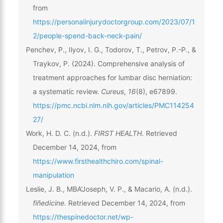
from
https://personalinjurydoctorgroup.com/2023/07/1
2/people-spend-back-neck-pain/
Penchev, P., Ilyov, I. G., Todorov, T., Petrov, P.-P., &
Traykov, P. (2024). Comprehensive analysis of
treatment approaches for lumbar disc herniation:
a systematic review.
Cureus
,
16
(8), e67899.
https://pmc.ncbi.nlm.nih.gov/articles/PMC114254
27/
Work, H. D. C. (n.d.).
FIRST HEALTH
. Retrieved
December 14, 2024, from
https://www.firsthealthchiro.com/spinal-
manipulation
Leslie, J. B., MBA’Joseph, V. P., & Macario, A. (n.d.).
fiñedicine
. Retrieved December 14, 2024, from
https://thespinedoctor.net/wp-