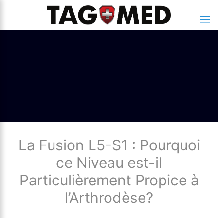
La Fusion L5-S1 : Pourquoi
ce Niveau est-il
Particulièrement Propice à
l’Arthrodèse?