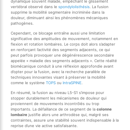
dynamique souvent malade, empêchant le glissement
vertébral observé dans le
spondylolisthésis
. La fusion
supprime la mobilité segmentaire incriminée dans la
douleur, diminuant ainsi les phénomènes mécaniques
pathogènes.
Cependant, ce blocage entraîne aussi une limitation
significative des amplitudes de mouvement, notamment en
flexion et rotation lombaires. Le corps doit alors s’adapter
en renforçant l’activité des segments adjacents, ce qui
peut parfois provoquer une dégénérescence secondaire
appelée « maladie des segments adjacents ». Cette réalité
biomécanique conduit à une réflexion approfondie avant
d’opter pour la fusion, avec la recherche parallèle de
techniques innovantes visant à préserver la mobilité
comme le système
TOPS
ou
IntraSPINE
.
En résumé, la fusion au niveau L5-S1 s’impose pour
stopper durablement les mécanismes de douleur qui
proviennent de mouvements incontrôlés ou trop
importants. La défaillance de ce segment de la
colonne
lombaire
justifie alors une arthrodèse qui, malgré ses
contraintes, assure une stabilité souvent indispensable à la
reprise d’une vie active satisfaisante.