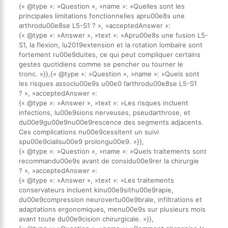
{« @type »: »Question », »name »: »Quelles sont les
principales limitations fonctionnelles apru00e8s une
arthrodu00e8se L5-S1 ? », »acceptedAnswer »:
{« @type »: »Answer », »text »: »Apru00e8s une fusion L5-
S1, la flexion, lu2019extension et la rotation lombaire sont
fortement ru00e9duites, ce qui peut compliquer certains
gestes quotidiens comme se pencher ou tourner le
tronc. »}},{« @type »: »Question », »name »: »Quels sont
les risques associu00e9s u00e0 l’arthrodu00e8se L5-S1
? », »acceptedAnswer »:
{« @type »: »Answer », »text »: »Les risques incluent
infections, lu00e9sions nerveuses, pseudarthrose, et
du00e9gu00e9nu00e9rescence des segments adjacents.
Ces complications nu00e9cessitent un suivi
spu00e9cialisu00e9 prolongu00e9. »}},
{« @type »: »Question », »name »: »Quels traitements sont
recommandu00e9s avant de considu00e9rer la chirurgie
? », »acceptedAnswer »:
{« @type »: »Answer », »text »: »Les traitements
conservateurs incluent kinu00e9sithu00e9rapie,
du00e9compression neurovertu00e9brale, infiltrations et
adaptations ergonomiques, menu00e9s sur plusieurs mois
avant toute du00e9cision chirurgicale. »}},