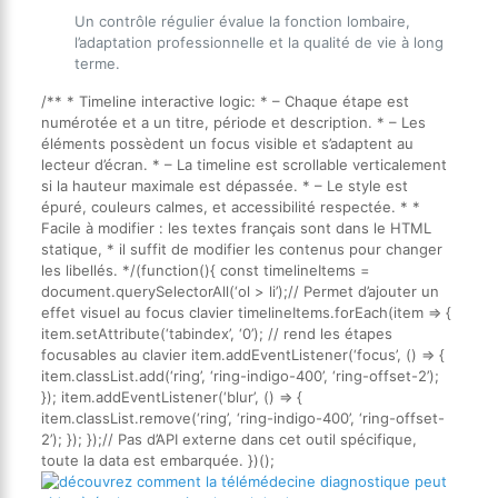
Un contrôle régulier évalue la fonction lombaire,
l’adaptation professionnelle et la qualité de vie à long
terme.
/** * Timeline interactive logic: * – Chaque étape est
numérotée et a un titre, période et description. * – Les
éléments possèdent un focus visible et s’adaptent au
lecteur d’écran. * – La timeline est scrollable verticalement
si la hauteur maximale est dépassée. * – Le style est
épuré, couleurs calmes, et accessibilité respectée. * *
Facile à modifier : les textes français sont dans le HTML
statique, * il suffit de modifier les contenus pour changer
les libellés. */(function(){ const timelineItems =
document.querySelectorAll(‘ol > li’);// Permet d’ajouter un
effet visuel au focus clavier timelineItems.forEach(item => {
item.setAttribute(‘tabindex’, ‘0’); // rend les étapes
focusables au clavier item.addEventListener(‘focus’, () => {
item.classList.add(‘ring’, ‘ring-indigo-400’, ‘ring-offset-2’);
}); item.addEventListener(‘blur’, () => {
item.classList.remove(‘ring’, ‘ring-indigo-400’, ‘ring-offset-
2’); }); });// Pas d’API externe dans cet outil spécifique,
toute la data est embarquée. })();