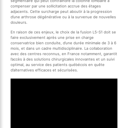
segmentaire qui peut contraindre la colonne lombaire à
compenser par une sollicitation accrue des étages
adjacents. Cette surcharge peut aboutir à la progression
d’une arthrose dégénérative ou à la survenue de nouvelles
douleurs.
En raison de ces enjeux, le choix de la fusion L5-S1 doit se
faire exclusivement après une prise en charge
conservatrice bien conduite, d’une durée minimale de 3 à 6
mois, et dans un cadre multidisciplinaire. La collaboration
avec des centres reconnus, en France notamment, garantit
l’accès à des solutions chirurgicales innovantes et un suivi
optimal, au service des patients québécois en quête
d’alternatives efficaces et sécurisées.