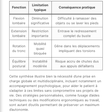
Limitation
Fonction
Conséquence pratique
typique
Flexion
Diminution
Difficulté à ramasser des
lombaire
significative
objets ou se laver les pieds
Extension
Restriction
Entrave le redressement
lombaire
importante
complet du buste
Mobilité
Rotation
Gêne dans les déplacements
quasi
du tronc
impliquant des torsions
bloquée
Équilibre
Instabilité
Risque accru de chutes dus
postural
modérée
aux appuis défaillants
Cette synthèse illustre bien la nécessité d’une prise en
charge globale et multidisciplinaire, incluant notamment un
accompagnement psychologique, pour aider le patient à
s’adapter à ces limites sans compromettre ses projets de
vie. Des stratégies personnalisées, comme l’usage d’aides
techniques ou des modifications ergonomiques au travail,
sont autant d’outils permettant de préserver un maximum
d’autonomie.