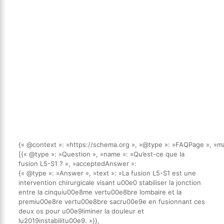
{« @context »: »https://schema.org », »@type »: »FAQPage », »ma
[{« @type »: »Question », »name »: »Qu’est-ce que la
fusion L5-S1 ? », »acceptedAnswer »:
{« @type »: »Answer », »text »: »La fusion L5-S1 est une
intervention chirurgicale visant u00e0 stabiliser la jonction
entre la cinquiu00e8me vertu00e8bre lombaire et la
premiu00e8re vertu00e8bre sacru00e9e en fusionnant ces
deux os pour u00e9liminer la douleur et
lu2019instabilitu00e9. »}},