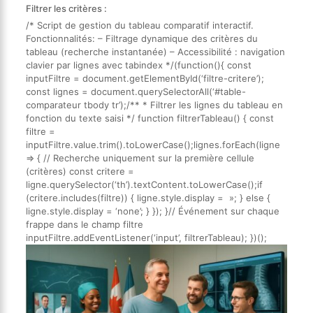
Filtrer les critères :
/* Script de gestion du tableau comparatif interactif.
Fonctionnalités: – Filtrage dynamique des critères du
tableau (recherche instantanée) – Accessibilité : navigation
clavier par lignes avec tabindex */(function(){ const
inputFiltre = document.getElementById(‘filtre-critere’);
const lignes = document.querySelectorAll(‘#table-
comparateur tbody tr’);/** * Filtrer les lignes du tableau en
fonction du texte saisi */ function filtrerTableau() { const
filtre =
inputFiltre.value.trim().toLowerCase();lignes.forEach(ligne
=> { // Recherche uniquement sur la première cellule
(critères) const critere =
ligne.querySelector(‘th’).textContent.toLowerCase();if
(critere.includes(filtre)) { ligne.style.display = »; } else {
ligne.style.display = ‘none’; } }); }// Événement sur chaque
frappe dans le champ filtre
inputFiltre.addEventListener(‘input’, filtrerTableau); })();