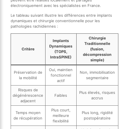
peuvent être réalisés localement et partagés
électroniquement avec les spécialistes en France.
Le tableau suivant illustre les différences entre implants
dynamiques et chirurgie conventionnelle pour les
pathologies rachidiennes :
Chirurgie
Implants
Traditionnelle
Dynamiques
Critère
(fusion,
(TOPS,
décompression
IntraSPINE)
simple)
Oui, maintien
Préservation de
Non, immobilisation
fonctionnel
la mobilité
segmentaire
actif
Risques de
Plus élevés, risques
dégénérescence
Faibles
accrus
adjacent
Plus court,
Temps moyen
Plus long, rigidité
meilleure
de récupération
postopératoire
flexibilité