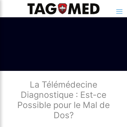
La Télémédecine
Diagnostique : Est-ce
Possible pour le Mal de
Dos?