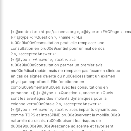
{« @context »: »https://schema.org », »@type »: »FAQPage », »ma
[{« @type »: »Question », »name »: »La
tu00e9lu00e9consultation peut-elle remplacer une
consultation en pru00e9sentiel pour un mal de dos
? », »acceptedAnswer »:
{« @type »: »Answer », »text »: »La
tu00e9lu00e9consultation permet un premier avis
mu00e9dical rapide, mais ne remplace pas l’examen clinique
en cas de signes d’alerte ou nu00e9cessitant un examen
physique approfondi. Elle fonctionne en
complu00e9mentaritu00e9 avec les consultations en
personne. »}},{« @type »: »Question », »name »: »Quels
sont les avantages des implants dynamiques pour la
colonne vertu00e9brale ? », »acceptedAnswer »:
{« @type »: »Answer », »text »: »Les implants dynamiques
comme TOPS et IntraSPINE pru00e9servent la mobilitu00e9
naturelle du rachis, ru00e9duisent les risques de
du00e9gu00e9nu00e9rescence adjacente et favorisent