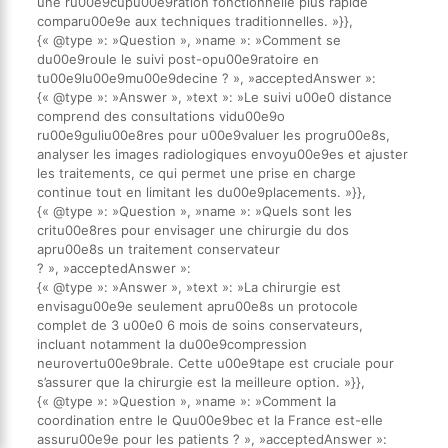
une ru00e9cupu00e9ration fonctionnelle plus rapide
comparu00e9e aux techniques traditionnelles. »}},
{« @type »: »Question », »name »: »Comment se
du00e9roule le suivi post-opu00e9ratoire en
tu00e9lu00e9mu00e9decine ? », »acceptedAnswer »:
{« @type »: »Answer », »text »: »Le suivi u00e0 distance
comprend des consultations vidu00e9o
ru00e9guliu00e8res pour u00e9valuer les progru00e8s,
analyser les images radiologiques envoyu00e9es et ajuster
les traitements, ce qui permet une prise en charge
continue tout en limitant les du00e9placements. »}},
{« @type »: »Question », »name »: »Quels sont les
critu00e8res pour envisager une chirurgie du dos
apru00e8s un traitement conservateur
? », »acceptedAnswer »:
{« @type »: »Answer », »text »: »La chirurgie est
envisagu00e9e seulement apru00e8s un protocole
complet de 3 u00e0 6 mois de soins conservateurs,
incluant notamment la du00e9compression
neurovertu00e9brale. Cette u00e9tape est cruciale pour
s’assurer que la chirurgie est la meilleure option. »}},
{« @type »: »Question », »name »: »Comment la
coordination entre le Quu00e9bec et la France est-elle
assuru00e9e pour les patients ? », »acceptedAnswer »: