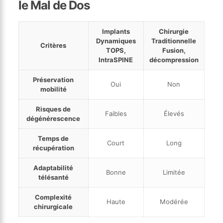
le Mal de Dos
Implants
Chirurgie
Dynamiques
Traditionnelle
Critères
TOPS,
Fusion,
IntraSPINE
décompression
Préservation
Oui
Non
mobilité
Risques de
Faibles
Élevés
dégénérescence
Temps de
Court
Long
récupération
Adaptabilité
Bonne
Limitée
télésanté
Complexité
Haute
Modérée
chirurgicale