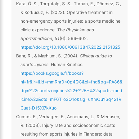
Kara, Ö. S., Torgutalp, S. S., Turhan, E., Dönmez, G.,
& Korkusuz, F. (2023). Operative treatment in
non-emergency sports injuries: a sports medicine
clinic experience.
The Physician and
Sportsmedicine
,
51
(6), 596–602.
https://doi.org/10.1080/00913847.2022.2151325
Bahr, R., & Mæhlum, S. (2004).
Clinical guide to
sports injuries
. Human Kinetics.
https://books.google.fr/books?
hl=fr&lr=&id=mmRnr0x0p4QC&oi=fnd&pg=PA86&
dq=%22sports+injuries%22+%2B+%22sports+med
icine%22&ots=mF6T_oSQ1o&sig=uXmOuYSq421R
Cuat-D15Xi7kXuo
Cumps, E., Verhagen, E., Annemans, L., & Meeusen,
R. (2008). Injury rate and socioeconomic costs
resulting from sports injuries in Flanders: data