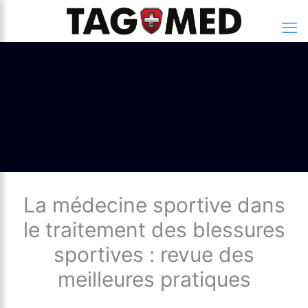
La médecine sportive dans
le traitement des blessures
sportives : revue des
meilleures pratiques