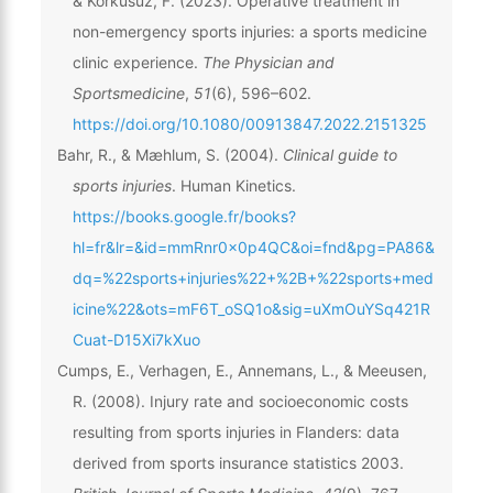
& Korkusuz, F. (2023). Operative treatment in
non-emergency sports injuries: a sports medicine
clinic experience.
The Physician and
Sportsmedicine
,
51
(6), 596–602.
https://doi.org/10.1080/00913847.2022.2151325
Bahr, R., & Mæhlum, S. (2004).
Clinical guide to
sports injuries
. Human Kinetics.
https://books.google.fr/books?
hl=fr&lr=&id=mmRnr0x0p4QC&oi=fnd&pg=PA86&
dq=%22sports+injuries%22+%2B+%22sports+med
icine%22&ots=mF6T_oSQ1o&sig=uXmOuYSq421R
Cuat-D15Xi7kXuo
Cumps, E., Verhagen, E., Annemans, L., & Meeusen,
R. (2008). Injury rate and socioeconomic costs
resulting from sports injuries in Flanders: data
derived from sports insurance statistics 2003.