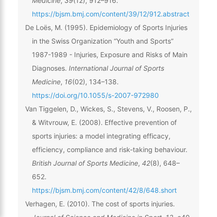
Medicine
,
39
(12), 912–916.
https://bjsm.bmj.com/content/39/12/912.abstract
De Loës, M. (1995). Epidemiology of Sports Injuries
in the Swiss Organization “Youth and Sports”
1987-1989 - Injuries, Exposure and Risks of Main
Diagnoses.
International Journal of Sports
Medicine
,
16
(02), 134–138.
https://doi.org/10.1055/s-2007-972980
Van Tiggelen, D., Wickes, S., Stevens, V., Roosen, P.,
& Witvrouw, E. (2008). Effective prevention of
sports injuries: a model integrating efficacy,
efficiency, compliance and risk-taking behaviour.
British Journal of Sports Medicine
,
42
(8), 648–
652.
https://bjsm.bmj.com/content/42/8/648.short
Verhagen, E. (2010). The cost of sports injuries.