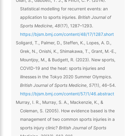
Ullah, S., Gabbett, T. J., & Finch, C. F. (2014).
Statistical modelling for recurrent events: an
application to sports injuries.
British Journal of
Sports Medicine
,
48
(17), 1287–1293.
https://bjsm.bmj.com/content/48/17/1287.short
Soligard, T., Palmer, D., Steffen, K., Lopes, A. D.,
Grek, N., Onishi, K., Shimakawa, T., Grant, M.-E.,
Mountjoy, M., & Budgett, R. (2023). New sports,
COVID-19 and the heat: sports injuries and
illnesses in the Tokyo 2020 Summer Olympics.
British Journal of Sports Medicine
,
57
(1), 46–54.
https://bjsm.bmj.com/content/57/1/46.abstract
Murray, I. R., Murray, S. A., Mackenzie, K., &
Coleman, S. (2005). How evidence based is the
management of two common sports injuries in a
sports injury clinic?
British Journal of Sports