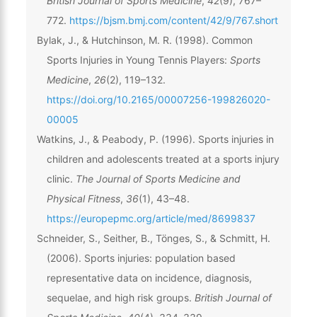
British Journal of Sports Medicine
,
42
(9), 767–
772.
https://bjsm.bmj.com/content/42/9/767.short
Bylak, J., & Hutchinson, M. R. (1998). Common
Sports Injuries in Young Tennis Players:
Sports
Medicine
,
26
(2), 119–132.
https://doi.org/10.2165/00007256-199826020-
00005
Watkins, J., & Peabody, P. (1996). Sports injuries in
children and adolescents treated at a sports injury
clinic.
The Journal of Sports Medicine and
Physical Fitness
,
36
(1), 43–48.
https://europepmc.org/article/med/8699837
Schneider, S., Seither, B., Tönges, S., & Schmitt, H.
(2006). Sports injuries: population based
representative data on incidence, diagnosis,
sequelae, and high risk groups.
British Journal of