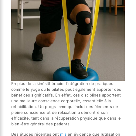
En plus de la kinésithérapie, l’intégration de pratiques
comme le yoga ou le pilates peut également apporter des
bénéfices significatifs, En effet, ces disciplines apportent
une meilleure conscience corporelle, essentielle à la
réhabilitation. Un programme qui inclut des éléments de
pleine conscience et de relaxation a démontré son
efficacité, tant dans la récupération physique que dans le
bien-être général des patients.
Des études récentes ont
mis
en évidence que l’utilisation