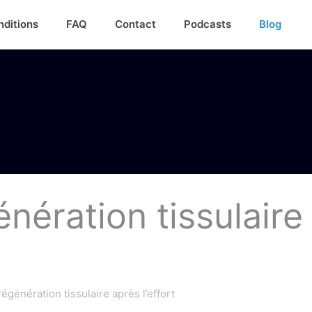
nditions
FAQ
Contact
Podcasts
Blog
nération tissulaire
égénération tissulaire après l’effort