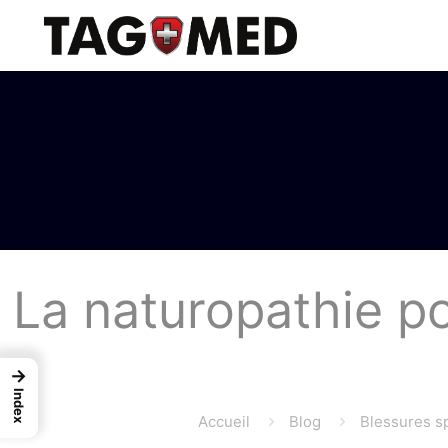
La naturopathie po
→
Index
Accueil
Blog
Blessures sp