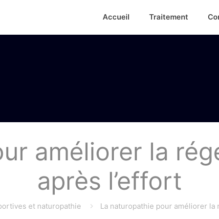
Accueil
Traitement
Co
ur améliorer la régé
après l’effort
ortives et naturopathie
La naturopathie pour améliorer la r