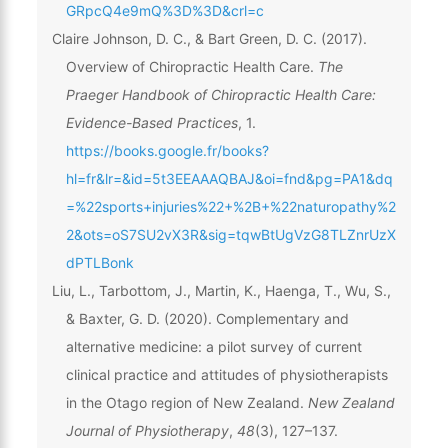
GRpcQ4e9mQ%3D%3D&crl=c
Claire Johnson, D. C., & Bart Green, D. C. (2017).
Overview of Chiropractic Health Care.
The
Praeger Handbook of Chiropractic Health Care:
Evidence-Based Practices
, 1.
https://books.google.fr/books?
hl=fr&lr=&id=5t3EEAAAQBAJ&oi=fnd&pg=PA1&dq
=%22sports+injuries%22+%2B+%22naturopathy%2
2&ots=oS7SU2vX3R&sig=tqwBtUgVzG8TLZnrUzX
dPTLBonk
Liu, L., Tarbottom, J., Martin, K., Haenga, T., Wu, S.,
& Baxter, G. D. (2020). Complementary and
alternative medicine: a pilot survey of current
clinical practice and attitudes of physiotherapists
in the Otago region of New Zealand.
New Zealand
Journal of Physiotherapy
,
48
(3), 127–137.