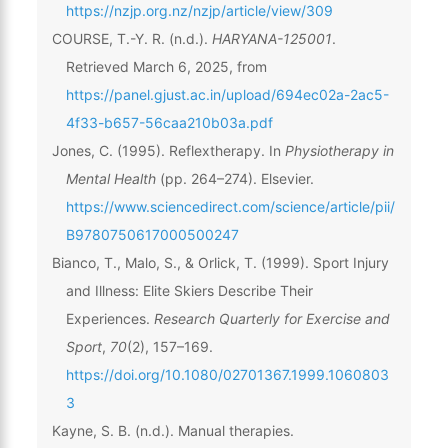
https://nzjp.org.nz/nzjp/article/view/309
COURSE, T.-Y. R. (n.d.).
HARYANA-125001
.
Retrieved March 6, 2025, from
https://panel.gjust.ac.in/upload/694ec02a-2ac5-
4f33-b657-56caa210b03a.pdf
Jones, C. (1995). Reflextherapy. In
Physiotherapy in
Mental Health
(pp. 264–274). Elsevier.
https://www.sciencedirect.com/science/article/pii/
B9780750617000500247
Bianco, T., Malo, S., & Orlick, T. (1999). Sport Injury
and Illness: Elite Skiers Describe Their
Experiences.
Research Quarterly for Exercise and
Sport
,
70
(2), 157–169.
https://doi.org/10.1080/02701367.1999.1060803
3
Kayne, S. B. (n.d.). Manual therapies.