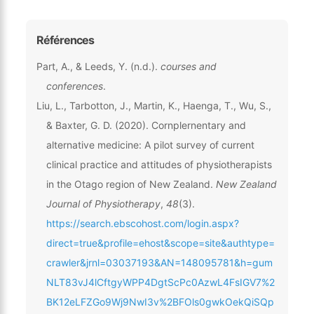
Références
Part, A., & Leeds, Y. (n.d.).
courses and
conferences
.
Liu, L., Tarbotton, J., Martin, K., Haenga, T., Wu, S.,
& Baxter, G. D. (2020). Cornplernentary and
alternative medicine: A pilot survey of current
clinical practice and attitudes of physiotherapists
in the Otago region of New Zealand.
New Zealand
Journal of Physiotherapy
,
48
(3).
https://search.ebscohost.com/login.aspx?
direct=true&profile=ehost&scope=site&authtype=
crawler&jrnl=03037193&AN=148095781&h=gum
NLT83vJ4lCftgyWPP4DgtScPc0AzwL4FsIGV7%2
BK12eLFZGo9Wj9NwI3v%2BFOls0gwkOekQiSQp