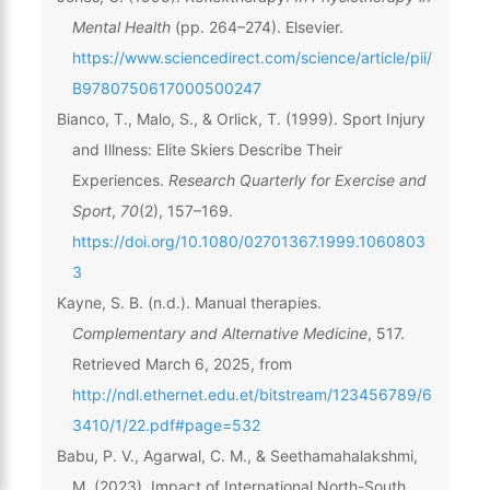
Mental Health
(pp. 264–274). Elsevier.
https://www.sciencedirect.com/science/article/pii/
B9780750617000500247
Bianco, T., Malo, S., & Orlick, T. (1999). Sport Injury
and Illness: Elite Skiers Describe Their
Experiences.
Research Quarterly for Exercise and
Sport
,
70
(2), 157–169.
https://doi.org/10.1080/02701367.1999.1060803
3
Kayne, S. B. (n.d.). Manual therapies.
Complementary and Alternative Medicine
, 517.
Retrieved March 6, 2025, from
http://ndl.ethernet.edu.et/bitstream/123456789/6
3410/1/22.pdf#page=532
Babu, P. V., Agarwal, C. M., & Seethamahalakshmi,
M. (2023). Impact of International North-South