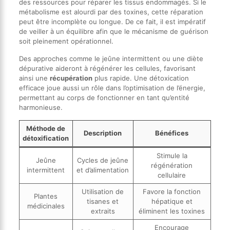
des ressources pour réparer les tissus endommagés. Si le
métabolisme est alourdi par des toxines, cette réparation
peut être incomplète ou longue. De ce fait, il est impératif
de veiller à un équilibre afin que le mécanisme de guérison
soit pleinement opérationnel.
Des approches comme le jeûne intermittent ou une diète
dépurative aideront à régénérer les cellules, favorisant
ainsi une
récupération
plus rapide. Une détoxication
efficace joue aussi un rôle dans l’optimisation de l’énergie,
permettant au corps de fonctionner en tant qu’entité
harmonieuse.
Méthode de
Description
Bénéfices
détoxification
Stimule la
Jeûne
Cycles de jeûne
régénération
intermittent
et d’alimentation
cellulaire
Utilisation de
Favore la fonction
Plantes
tisanes et
hépatique et
médicinales
extraits
éliminent les toxines
Encourage