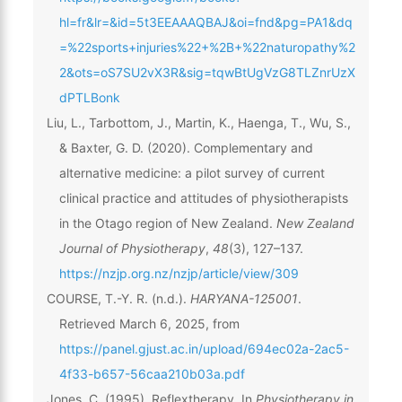
hl=fr&lr=&id=5t3EEAAAQBAJ&oi=fnd&pg=PA1&dq
=%22sports+injuries%22+%2B+%22naturopathy%2
2&ots=oS7SU2vX3R&sig=tqwBtUgVzG8TLZnrUzX
dPTLBonk
Liu, L., Tarbottom, J., Martin, K., Haenga, T., Wu, S.,
& Baxter, G. D. (2020). Complementary and
alternative medicine: a pilot survey of current
clinical practice and attitudes of physiotherapists
in the Otago region of New Zealand.
New Zealand
Journal of Physiotherapy
,
48
(3), 127–137.
https://nzjp.org.nz/nzjp/article/view/309
COURSE, T.-Y. R. (n.d.).
HARYANA-125001
.
Retrieved March 6, 2025, from
https://panel.gjust.ac.in/upload/694ec02a-2ac5-
4f33-b657-56caa210b03a.pdf
Jones, C. (1995). Reflextherapy. In
Physiotherapy in