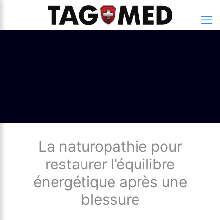
La naturopathie pour
restaurer l’équilibre
énergétique après une
blessure