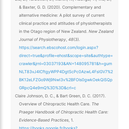
& Baxter, G. D. (2020). Cornplernentary and
alternative medicine: A pilot survey of current
clinical practice and attitudes of physiotherapists
in the Otago region of New Zealand.
New Zealand
Journal of Physiotherapy
,
48
(3).
https://search.ebscohost.com/login.aspx?
direct=true&profile=ehost&scope=site&authtype=
crawler&jrnl=03037193&AN=148095781&h=gum
NLT83vJ4lCftgyWPP4DgtScPc0AzwL4FsIGV7%2
BK12eLFZGo9Wj9NwI3v%2BFOls0gwkOekQiSQp
GRpcQ4e9mQ%3D%3D&crl=c
Claire Johnson, D. C., & Bart Green, D. C. (2017).
Overview of Chiropractic Health Care.
The
Praeger Handbook of Chiropractic Health Care:
Evidence-Based Practices
, 1.
https://books.google.fr/books?