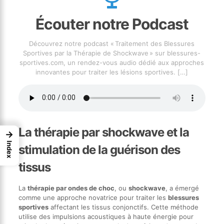
Écouter notre Podcast
Découvrez notre podcast « Traitement des Blessures
Sportives par la Thérapie de Shockwave » sur blessures-
sportives.com, un rendez-vous audio dédié aux approches
innovantes pour traiter les lésions sportives.
[…]
La thérapie par shockwave et la
→
Index
stimulation de la guérison des
tissus
La
thérapie par ondes de choc
, ou
shockwave
, a émergé
comme une approche novatrice pour traiter les
blessures
sportives
affectant les tissus conjonctifs. Cette méthode
utilise des impulsions acoustiques à haute énergie pour