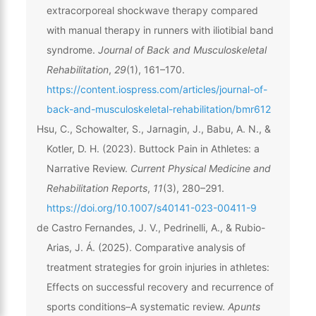
extracorporeal shockwave therapy compared
with manual therapy in runners with iliotibial band
syndrome.
Journal of Back and Musculoskeletal
Rehabilitation
,
29
(1), 161–170.
https://content.iospress.com/articles/journal-of-
back-and-musculoskeletal-rehabilitation/bmr612
Hsu, C., Schowalter, S., Jarnagin, J., Babu, A. N., &
Kotler, D. H. (2023). Buttock Pain in Athletes: a
Narrative Review.
Current Physical Medicine and
Rehabilitation Reports
,
11
(3), 280–291.
https://doi.org/10.1007/s40141-023-00411-9
de Castro Fernandes, J. V., Pedrinelli, A., & Rubio-
Arias, J. Á. (2025). Comparative analysis of
treatment strategies for groin injuries in athletes:
Effects on successful recovery and recurrence of
sports conditions–A systematic review.
Apunts