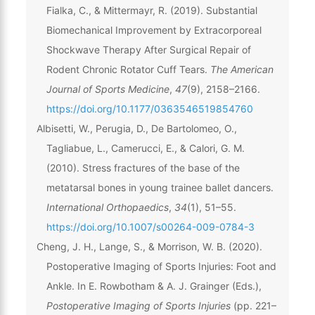
Fialka, C., & Mittermayr, R. (2019). Substantial
Biomechanical Improvement by Extracorporeal
Shockwave Therapy After Surgical Repair of
Rodent Chronic Rotator Cuff Tears.
The American
Journal of Sports Medicine
,
47
(9), 2158–2166.
https://doi.org/10.1177/0363546519854760
Albisetti, W., Perugia, D., De Bartolomeo, O.,
Tagliabue, L., Camerucci, E., & Calori, G. M.
(2010). Stress fractures of the base of the
metatarsal bones in young trainee ballet dancers.
International Orthopaedics
,
34
(1), 51–55.
https://doi.org/10.1007/s00264-009-0784-3
Cheng, J. H., Lange, S., & Morrison, W. B. (2020).
Postoperative Imaging of Sports Injuries: Foot and
Ankle. In E. Rowbotham & A. J. Grainger (Eds.),
Postoperative Imaging of Sports Injuries
(pp. 221–