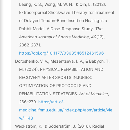
Leung, K. S., Wong, M. W. N., & Qin, L. (2012).
Extracorporeal Shockwave Therapy for Treatment
of Delayed Tendon-Bone Insertion Healing in a
Rabbit Model: A Dose-Response Study.
The
American Journal of Sports Medicine
,
40
(12),
2862–2871.
https://doi.org/10.1177/0363546512461596
Doroshenko, V. V., Mezentseva, I. V., & Babych, T.
M. (2024). PHYSICAL REHABILITATION AND
RECOVERY AFTER SPORTS INJURIES:
OPTIMIZATION OF PROTOCOLS AND
REHABILITATION STRATEGIES.
Art of Medicine
,
266–270.
https://art-of-
medicine.ifnmu.edu.ua/index.php/aom/article/vie
w/1143
Weckström, K., & Söderström, J. (2016). Radial