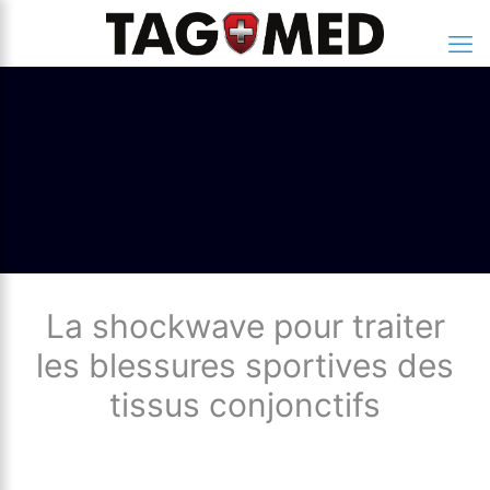
La shockwave pour traiter
les blessures sportives des
tissus conjonctifs