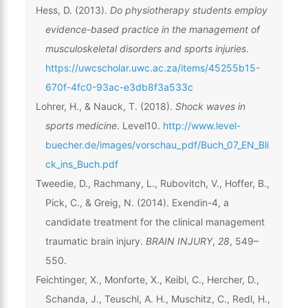
Hess, D. (2013).
Do physiotherapy students employ
evidence-based practice in the management of
musculoskeletal disorders and sports injuries
.
https://uwcscholar.uwc.ac.za/items/45255b15-
670f-4fc0-93ac-e3db8f3a533c
Lohrer, H., & Nauck, T. (2018).
Shock waves in
sports medicine
. Level10.
http://www.level-
buecher.de/images/vorschau_pdf/Buch_07_EN_Bli
ck_ins_Buch.pdf
Tweedie, D., Rachmany, L., Rubovitch, V., Hoffer, B.,
Pick, C., & Greig, N. (2014). Exendin-4, a
candidate treatment for the clinical management
traumatic brain injury.
BRAIN INJURY
,
28
, 549–
550.
Feichtinger, X., Monforte, X., Keibl, C., Hercher, D.,
Schanda, J., Teuschl, A. H., Muschitz, C., Redl, H.,