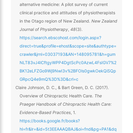
alternative medicine: A pilot survey of current
clinical practice and attitudes of physiotherapists
in the Otago region of New Zealand.
New Zealand
Journal of Physiotherapy
,
48
(3).
https://search.ebscohost.com/login.aspx?
direct=true&profile=ehost&scope=site&authtype=
crawler&jrnl=03037193&AN=148095781&h=gum
NLT83vJ4lCftgyWPP4DgtScPc0AzwL4FsIGV7%2
BK12eLFZGo9Wj9NwI3v%2BFOls0gwkOekQiSQp
GRpcQ4e9mQ%3D%3D&crl=c
Claire Johnson, D. C., & Bart Green, D. C. (2017).
Overview of Chiropractic Health Care.
The
Praeger Handbook of Chiropractic Health Care:
Evidence-Based Practices
, 1.
https://books.google.fr/books?
hl=fr&lr=&id=5t3EEAAAQBAJ&oi=fnd&pg=PA1&dq