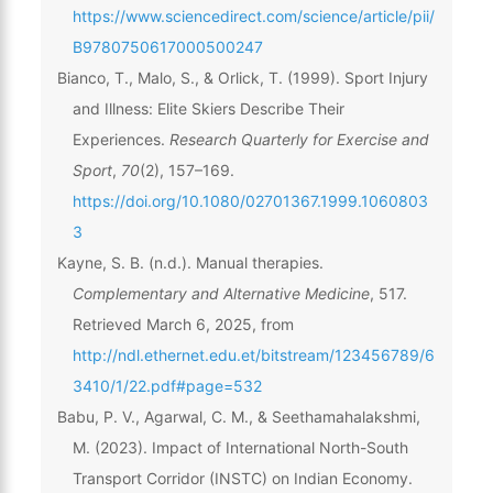
https://www.sciencedirect.com/science/article/pii/
B9780750617000500247
Bianco, T., Malo, S., & Orlick, T. (1999). Sport Injury
and Illness: Elite Skiers Describe Their
Experiences.
Research Quarterly for Exercise and
Sport
,
70
(2), 157–169.
https://doi.org/10.1080/02701367.1999.1060803
3
Kayne, S. B. (n.d.). Manual therapies.
Complementary and Alternative Medicine
, 517.
Retrieved March 6, 2025, from
http://ndl.ethernet.edu.et/bitstream/123456789/6
3410/1/22.pdf#page=532
Babu, P. V., Agarwal, C. M., & Seethamahalakshmi,
M. (2023). Impact of International North-South
Transport Corridor (INSTC) on Indian Economy.