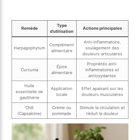
Type
Remède
Actions principales
d’utilisation
Anti-inflammatoire,
Complément
Harpagophytum
soulagement des
alimentaire
douleurs articulaires
Propriétés anti-
Épice
Curcuma
inflammatoires et
alimentaire
antioxydantes
Huile
Application
Effet apaisant sur les
essentielle de
locale
douleurs musculaires
gaulthérie
Chili
Crème ou
Stimule la circulation et
(Capsaïcine)
pommade
réduit la douleur