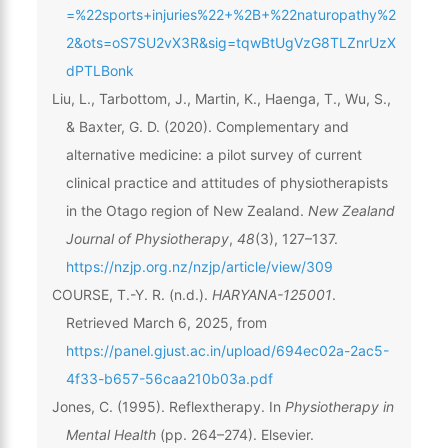
=%22sports+injuries%22+%2B+%22naturopathy%2
2&ots=oS7SU2vX3R&sig=tqwBtUgVzG8TLZnrUzX
dPTLBonk
Liu, L., Tarbottom, J., Martin, K., Haenga, T., Wu, S.,
& Baxter, G. D. (2020). Complementary and
alternative medicine: a pilot survey of current
clinical practice and attitudes of physiotherapists
in the Otago region of New Zealand.
New Zealand
Journal of Physiotherapy
,
48
(3), 127–137.
https://nzjp.org.nz/nzjp/article/view/309
COURSE, T.-Y. R. (n.d.).
HARYANA-125001
.
Retrieved March 6, 2025, from
https://panel.gjust.ac.in/upload/694ec02a-2ac5-
4f33-b657-56caa210b03a.pdf
Jones, C. (1995). Reflextherapy. In
Physiotherapy in
Mental Health
(pp. 264–274). Elsevier.