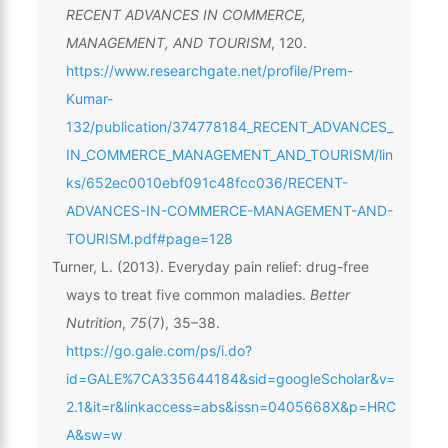
RECENT ADVANCES IN COMMERCE,
MANAGEMENT, AND TOURISM
, 120.
https://www.researchgate.net/profile/Prem-
Kumar-
132/publication/374778184_RECENT_ADVANCES_
IN_COMMERCE_MANAGEMENT_AND_TOURISM/lin
ks/652ec0010ebf091c48fcc036/RECENT-
ADVANCES-IN-COMMERCE-MANAGEMENT-AND-
TOURISM.pdf#page=128
Turner, L. (2013). Everyday pain relief: drug-free
ways to treat five common maladies.
Better
Nutrition
,
75
(7), 35–38.
https://go.gale.com/ps/i.do?
id=GALE%7CA335644184&sid=googleScholar&v=
2.1&it=r&linkaccess=abs&issn=0405668X&p=HRC
A&sw=w