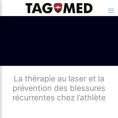
La thérapie au laser et la
prévention des blessures
récurrentes chez l’athlète