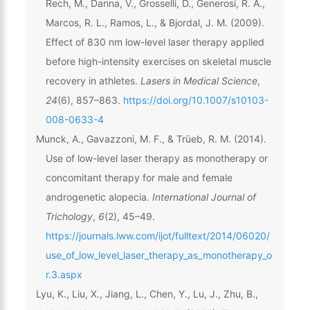
Rech, M., Danna, V., Grosselli, D., Generosi, R. A.,
Marcos, R. L., Ramos, L., & Bjordal, J. M. (2009).
Effect of 830 nm low-level laser therapy applied
before high-intensity exercises on skeletal muscle
recovery in athletes.
Lasers in Medical Science
,
24
(6), 857–863.
https://doi.org/10.1007/s10103-
008-0633-4
Munck, A., Gavazzoni, M. F., & Trüeb, R. M. (2014).
Use of low-level laser therapy as monotherapy or
concomitant therapy for male and female
androgenetic alopecia.
International Journal of
Trichology
,
6
(2), 45–49.
https://journals.lww.com/ijot/fulltext/2014/06020/
use_of_low_level_laser_therapy_as_monotherapy_o
r.3.aspx
Lyu, K., Liu, X., Jiang, L., Chen, Y., Lu, J., Zhu, B.,