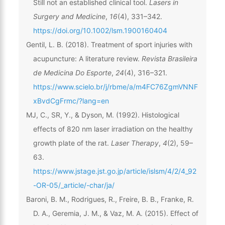
Still not an established clinical tool.
Lasers in
Surgery and Medicine
,
16
(4), 331–342.
https://doi.org/10.1002/lsm.1900160404
Gentil, L. B. (2018). Treatment of sport injuries with
acupuncture: A literature review.
Revista Brasileira
de Medicina Do Esporte
,
24
(4), 316–321.
https://www.scielo.br/j/rbme/a/m4FC76ZgmVNNF
xBvdCgFrmc/?lang=en
MJ, C., SR, Y., & Dyson, M. (1992). Histological
effects of 820 nm laser irradiation on the healthy
growth plate of the rat.
Laser Therapy
,
4
(2), 59–
63.
https://www.jstage.jst.go.jp/article/islsm/4/2/4_92
-OR-05/_article/-char/ja/
Baroni, B. M., Rodrigues, R., Freire, B. B., Franke, R.
D. A., Geremia, J. M., & Vaz, M. A. (2015). Effect of