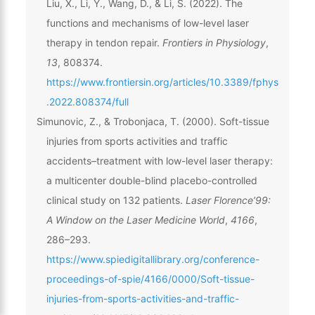
Liu, X., Li, Y., Wang, D., & Li, S. (2022). The
functions and mechanisms of low-level laser
therapy in tendon repair.
Frontiers in Physiology
,
13
, 808374.
https://www.frontiersin.org/articles/10.3389/fphys
.2022.808374/full
Simunovic, Z., & Trobonjaca, T. (2000). Soft-tissue
injuries from sports activities and traffic
accidents–treatment with low-level laser therapy:
a multicenter double-blind placebo-controlled
clinical study on 132 patients.
Laser Florence’99:
A Window on the Laser Medicine World
,
4166
,
286–293.
https://www.spiedigitallibrary.org/conference-
proceedings-of-spie/4166/0000/Soft-tissue-
injuries-from-sports-activities-and-traffic-