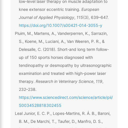
low-level laser therapy on muscle adaptation to
knee extensor eccentric training.
European
Journal of Applied Physiology
,
115
(3), 639–647.
https://doi.org/10.1007/s00421-014-3055-y
Pluim, M., Martens, A., Vanderperren, K., Sarrazin,
S., Koene, M., Luciani, A., Van Weeren, P. R., &
Delesalle, C. (2018). Short-and long term follow-
up of 150 sports horses diagnosed with
tendinopathy or desmopathy by ultrasonographic
examination and treated with high-power laser
therapy.
Research in Veterinary Science
,
119
,
232–238.
https://www.sciencedirect.com/science/article/pii/
S0034528818302455
Leal Junior, E. C. P., Lopes-Martins, R. Á. B., Baroni,
B. M., De Marchi, T., Taufer, D., Manfro, D. S.,