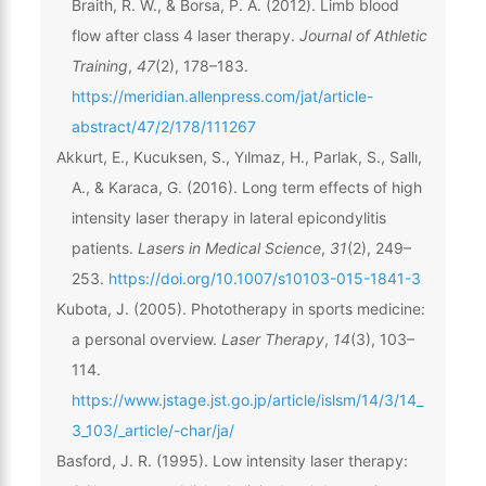
Braith, R. W., & Borsa, P. A. (2012). Limb blood
flow after class 4 laser therapy.
Journal of Athletic
Training
,
47
(2), 178–183.
https://meridian.allenpress.com/jat/article-
abstract/47/2/178/111267
Akkurt, E., Kucuksen, S., Yılmaz, H., Parlak, S., Sallı,
A., & Karaca, G. (2016). Long term effects of high
intensity laser therapy in lateral epicondylitis
patients.
Lasers in Medical Science
,
31
(2), 249–
253.
https://doi.org/10.1007/s10103-015-1841-3
Kubota, J. (2005). Phototherapy in sports medicine:
a personal overview.
Laser Therapy
,
14
(3), 103–
114.
https://www.jstage.jst.go.jp/article/islsm/14/3/14_
3_103/_article/-char/ja/
Basford, J. R. (1995). Low intensity laser therapy: