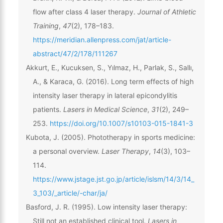
flow after class 4 laser therapy.
Journal of Athletic
Training
,
47
(2), 178–183.
https://meridian.allenpress.com/jat/article-
abstract/47/2/178/111267
Akkurt, E., Kucuksen, S., Yılmaz, H., Parlak, S., Sallı,
A., & Karaca, G. (2016). Long term effects of high
intensity laser therapy in lateral epicondylitis
patients.
Lasers in Medical Science
,
31
(2), 249–
253.
https://doi.org/10.1007/s10103-015-1841-3
Kubota, J. (2005). Phototherapy in sports medicine:
a personal overview.
Laser Therapy
,
14
(3), 103–
114.
https://www.jstage.jst.go.jp/article/islsm/14/3/14_
3_103/_article/-char/ja/
Basford, J. R. (1995). Low intensity laser therapy:
Still not an established clinical tool.
Lasers in