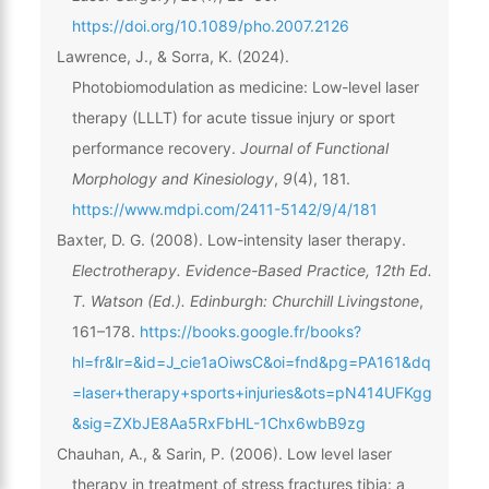
https://doi.org/10.1089/pho.2007.2126
Lawrence, J., & Sorra, K. (2024).
Photobiomodulation as medicine: Low-level laser
therapy (LLLT) for acute tissue injury or sport
performance recovery.
Journal of Functional
Morphology and Kinesiology
,
9
(4), 181.
https://www.mdpi.com/2411-5142/9/4/181
Baxter, D. G. (2008). Low-intensity laser therapy.
Electrotherapy. Evidence-Based Practice, 12th Ed.
T. Watson (Ed.). Edinburgh: Churchill Livingstone
,
161–178.
https://books.google.fr/books?
hl=fr&lr=&id=J_cie1aOiwsC&oi=fnd&pg=PA161&dq
=laser+therapy+sports+injuries&ots=pN414UFKgg
&sig=ZXbJE8Aa5RxFbHL-1Chx6wbB9zg
Chauhan, A., & Sarin, P. (2006). Low level laser
therapy in treatment of stress fractures tibia: a