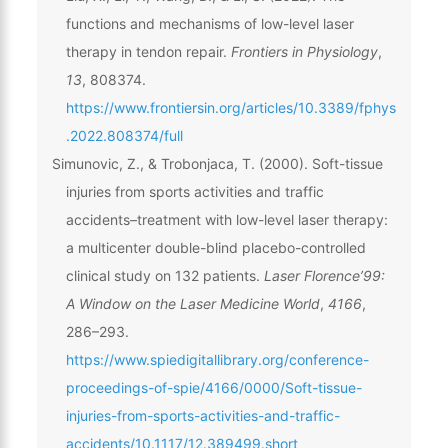
functions and mechanisms of low-level laser
therapy in tendon repair.
Frontiers in Physiology
,
13
, 808374.
https://www.frontiersin.org/articles/10.3389/fphys
.2022.808374/full
Simunovic, Z., & Trobonjaca, T. (2000). Soft-tissue
injuries from sports activities and traffic
accidents–treatment with low-level laser therapy:
a multicenter double-blind placebo-controlled
clinical study on 132 patients.
Laser Florence’99:
A Window on the Laser Medicine World
,
4166
,
286–293.
https://www.spiedigitallibrary.org/conference-
proceedings-of-spie/4166/0000/Soft-tissue-
injuries-from-sports-activities-and-traffic-
accidents/10.1117/12.389499.short