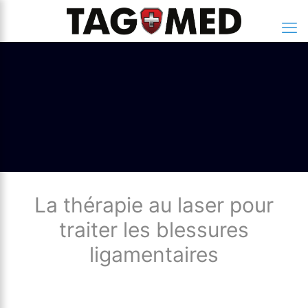
La thérapie au laser pour
traiter les blessures
ligamentaires