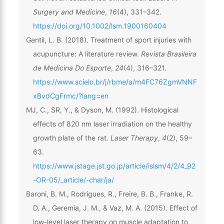
Surgery and Medicine
,
16
(4), 331–342.
https://doi.org/10.1002/lsm.1900160404
Gentil, L. B. (2018). Treatment of sport injuries with
acupuncture: A literature review.
Revista Brasileira
de Medicina Do Esporte
,
24
(4), 316–321.
https://www.scielo.br/j/rbme/a/m4FC76ZgmVNNF
xBvdCgFrmc/?lang=en
MJ, C., SR, Y., & Dyson, M. (1992). Histological
effects of 820 nm laser irradiation on the healthy
growth plate of the rat.
Laser Therapy
,
4
(2), 59–
63.
https://www.jstage.jst.go.jp/article/islsm/4/2/4_92
-OR-05/_article/-char/ja/
Baroni, B. M., Rodrigues, R., Freire, B. B., Franke, R.
D. A., Geremia, J. M., & Vaz, M. A. (2015). Effect of
low-level laser therapy on muscle adaptation to