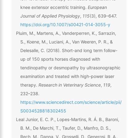
knee extensor eccentric training.
European
Journal of Applied Physiology
,
115
(3), 639–647.
https://doi.org/10.1007/s00421-014-3055-y
Pluim, M., Martens, A., Vanderperren, K., Sarrazin,
S., Koene, M., Luciani, A., Van Weeren, P. R., &
Delesalle, C. (2018). Short-and long term follow-
up of 150 sports horses diagnosed with
tendinopathy or desmopathy by ultrasonographic
examination and treated with high-power laser
therapy.
Research in Veterinary Science
,
119
,
232–238.
https://www.sciencedirect.com/science/article/pii/
S0034528818302455
Leal Junior, E. C. P., Lopes-Martins, R. Á. B., Baroni,
B. M., De Marchi, T., Taufer, D., Manfro, D. S.,
Rech, M., Danna, V., Grosselli, D., Generosi, R. A.,