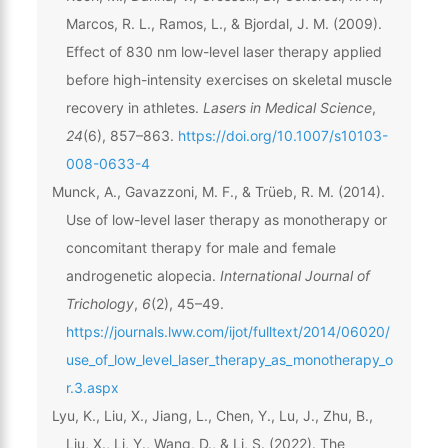
Marcos, R. L., Ramos, L., & Bjordal, J. M. (2009).
Effect of 830 nm low-level laser therapy applied
before high-intensity exercises on skeletal muscle
recovery in athletes.
Lasers in Medical Science
,
24
(6), 857–863.
https://doi.org/10.1007/s10103-
008-0633-4
Munck, A., Gavazzoni, M. F., & Trüeb, R. M. (2014).
Use of low-level laser therapy as monotherapy or
concomitant therapy for male and female
androgenetic alopecia.
International Journal of
Trichology
,
6
(2), 45–49.
https://journals.lww.com/ijot/fulltext/2014/06020/
use_of_low_level_laser_therapy_as_monotherapy_o
r.3.aspx
Lyu, K., Liu, X., Jiang, L., Chen, Y., Lu, J., Zhu, B.,
Liu, X., Li, Y., Wang, D., & Li, S. (2022). The