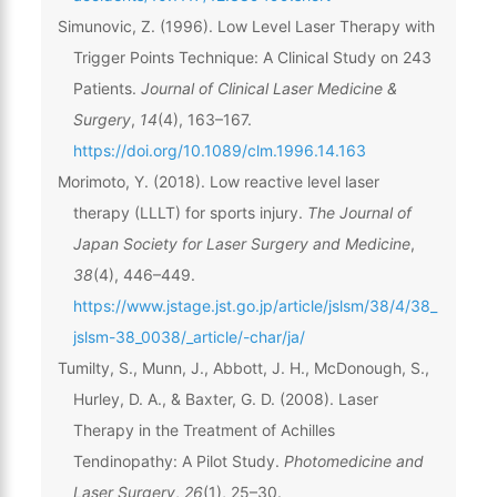
Simunovic, Z. (1996). Low Level Laser Therapy with
Trigger Points Technique: A Clinical Study on 243
Patients.
Journal of Clinical Laser Medicine &
Surgery
,
14
(4), 163–167.
https://doi.org/10.1089/clm.1996.14.163
Morimoto, Y. (2018). Low reactive level laser
therapy (LLLT) for sports injury.
The Journal of
Japan Society for Laser Surgery and Medicine
,
38
(4), 446–449.
https://www.jstage.jst.go.jp/article/jslsm/38/4/38_
jslsm-38_0038/_article/-char/ja/
Tumilty, S., Munn, J., Abbott, J. H., McDonough, S.,
Hurley, D. A., & Baxter, G. D. (2008). Laser
Therapy in the Treatment of Achilles
Tendinopathy: A Pilot Study.
Photomedicine and
Laser Surgery
,
26
(1), 25–30.