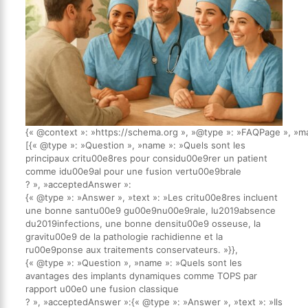
{« @context »: »https://schema.org », »@type »: »FAQPage », »ma
[{« @type »: »Question », »name »: »Quels sont les
principaux critu00e8res pour considu00e9rer un patient
comme idu00e9al pour une fusion vertu00e9brale
? », »acceptedAnswer »:
{« @type »: »Answer », »text »: »Les critu00e8res incluent
une bonne santu00e9 gu00e9nu00e9rale, lu2019absence
du2019infections, une bonne densitu00e9 osseuse, la
gravitu00e9 de la pathologie rachidienne et la
ru00e9ponse aux traitements conservateurs. »}},
{« @type »: »Question », »name »: »Quels sont les
avantages des implants dynamiques comme TOPS par
rapport u00e0 une fusion classique
? », »acceptedAnswer »:{« @type »: »Answer », »text »: »Ils