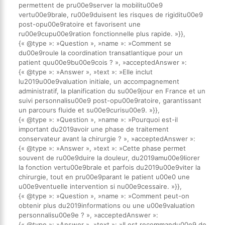
permettent de pru00e9server la mobilitu00e9
vertu00e9brale, ru00e9duisent les risques de rigiditu00e9
post-opu00e9ratoire et favorisent une
ru00e9cupu00e9ration fonctionnelle plus rapide. »}},
{« @type »: »Question », »name »: »Comment se
du00e9roule la coordination transatlantique pour un
patient quu00e9bu00e9cois ? », »acceptedAnswer »:
{« @type »: »Answer », »text »: »Elle inclut
lu2019u00e9valuation initiale, un accompagnement
administratif, la planification du su00e9jour en France et un
suivi personnalisu00e9 post-opu00e9ratoire, garantissant
un parcours fluide et su00e9curisu00e9. »}},
{« @type »: »Question », »name »: »Pourquoi est-il
important du2019avoir une phase de traitement
conservateur avant la chirurgie ? », »acceptedAnswer »:
{« @type »: »Answer », »text »: »Cette phase permet
souvent de ru00e9duire la douleur, du2019amu00e9liorer
la fonction vertu00e9brale et parfois du2019u00e9viter la
chirurgie, tout en pru00e9parant le patient u00e0 une
u00e9ventuelle intervention si nu00e9cessaire. »}},
{« @type »: »Question », »name »: »Comment peut-on
obtenir plus du2019informations ou une u00e9valuation
personnalisu00e9e ? », »acceptedAnswer »:
{« @type »: »Answer », »text »: »Il est recommandu00e9 de