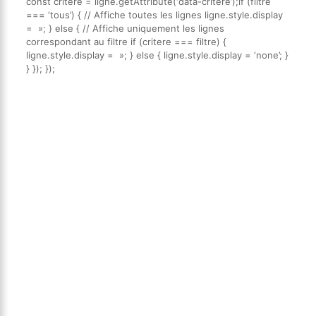
const critere = ligne.getAttribute(‘data-critere’);if (filtre
=== ‘tous’) { // Affiche toutes les lignes ligne.style.display
= »; } else { // Affiche uniquement les lignes
correspondant au filtre if (critere === filtre) {
ligne.style.display = »; } else { ligne.style.display = ‘none’; }
} }); });