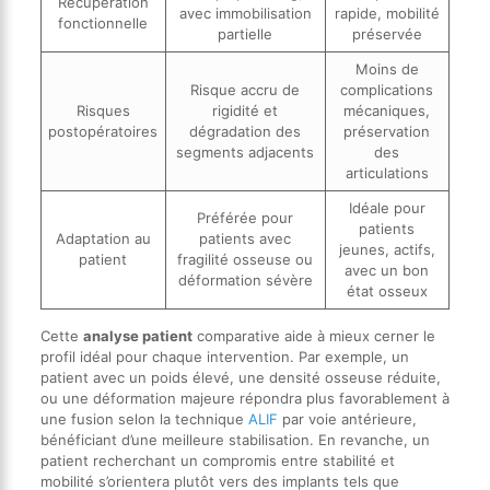
Récupération
avec immobilisation
rapide, mobilité
fonctionnelle
partielle
préservée
Moins de
Risque accru de
complications
Risques
rigidité et
mécaniques,
postopératoires
dégradation des
préservation
segments adjacents
des
articulations
Idéale pour
Préférée pour
patients
Adaptation au
patients avec
jeunes, actifs,
patient
fragilité osseuse ou
avec un bon
déformation sévère
état osseux
Cette
analyse patient
comparative aide à mieux cerner le
profil idéal pour chaque intervention. Par exemple, un
patient avec un poids élevé, une densité osseuse réduite,
ou une déformation majeure répondra plus favorablement à
une fusion selon la technique
ALIF
par voie antérieure,
bénéficiant d’une meilleure stabilisation. En revanche, un
patient recherchant un compromis entre stabilité et
mobilité s’orientera plutôt vers des implants tels que