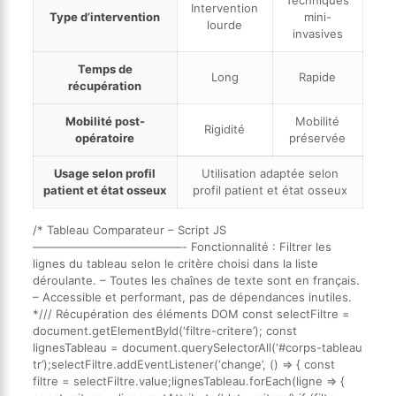
Techniques
Intervention
Type d’intervention
mini-
lourde
invasives
Temps de
Long
Rapide
récupération
Mobilité post-
Mobilité
Rigidité
opératoire
préservée
Usage selon profil
Utilisation adaptée selon
patient et état osseux
profil patient et état osseux
/* Tableau Comparateur – Script JS
—————————————- Fonctionnalité : Filtrer les
lignes du tableau selon le critère choisi dans la liste
déroulante. – Toutes les chaînes de texte sont en français.
– Accessible et performant, pas de dépendances inutiles.
*/// Récupération des éléments DOM const selectFiltre =
document.getElementById(‘filtre-critere’); const
lignesTableau = document.querySelectorAll(‘#corps-tableau
tr’);selectFiltre.addEventListener(‘change’, () => { const
filtre = selectFiltre.value;lignesTableau.forEach(ligne => {