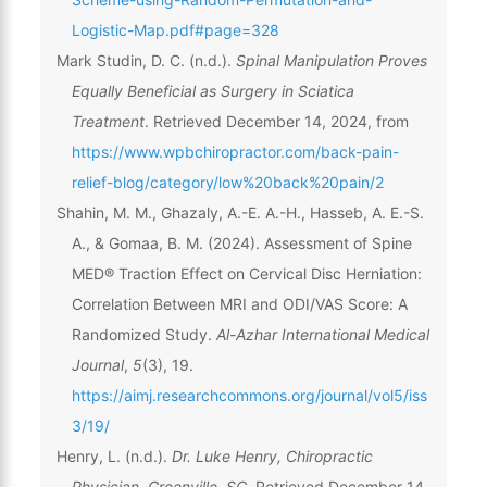
Logistic-Map.pdf#page=328
Mark Studin, D. C. (n.d.).
Spinal Manipulation Proves
Equally Beneficial as Surgery in Sciatica
Treatment
. Retrieved December 14, 2024, from
https://www.wpbchiropractor.com/back-pain-
relief-blog/category/low%20back%20pain/2
Shahin, M. M., Ghazaly, A.-E. A.-H., Hasseb, A. E.-S.
A., & Gomaa, B. M. (2024). Assessment of Spine
MED® Traction Effect on Cervical Disc Herniation:
Correlation Between MRI and ODI/VAS Score: A
Randomized Study.
Al-Azhar International Medical
Journal
,
5
(3), 19.
https://aimj.researchcommons.org/journal/vol5/iss
3/19/
Henry, L. (n.d.).
Dr. Luke Henry, Chiropractic
Physician, Greenville, SC
. Retrieved December 14,