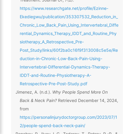
https://www.researchgate.net/profile/Ezinne-
Ekediegwu/publication/353307532_Reduction_in_
Chronic_Low_Back_Pain_Using_Intervertebral_Diffe
rential_Dynamics_Therapy_IDDT_and_Routine_Phy
siotherapy_A_Retrospective_Pre-
Post_Study/links/60f2ba0c16f9f313008c5e5e/Re
duction-in-Chronic-Low-Back-Pain-Using-
Intervertebral-Differential-Dynamics-Therapy-
IDDT-and-Routine-Physiotherapy-A-
Retrospective-Pre-Post-Study.pdf
Jimenez, A. (n.d.).
Why People Spend More On
Back & Neck Pain?
Retrieved December 14, 2024,
from
https://personalinjurydoctorgroup.com/2023/07/1
2/people-spend-back-neck-pain/
Penchev, P., Ilyov, I. G., Todorov, T., Petrov, P.-P., &