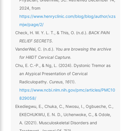
2024, from
https://www.henryclinic.com/blog/blog/author/xzs
mjw/page/2/
Check, H. W. Y. L. T., & This, O. (n.d.).
BACK PAIN
RELIEF SECRETS
.
VanderWal, C. (n.d.).
You are browsing the archive
for HillDT Cervical Capture.
Chu, E. C.-P., & Ng, L. (2024). Dystonic Tremor as
an Atypical Presentation of Cervical
Radiculopathy.
Cureus
,
16
(1).
https://www.ncbi.nlm.nih.gov/pmc/articles/PMC10
829058/
Ekediegwu, E., Chuka, C., Nwosu, I., Ogbueche, C.,
EKECHUKWU, E. N. D., Uchenwoke, C., & Odole,
A. (2021). Musculoskeletal Disorders and
Treatment.
Journal Of
,
7
(2).