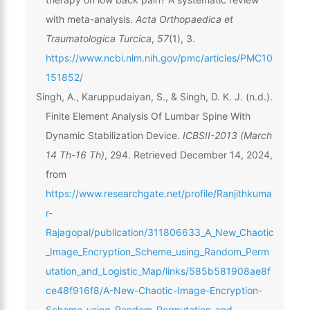
with meta-analysis.
Acta Orthopaedica et
Traumatologica Turcica
,
57
(1), 3.
https://www.ncbi.nlm.nih.gov/pmc/articles/PMC10
151852/
Singh, A., Karuppudaiyan, S., & Singh, D. K. J. (n.d.).
Finite Element Analysis Of Lumbar Spine With
Dynamic Stabilization Device.
ICBSII-2013 (March
14 Th-16 Th)
, 294. Retrieved December 14, 2024,
from
https://www.researchgate.net/profile/Ranjithkuma
r-
Rajagopal/publication/311806633_A_New_Chaotic
_Image_Encryption_Scheme_using_Random_Perm
utation_and_Logistic_Map/links/585b581908ae8f
ce48f916f8/A-New-Chaotic-Image-Encryption-
Scheme-using-Random-Permutation-and-