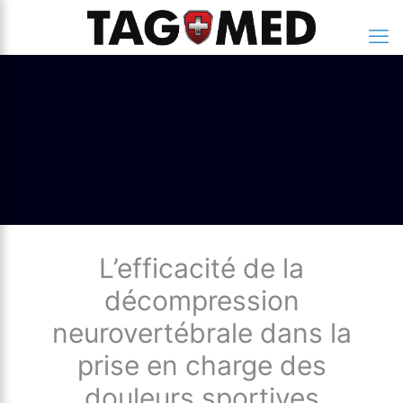
L’efficacité de la
décompression
neurovertébrale dans la
prise en charge des
douleurs sportives