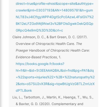
direct=true&profile=ehost&scope=site&authtype=
crawler&jrnl=03037193&AN=148095781&h=gum
NLT83vJ4lCftgyWPP4DgtScPc0AzwL4FsIGV7%2
BK12eLFZGo9Wj9NwI3v%2BFOls0gwkOekQiSQp
GRpcQ4e9mQ%3D%3D&crl=c
Claire Johnson, D. C., & Bart Green, D. C. (2017).
Overview of Chiropractic Health Care.
The
Praeger Handbook of Chiropractic Health Care:
Evidence-Based Practices
, 1.
https://books.google.fr/books?
hl=fr&lr=&id=5t3EEAAAQBAJ&oi=fnd&pg=PA1&dq
=%22sports+injuries%22+%2B+%22naturopathy%2
2&ots=oS7SU2vX3R&sig=tqwBtUgVzG8TLZnrUzX
dPTLBonk
Liu, L., Tarbottom, J., Martin, K., Haenga, T., Wu, S.,
& Baxter, G. D. (2020). Complementary and