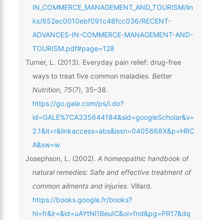
IN_COMMERCE_MANAGEMENT_AND_TOURISM/lin
ks/652ec0010ebf091c48fcc036/RECENT-
ADVANCES-IN-COMMERCE-MANAGEMENT-AND-
TOURISM.pdf#page=128
Turner, L. (2013). Everyday pain relief: drug-free
ways to treat five common maladies.
Better
Nutrition
,
75
(7), 35–38.
https://go.gale.com/ps/i.do?
id=GALE%7CA335644184&sid=googleScholar&v=
2.1&it=r&linkaccess=abs&issn=0405668X&p=HRC
A&sw=w
Josephson, L. (2002).
A homeopathic handbook of
natural remedies: Safe and effective treatment of
common ailments and injuries
. Villard.
https://books.google.fr/books?
hl=fr&lr=&id=uAYtNl1BeuIC&oi=fnd&pg=PR17&dq