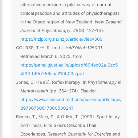
alternative medicine: a pilot survey of current
clinical practice and attitudes of physiotherapists
in the Otago region of New Zealand.
New Zealand
Journal of Physiotherapy
,
48
(3), 127–137.
https://nzjp.org.nz/nzjp/article/view/309
COURSE, T.-Y. R. (n.d.).
HARYANA-125001
.
Retrieved March 6, 2025, from
https://panel.gjust.ac.in/upload/694ec02a-2ac5-
4f33-b657-56caa210b03a.pdf
Jones, C. (1995). Reflextherapy. In
Physiotherapy in
Mental Health
(pp. 264–274). Elsevier.
https://www.sciencedirect.com/science/article/pii/
B9780750617000500247
Bianco, T., Malo, S., & Orlick, T. (1999). Sport Injury
and Illness: Elite Skiers Describe Their
Experiences.
Research Quarterly for Exercise and