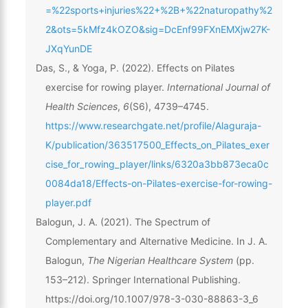
=%22sports+injuries%22+%2B+%22naturopathy%2
2&ots=5kMfz4kOZO&sig=DcEnf99FXnEMXjw27K-
JXqYunDE
Das, S., & Yoga, P. (2022). Effects on Pilates
exercise for rowing player.
International Journal of
Health Sciences
,
6
(S6), 4739–4745.
https://www.researchgate.net/profile/Alaguraja-
K/publication/363517500_Effects_on_Pilates_exer
cise_for_rowing_player/links/6320a3bb873eca0c
0084da18/Effects-on-Pilates-exercise-for-rowing-
player.pdf
Balogun, J. A. (2021). The Spectrum of
Complementary and Alternative Medicine. In J. A.
Balogun,
The Nigerian Healthcare System
(pp.
153–212). Springer International Publishing.
https://doi.org/10.1007/978-3-030-88863-3_6