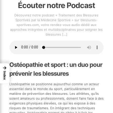
Écouter notre Podcast
Découvrez notre podcast « Traitement des Blessures
Sportives par la Médecine Sportive » sur blessures-
sportives.com, votre rendez-vous audio dédié aux
approches intégrées et multidisciplinaires pour soigner les
blessures
[…]
Ostéopathie et sport : un duo pour
→
prévenir les blessures
Index
L’ostéopathie se positionne aujourd’hui comme un acteur
essentiel dans le monde du sport, particulièrement en
matière de prévention des blessures. Les athlètes, qu’ils
soient amateurs ou professionnels, doivent faire face à des
exigences physiques élevées, ce qui les expose à des
risques de traumatismes. En intégrant des techniques
manuelles, l’ostéopathie permet de cibler à la fois les