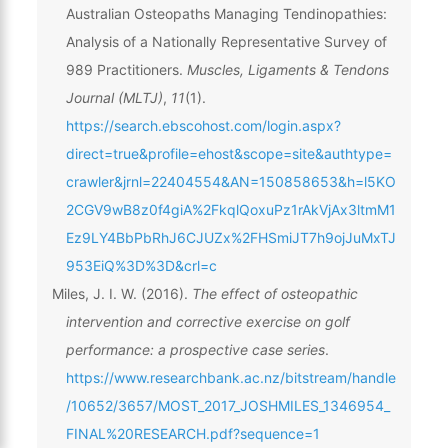
Australian Osteopaths Managing Tendinopathies:
Analysis of a Nationally Representative Survey of
989 Practitioners.
Muscles, Ligaments & Tendons
Journal (MLTJ)
,
11
(1).
https://search.ebscohost.com/login.aspx?
direct=true&profile=ehost&scope=site&authtype=
crawler&jrnl=22404554&AN=150858653&h=l5KO
2CGV9wB8z0f4giA%2FkqlQoxuPz1rAkVjAx3ltmM1
Ez9LY4BbPbRhJ6CJUZx%2FHSmiJT7h9ojJuMxTJ
953EiQ%3D%3D&crl=c
Miles, J. I. W. (2016).
The effect of osteopathic
intervention and corrective exercise on golf
performance: a prospective case series
.
https://www.researchbank.ac.nz/bitstream/handle
/10652/3657/MOST_2017_JOSHMILES_1346954_
FINAL%20RESEARCH.pdf?sequence=1