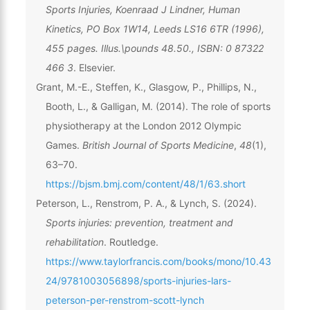
Sports Injuries, Koenraad J Lindner, Human
Kinetics, PO Box 1W14, Leeds LS16 6TR (1996),
455 pages. Illus.\pounds 48.50., ISBN: 0 87322
466 3
. Elsevier.
Grant, M.-E., Steffen, K., Glasgow, P., Phillips, N.,
Booth, L., & Galligan, M. (2014). The role of sports
physiotherapy at the London 2012 Olympic
Games.
British Journal of Sports Medicine
,
48
(1),
63–70.
https://bjsm.bmj.com/content/48/1/63.short
Peterson, L., Renstrom, P. A., & Lynch, S. (2024).
Sports injuries: prevention, treatment and
rehabilitation
. Routledge.
https://www.taylorfrancis.com/books/mono/10.43
24/9781003056898/sports-injuries-lars-
peterson-per-renstrom-scott-lynch