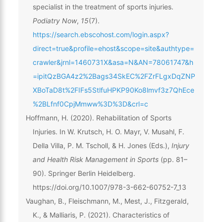
specialist in the treatment of sports injuries.
Podiatry Now
,
15
(7).
https://search.ebscohost.com/login.aspx?
direct=true&profile=ehost&scope=site&authtype=
crawler&jrnl=1460731X&asa=N&AN=78061747&h
=ipitQzBGA4z2%2Bags34SkEC%2FZrFLgxDqZNP
XBoTaD8t%2FIFs5StlfuHPKP90Ko8lmvf3z7QhEce
%2BLfnf0CpjMmww%3D%3D&crl=c
Hoffmann, H. (2020). Rehabilitation of Sports
Injuries. In W. Krutsch, H. O. Mayr, V. Musahl, F.
Della Villa, P. M. Tscholl, & H. Jones (Eds.),
Injury
and Health Risk Management in Sports
(pp. 81–
90). Springer Berlin Heidelberg.
https://doi.org/10.1007/978-3-662-60752-7_13
Vaughan, B., Fleischmann, M., Mest, J., Fitzgerald,
K., & Malliaris, P. (2021). Characteristics of