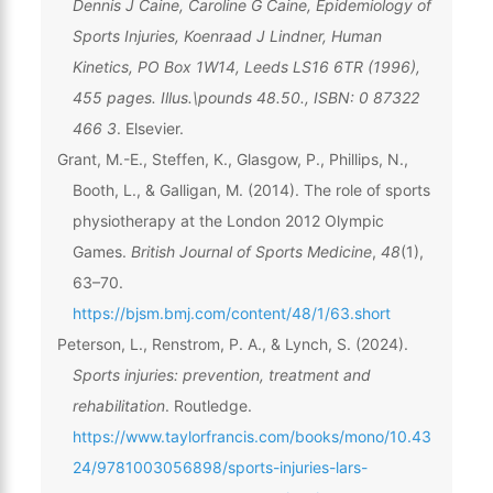
Dennis J Caine, Caroline G Caine, Epidemiology of
Sports Injuries, Koenraad J Lindner, Human
Kinetics, PO Box 1W14, Leeds LS16 6TR (1996),
455 pages. Illus.\pounds 48.50., ISBN: 0 87322
466 3
. Elsevier.
Grant, M.-E., Steffen, K., Glasgow, P., Phillips, N.,
Booth, L., & Galligan, M. (2014). The role of sports
physiotherapy at the London 2012 Olympic
Games.
British Journal of Sports Medicine
,
48
(1),
63–70.
https://bjsm.bmj.com/content/48/1/63.short
Peterson, L., Renstrom, P. A., & Lynch, S. (2024).
Sports injuries: prevention, treatment and
rehabilitation
. Routledge.
https://www.taylorfrancis.com/books/mono/10.43
24/9781003056898/sports-injuries-lars-