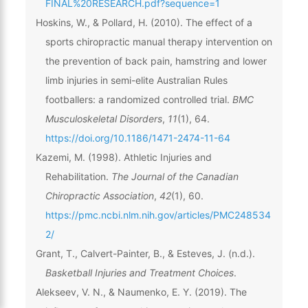
FINAL%20RESEARCH.pdf?sequence=1
Hoskins, W., & Pollard, H. (2010). The effect of a
sports chiropractic manual therapy intervention on
the prevention of back pain, hamstring and lower
limb injuries in semi-elite Australian Rules
footballers: a randomized controlled trial.
BMC
Musculoskeletal Disorders
,
11
(1), 64.
https://doi.org/10.1186/1471-2474-11-64
Kazemi, M. (1998). Athletic Injuries and
Rehabilitation.
The Journal of the Canadian
Chiropractic Association
,
42
(1), 60.
https://pmc.ncbi.nlm.nih.gov/articles/PMC248534
2/
Grant, T., Calvert-Painter, B., & Esteves, J. (n.d.).
Basketball Injuries and Treatment Choices
.
Alekseev, V. N., & Naumenko, E. Y. (2019). The