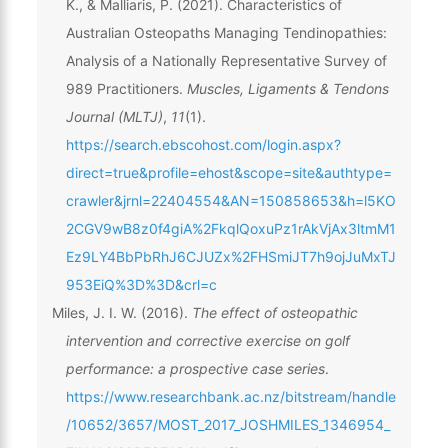
K., & Malliaris, P. (2021). Characteristics of
Australian Osteopaths Managing Tendinopathies:
Analysis of a Nationally Representative Survey of
989 Practitioners.
Muscles, Ligaments & Tendons
Journal (MLTJ)
,
11
(1).
https://search.ebscohost.com/login.aspx?
direct=true&profile=ehost&scope=site&authtype=
crawler&jrnl=22404554&AN=150858653&h=l5KO
2CGV9wB8z0f4giA%2FkqlQoxuPz1rAkVjAx3ltmM1
Ez9LY4BbPbRhJ6CJUZx%2FHSmiJT7h9ojJuMxTJ
953EiQ%3D%3D&crl=c
Miles, J. I. W. (2016).
The effect of osteopathic
intervention and corrective exercise on golf
performance: a prospective case series
.
https://www.researchbank.ac.nz/bitstream/handle
/10652/3657/MOST_2017_JOSHMILES_1346954_