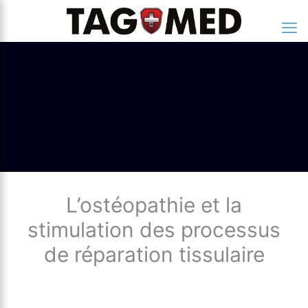
L’ostéopathie et la
stimulation des processus
de réparation tissulaire