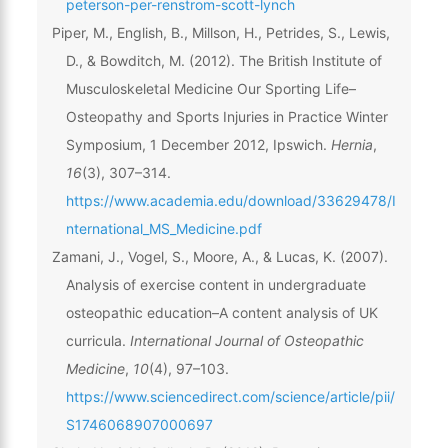
peterson-per-renstrom-scott-lynch
Piper, M., English, B., Millson, H., Petrides, S., Lewis,
D., & Bowditch, M. (2012). The British Institute of
Musculoskeletal Medicine Our Sporting Life–
Osteopathy and Sports Injuries in Practice Winter
Symposium, 1 December 2012, Ipswich.
Hernia
,
16
(3), 307–314.
https://www.academia.edu/download/33629478/I
nternational_MS_Medicine.pdf
Zamani, J., Vogel, S., Moore, A., & Lucas, K. (2007).
Analysis of exercise content in undergraduate
osteopathic education–A content analysis of UK
curricula.
International Journal of Osteopathic
Medicine
,
10
(4), 97–103.
https://www.sciencedirect.com/science/article/pii/
S1746068907000697