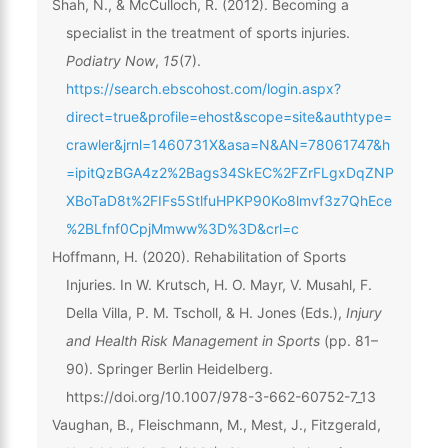
Shah, N., & McCulloch, R. (2012). Becoming a
specialist in the treatment of sports injuries.
Podiatry Now
,
15
(7).
https://search.ebscohost.com/login.aspx?
direct=true&profile=ehost&scope=site&authtype=
crawler&jrnl=1460731X&asa=N&AN=78061747&h
=ipitQzBGA4z2%2Bags34SkEC%2FZrFLgxDqZNP
XBoTaD8t%2FIFs5StlfuHPKP90Ko8lmvf3z7QhEce
%2BLfnf0CpjMmww%3D%3D&crl=c
Hoffmann, H. (2020). Rehabilitation of Sports
Injuries. In W. Krutsch, H. O. Mayr, V. Musahl, F.
Della Villa, P. M. Tscholl, & H. Jones (Eds.),
Injury
and Health Risk Management in Sports
(pp. 81–
90). Springer Berlin Heidelberg.
https://doi.org/10.1007/978-3-662-60752-7_13
Vaughan, B., Fleischmann, M., Mest, J., Fitzgerald,