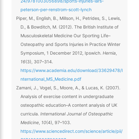
24/9781003056898/sports-injuries-lars-
peterson-per-renstrom-scott-lynch
Piper, M., English, B., Millson, H., Petrides, S., Lewis,
D., & Bowditch, M. (2012). The British Institute of
Musculoskeletal Medicine Our Sporting Life–
Osteopathy and Sports Injuries in Practice Winter
Symposium, 1 December 2012, Ipswich.
Hernia
,
16
(3), 307–314.
https://www.academia.edu/download/33629478/I
nternational_MS_Medicine.pdf
Zamani, J., Vogel, S., Moore, A., & Lucas, K. (2007).
Analysis of exercise content in undergraduate
osteopathic education–A content analysis of UK
curricula.
International Journal of Osteopathic
Medicine
,
10
(4), 97–103.
https://www.sciencedirect.com/science/article/pii/