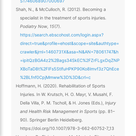
S1746068907000697
Shah, N., & McCulloch, R. (2012). Becoming a
specialist in the treatment of sports injuries.
Podiatry Now
,
15
(7).
https://search.ebscohost.com/login.aspx?
direct=true&profile=ehost&scope=site&authtype=
crawler&jrnl=1460731X&asa=N&AN=78061747&h
=ipitQzBGA4z2%2Bags34SkEC%2FZrFLgxDqZNP
XBoTaD8t%2FIFs5StlfuHPKP90Ko8lmvf3z7QhEce
%2BLfnf0CpjMmww%3D%3D&crl=c
Hoffmann, H. (2020). Rehabilitation of Sports
Injuries. In W. Krutsch, H. O. Mayr, V. Musahl, F.
Della Villa, P. M. Tscholl, & H. Jones (Eds.),
Injury
and Health Risk Management in Sports
(pp. 81–
90). Springer Berlin Heidelberg.
https://doi.org/10.1007/978-3-662-60752-7_13