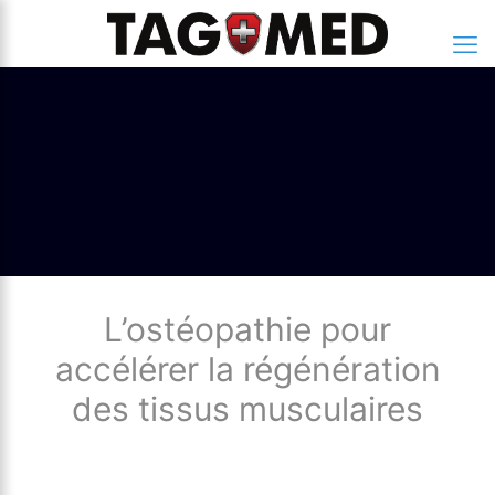
L’ostéopathie pour
accélérer la régénération
des tissus musculaires