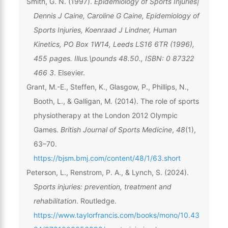
Smith, G. N. (1997).
Epidemiology of Sports Injuries|
Dennis J Caine, Caroline G Caine, Epidemiology of
Sports Injuries, Koenraad J Lindner, Human
Kinetics, PO Box 1W14, Leeds LS16 6TR (1996),
455 pages. Illus.\pounds 48.50., ISBN: 0 87322
466 3
. Elsevier.
Grant, M.-E., Steffen, K., Glasgow, P., Phillips, N.,
Booth, L., & Galligan, M. (2014). The role of sports
physiotherapy at the London 2012 Olympic
Games.
British Journal of Sports Medicine
,
48
(1),
63–70.
https://bjsm.bmj.com/content/48/1/63.short
Peterson, L., Renstrom, P. A., & Lynch, S. (2024).
Sports injuries: prevention, treatment and
rehabilitation
. Routledge.
https://www.taylorfrancis.com/books/mono/10.43