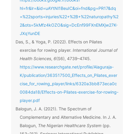
hl=fr&lr=&id=uAYtNl1BeuIC&oi=fnd&pg=PR17&dq
=%22sports+injuries%22+%2B+%22naturopathy%2
2&ots=5kMfz4kOZO&sig=DcEnf99FXnEMXjw27K-
JXqYunDE
Das, S., & Yoga, P. (2022). Effects on Pilates
exercise for rowing player.
International Journal of
Health Sciences
,
6
(S6), 4739–4745.
https://www.researchgate.net/profile/Alaguraja-
K/publication/363517500_Effects_on_Pilates_exer
cise_for_rowing_player/links/6320a3bb873eca0c
0084da18/Effects-on-Pilates-exercise-for-rowing-
player.pdf
Balogun, J. A. (2021). The Spectrum of
Complementary and Alternative Medicine. In J. A.
Balogun,
The Nigerian Healthcare System
(pp.
153–212). Springer International Publishing.