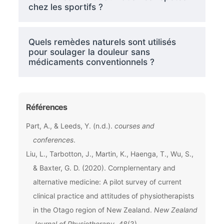
chez les sportifs ?
Quels remèdes naturels sont utilisés
pour soulager la douleur sans
médicaments conventionnels ?
Références
Part, A., & Leeds, Y. (n.d.).
courses and
conferences
.
Liu, L., Tarbotton, J., Martin, K., Haenga, T., Wu, S.,
& Baxter, G. D. (2020). Cornplernentary and
alternative medicine: A pilot survey of current
clinical practice and attitudes of physiotherapists
in the Otago region of New Zealand.
New Zealand
Journal of Physiotherapy
,
48
(3).