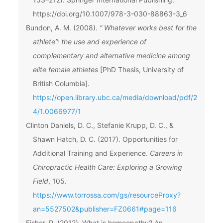
https://doi.org/10.1007/978-3-030-88863-3_6
Bundon, A. M. (2008).
“ Whatever works best for the
athlete”: the use and experience of
complementary and alternative medicine among
elite female athletes
[PhD Thesis, University of
British Columbia].
https://open.library.ubc.ca/media/download/pdf/2
4/1.0066977/1
Clinton Daniels, D. C., Stefanie Krupp, D. C., &
Shawn Hatch, D. C. (2017). Opportunities for
Additional Training and Experience.
Careers in
Chiropractic Health Care: Exploring a Growing
Field
, 105.
https://www.torrossa.com/gs/resourceProxy?
an=5527502&publisher=FZ0661#page=116
Fisher, P. (2012). What is homeopathy? An