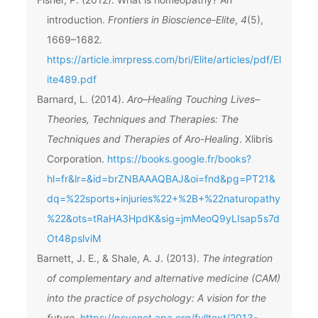
introduction.
Frontiers in Bioscience-Elite
,
4
(5),
1669–1682.
https://article.imrpress.com/bri/Elite/articles/pdf/El
ite489.pdf
Barnard, L. (2014).
Aro–Healing Touching Lives–
Theories, Techniques and Therapies: The
Techniques and Therapies of Aro-Healing
. Xlibris
Corporation.
https://books.google.fr/books?
hl=fr&lr=&id=brZNBAAAQBAJ&oi=fnd&pg=PT21&
dq=%22sports+injuries%22+%2B+%22naturopathy
%22&ots=tRaHA3HpdK&sig=jmMeoQ9yLIsap5s7d
Ot48pslviM
Barnett, J. E., & Shale, A. J. (2013).
The integration
of complementary and alternative medicine (CAM)
into the practice of psychology: A vision for the
future.
https://psycnet.apa.org/fulltext/2013-