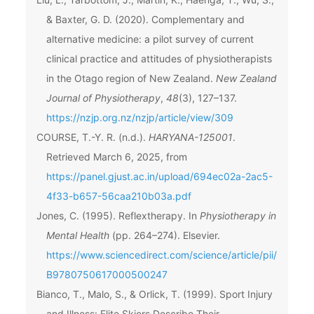
& Baxter, G. D. (2020). Complementary and
alternative medicine: a pilot survey of current
clinical practice and attitudes of physiotherapists
in the Otago region of New Zealand.
New Zealand
Journal of Physiotherapy
,
48
(3), 127–137.
https://nzjp.org.nz/nzjp/article/view/309
COURSE, T.-Y. R. (n.d.).
HARYANA-125001
.
Retrieved March 6, 2025, from
https://panel.gjust.ac.in/upload/694ec02a-2ac5-
4f33-b657-56caa210b03a.pdf
Jones, C. (1995). Reflextherapy. In
Physiotherapy in
Mental Health
(pp. 264–274). Elsevier.
https://www.sciencedirect.com/science/article/pii/
B9780750617000500247
Bianco, T., Malo, S., & Orlick, T. (1999). Sport Injury
and Illness: Elite Skiers Describe Their