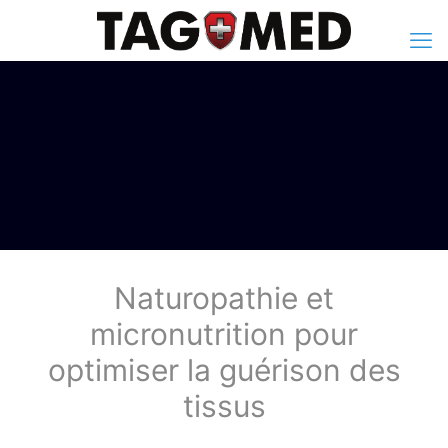
Naturopathie et
micronutrition pour
optimiser la guérison des
tissus