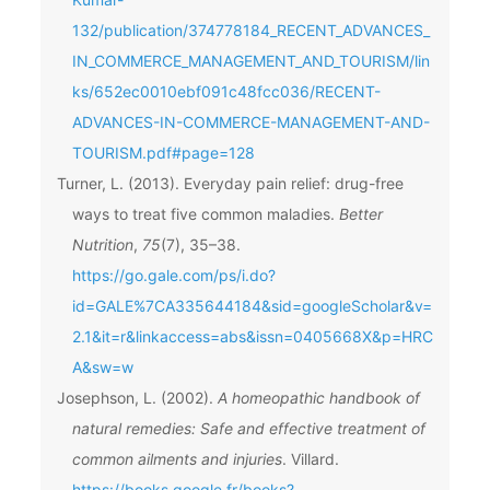
132/publication/374778184_RECENT_ADVANCES_
IN_COMMERCE_MANAGEMENT_AND_TOURISM/lin
ks/652ec0010ebf091c48fcc036/RECENT-
ADVANCES-IN-COMMERCE-MANAGEMENT-AND-
TOURISM.pdf#page=128
Turner, L. (2013). Everyday pain relief: drug-free
ways to treat five common maladies.
Better
Nutrition
,
75
(7), 35–38.
https://go.gale.com/ps/i.do?
id=GALE%7CA335644184&sid=googleScholar&v=
2.1&it=r&linkaccess=abs&issn=0405668X&p=HRC
A&sw=w
Josephson, L. (2002).
A homeopathic handbook of
natural remedies: Safe and effective treatment of
common ailments and injuries
. Villard.
https://books.google.fr/books?