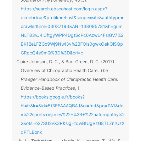
https://search.ebscohost.com/login.aspx?
direct=true&profile=ehost&scope=site&authtype=
crawler&jrnl=03037193&AN=148095781&h=gum
NLT83vJ4lCftgyWPP4DgtScPc0AzwL4FsIGV7%2
BK12eLFZGo9Wj9NwI3v%2BFOls0gwkOekQiSQp
GRpcQ4e9mQ%3D%3D&crl=c
Claire Johnson, D. C., & Bart Green, D. C. (2017).
Overview of Chiropractic Health Care.
The
Praeger Handbook of Chiropractic Health Care:
Evidence-Based Practices
, 1.
https://books.google.fr/books?
hl=fr&lr=&id=5t3EEAAAQBAJ&oi=fnd&pg=PA1&dq
=%22sports+injuries%22+%2B+%22naturopathy%2
2&ots=oS7SU2vX3R&sig=tqwBtUgVzG8TLZnrUzX
dPTLBonk
Liu, L., Tarbottom, J., Martin, K., Haenga, T., Wu, S.,