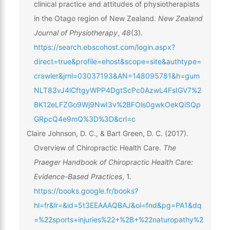
clinical practice and attitudes of physiotherapists
in the Otago region of New Zealand.
New Zealand
Journal of Physiotherapy
,
48
(3).
https://search.ebscohost.com/login.aspx?
direct=true&profile=ehost&scope=site&authtype=
crawler&jrnl=03037193&AN=148095781&h=gum
NLT83vJ4lCftgyWPP4DgtScPc0AzwL4FsIGV7%2
BK12eLFZGo9Wj9NwI3v%2BFOls0gwkOekQiSQp
GRpcQ4e9mQ%3D%3D&crl=c
Claire Johnson, D. C., & Bart Green, D. C. (2017).
Overview of Chiropractic Health Care.
The
Praeger Handbook of Chiropractic Health Care:
Evidence-Based Practices
, 1.
https://books.google.fr/books?
hl=fr&lr=&id=5t3EEAAAQBAJ&oi=fnd&pg=PA1&dq
=%22sports+injuries%22+%2B+%22naturopathy%2