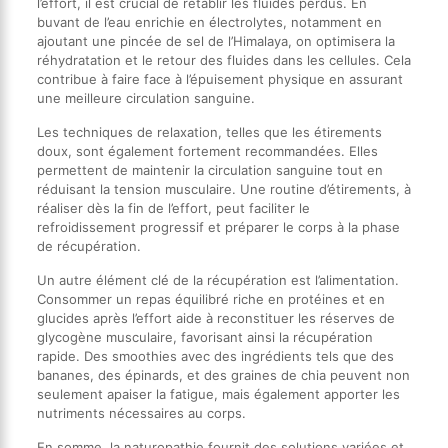
l’effort, il est crucial de rétablir les fluides perdus. En
buvant de l’eau enrichie en électrolytes, notamment en
ajoutant une pincée de sel de l’Himalaya, on optimisera la
réhydratation et le retour des fluides dans les cellules. Cela
contribue à faire face à l’épuisement physique en assurant
une meilleure circulation sanguine.
Les techniques de relaxation, telles que les étirements
doux, sont également fortement recommandées. Elles
permettent de maintenir la circulation sanguine tout en
réduisant la tension musculaire. Une routine d’étirements, à
réaliser dès la fin de l’effort, peut faciliter le
refroidissement progressif et préparer le corps à la phase
de récupération.
Un autre élément clé de la récupération est l’alimentation.
Consommer un repas équilibré riche en protéines et en
glucides après l’effort aide à reconstituer les réserves de
glycogène musculaire, favorisant ainsi la récupération
rapide. Des smoothies avec des ingrédients tels que des
bananes, des épinards, et des graines de chia peuvent non
seulement apaiser la fatigue, mais également apporter les
nutriments nécessaires au corps.
En somme, la naturopathie fournit des solutions variées et