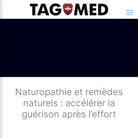
Naturopathie et remèdes
naturels : accélérer la
guérison après l’effort