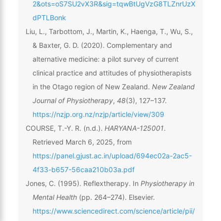
2&ots=oS7SU2vX3R&sig=tqwBtUgVzG8TLZnrUzX
dPTLBonk
Liu, L., Tarbottom, J., Martin, K., Haenga, T., Wu, S.,
& Baxter, G. D. (2020). Complementary and
alternative medicine: a pilot survey of current
clinical practice and attitudes of physiotherapists
in the Otago region of New Zealand.
New Zealand
Journal of Physiotherapy
,
48
(3), 127–137.
https://nzjp.org.nz/nzjp/article/view/309
COURSE, T.-Y. R. (n.d.).
HARYANA-125001
.
Retrieved March 6, 2025, from
https://panel.gjust.ac.in/upload/694ec02a-2ac5-
4f33-b657-56caa210b03a.pdf
Jones, C. (1995). Reflextherapy. In
Physiotherapy in
Mental Health
(pp. 264–274). Elsevier.
https://www.sciencedirect.com/science/article/pii/