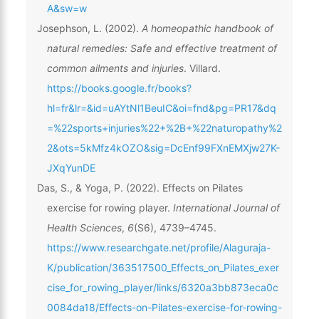
A&sw=w
Josephson, L. (2002).
A homeopathic handbook of
natural remedies: Safe and effective treatment of
common ailments and injuries
. Villard.
https://books.google.fr/books?
hl=fr&lr=&id=uAYtNl1BeuIC&oi=fnd&pg=PR17&dq
=%22sports+injuries%22+%2B+%22naturopathy%2
2&ots=5kMfz4kOZO&sig=DcEnf99FXnEMXjw27K-
JXqYunDE
Das, S., & Yoga, P. (2022). Effects on Pilates
exercise for rowing player.
International Journal of
Health Sciences
,
6
(S6), 4739–4745.
https://www.researchgate.net/profile/Alaguraja-
K/publication/363517500_Effects_on_Pilates_exer
cise_for_rowing_player/links/6320a3bb873eca0c
0084da18/Effects-on-Pilates-exercise-for-rowing-