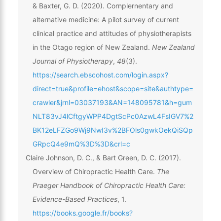
& Baxter, G. D. (2020). Cornplernentary and
alternative medicine: A pilot survey of current
clinical practice and attitudes of physiotherapists
in the Otago region of New Zealand.
New Zealand
Journal of Physiotherapy
,
48
(3).
https://search.ebscohost.com/login.aspx?
direct=true&profile=ehost&scope=site&authtype=
crawler&jrnl=03037193&AN=148095781&h=gum
NLT83vJ4lCftgyWPP4DgtScPc0AzwL4FsIGV7%2
BK12eLFZGo9Wj9NwI3v%2BFOls0gwkOekQiSQp
GRpcQ4e9mQ%3D%3D&crl=c
Claire Johnson, D. C., & Bart Green, D. C. (2017).
Overview of Chiropractic Health Care.
The
Praeger Handbook of Chiropractic Health Care:
Evidence-Based Practices
, 1.
https://books.google.fr/books?