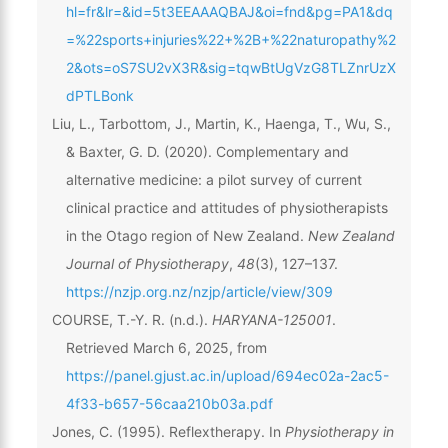
hl=fr&lr=&id=5t3EEAAAQBAJ&oi=fnd&pg=PA1&dq
=%22sports+injuries%22+%2B+%22naturopathy%2
2&ots=oS7SU2vX3R&sig=tqwBtUgVzG8TLZnrUzX
dPTLBonk
Liu, L., Tarbottom, J., Martin, K., Haenga, T., Wu, S.,
& Baxter, G. D. (2020). Complementary and
alternative medicine: a pilot survey of current
clinical practice and attitudes of physiotherapists
in the Otago region of New Zealand.
New Zealand
Journal of Physiotherapy
,
48
(3), 127–137.
https://nzjp.org.nz/nzjp/article/view/309
COURSE, T.-Y. R. (n.d.).
HARYANA-125001
.
Retrieved March 6, 2025, from
https://panel.gjust.ac.in/upload/694ec02a-2ac5-
4f33-b657-56caa210b03a.pdf
Jones, C. (1995). Reflextherapy. In
Physiotherapy in