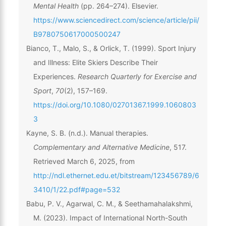
Mental Health
(pp. 264–274). Elsevier.
https://www.sciencedirect.com/science/article/pii/
B9780750617000500247
Bianco, T., Malo, S., & Orlick, T. (1999). Sport Injury
and Illness: Elite Skiers Describe Their
Experiences.
Research Quarterly for Exercise and
Sport
,
70
(2), 157–169.
https://doi.org/10.1080/02701367.1999.1060803
3
Kayne, S. B. (n.d.). Manual therapies.
Complementary and Alternative Medicine
, 517.
Retrieved March 6, 2025, from
http://ndl.ethernet.edu.et/bitstream/123456789/6
3410/1/22.pdf#page=532
Babu, P. V., Agarwal, C. M., & Seethamahalakshmi,
M. (2023). Impact of International North-South