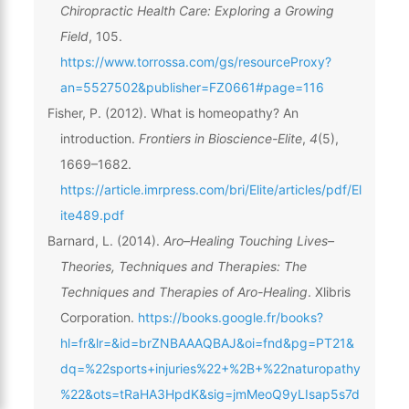
Chiropractic Health Care: Exploring a Growing
Field
, 105.
https://www.torrossa.com/gs/resourceProxy?
an=5527502&publisher=FZ0661#page=116
Fisher, P. (2012). What is homeopathy? An
introduction.
Frontiers in Bioscience-Elite
,
4
(5),
1669–1682.
https://article.imrpress.com/bri/Elite/articles/pdf/El
ite489.pdf
Barnard, L. (2014).
Aro–Healing Touching Lives–
Theories, Techniques and Therapies: The
Techniques and Therapies of Aro-Healing
. Xlibris
Corporation.
https://books.google.fr/books?
hl=fr&lr=&id=brZNBAAAQBAJ&oi=fnd&pg=PT21&
dq=%22sports+injuries%22+%2B+%22naturopathy
%22&ots=tRaHA3HpdK&sig=jmMeoQ9yLIsap5s7d