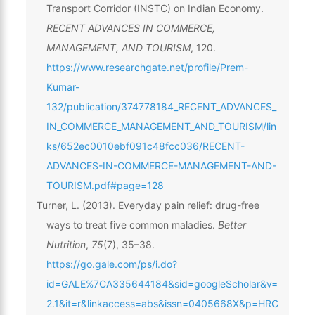
Transport Corridor (INSTC) on Indian Economy.
RECENT ADVANCES IN COMMERCE,
MANAGEMENT, AND TOURISM
, 120.
https://www.researchgate.net/profile/Prem-
Kumar-
132/publication/374778184_RECENT_ADVANCES_
IN_COMMERCE_MANAGEMENT_AND_TOURISM/lin
ks/652ec0010ebf091c48fcc036/RECENT-
ADVANCES-IN-COMMERCE-MANAGEMENT-AND-
TOURISM.pdf#page=128
Turner, L. (2013). Everyday pain relief: drug-free
ways to treat five common maladies.
Better
Nutrition
,
75
(7), 35–38.
https://go.gale.com/ps/i.do?
id=GALE%7CA335644184&sid=googleScholar&v=
2.1&it=r&linkaccess=abs&issn=0405668X&p=HRC