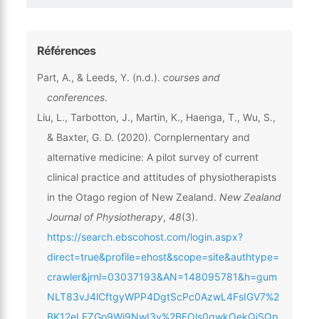
Références
Part, A., & Leeds, Y. (n.d.).
courses and
conferences
.
Liu, L., Tarbotton, J., Martin, K., Haenga, T., Wu, S.,
& Baxter, G. D. (2020). Cornplernentary and
alternative medicine: A pilot survey of current
clinical practice and attitudes of physiotherapists
in the Otago region of New Zealand.
New Zealand
Journal of Physiotherapy
,
48
(3).
https://search.ebscohost.com/login.aspx?
direct=true&profile=ehost&scope=site&authtype=
crawler&jrnl=03037193&AN=148095781&h=gum
NLT83vJ4lCftgyWPP4DgtScPc0AzwL4FsIGV7%2
BK12eLFZGo9Wj9NwI3v%2BFOls0gwkOekQiSQp