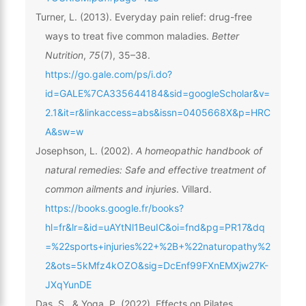
Turner, L. (2013). Everyday pain relief: drug-free
ways to treat five common maladies.
Better
Nutrition
,
75
(7), 35–38.
https://go.gale.com/ps/i.do?
id=GALE%7CA335644184&sid=googleScholar&v=
2.1&it=r&linkaccess=abs&issn=0405668X&p=HRC
A&sw=w
Josephson, L. (2002).
A homeopathic handbook of
natural remedies: Safe and effective treatment of
common ailments and injuries
. Villard.
https://books.google.fr/books?
hl=fr&lr=&id=uAYtNl1BeuIC&oi=fnd&pg=PR17&dq
=%22sports+injuries%22+%2B+%22naturopathy%2
2&ots=5kMfz4kOZO&sig=DcEnf99FXnEMXjw27K-
JXqYunDE
Das, S., & Yoga, P. (2022). Effects on Pilates