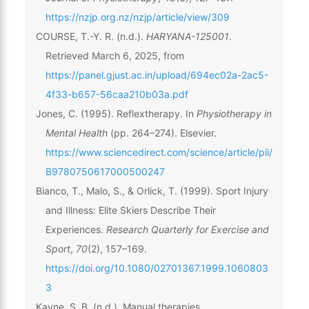
https://nzjp.org.nz/nzjp/article/view/309
COURSE, T.-Y. R. (n.d.).
HARYANA-125001
.
Retrieved March 6, 2025, from
https://panel.gjust.ac.in/upload/694ec02a-2ac5-
4f33-b657-56caa210b03a.pdf
Jones, C. (1995). Reflextherapy. In
Physiotherapy in
Mental Health
(pp. 264–274). Elsevier.
https://www.sciencedirect.com/science/article/pii/
B9780750617000500247
Bianco, T., Malo, S., & Orlick, T. (1999). Sport Injury
and Illness: Elite Skiers Describe Their
Experiences.
Research Quarterly for Exercise and
Sport
,
70
(2), 157–169.
https://doi.org/10.1080/02701367.1999.1060803
3
Kayne, S. B. (n.d.). Manual therapies.