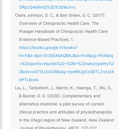
GRpcQ4e9mQ%3D%3D&crl=c
Claire Johnson, D. C., & Bart Green, D. C. (2017).
Overview of Chiropractic Health Care.
The
Praeger Handbook of Chiropractic Health Care:
Evidence-Based Practices
, 1.
https://books.google.fr/books?
hl=fr&lr=&id=5t3EEAAAQBAJ&oi=fnd&pg=PA1&dq
=%22sports+injuries%22+%2B+%22naturopathy%2
2&ots=oS7SU2vX3R&sig=tqwBtUgVzG8TLZnrUzX
dPTLBonk
Liu, L., Tarbottom, J., Martin, K., Haenga, T., Wu, S.,
& Baxter, G. D. (2020). Complementary and
alternative medicine: a pilot survey of current
clinical practice and attitudes of physiotherapists
in the Otago region of New Zealand.
New Zealand
Journal of Physiotherapy
,
48
(3), 127–137.