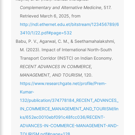
Complementary and Alternative Medicine
, 517.
Retrieved March 6, 2025, from
http://ndl.ethernet.edu.et/bitstream/123456789/6
3410/1/22.pdf#page=532
Babu, P. V., Agarwal, C. M., & Seethamahalakshmi,
M. (2023). Impact of International North-South
Transport Corridor (INSTC) on Indian Economy.
RECENT ADVANCES IN COMMERCE,
MANAGEMENT, AND TOURISM
, 120.
https://www.researchgate.net/profile/Prem-
Kumar-
132/publication/374778184_RECENT_ADVANCES_
IN_COMMERCE_MANAGEMENT_AND_TOURISM/lin
ks/652ec0010ebf091c48fcc036/RECENT-
ADVANCES-IN-COMMERCE-MANAGEMENT-AND-
TOURISM.pdf#page=128