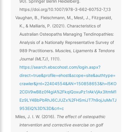
90). Springer Berlin Heidelberg.
https://doi.org/10.1007/978-3-662-60752-7_13
Vaughan, B., Fleischmann, M., Mest, J., Fitzgerald,
K., & Malliaris, P. (2021). Characteristics of
Australian Osteopaths Managing Tendinopathies:
Analysis of a Nationally Representative Survey of
989 Practitioners.
Muscles, Ligaments & Tendons
Journal (MLTJ)
,
11
(1).
https://search.ebscohost.com/login.aspx?
direct=true&profile=ehost&scope=site&authtype=
crawler&jrnl=22404554&AN=150858653&h=l5KO
2CGV9wB8z0f4giA%2FkqlQoxuPz1rAkVjAx3ltmM1
Ez9LY4BbPbRhJ6CJUZx%2FHSmiJT7h9ojJuMxTJ
953EiQ%3D%3D&crl=c
Miles, J. I. W. (2016).
The effect of osteopathic
intervention and corrective exercise on golf