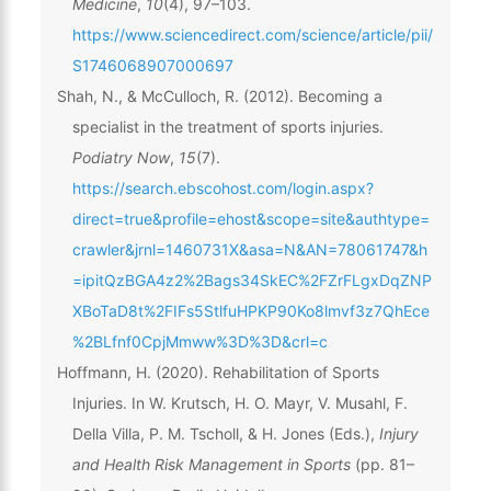
Medicine
,
10
(4), 97–103.
https://www.sciencedirect.com/science/article/pii/
S1746068907000697
Shah, N., & McCulloch, R. (2012). Becoming a
specialist in the treatment of sports injuries.
Podiatry Now
,
15
(7).
https://search.ebscohost.com/login.aspx?
direct=true&profile=ehost&scope=site&authtype=
crawler&jrnl=1460731X&asa=N&AN=78061747&h
=ipitQzBGA4z2%2Bags34SkEC%2FZrFLgxDqZNP
XBoTaD8t%2FIFs5StlfuHPKP90Ko8lmvf3z7QhEce
%2BLfnf0CpjMmww%3D%3D&crl=c
Hoffmann, H. (2020). Rehabilitation of Sports
Injuries. In W. Krutsch, H. O. Mayr, V. Musahl, F.
Della Villa, P. M. Tscholl, & H. Jones (Eds.),
Injury
and Health Risk Management in Sports
(pp. 81–