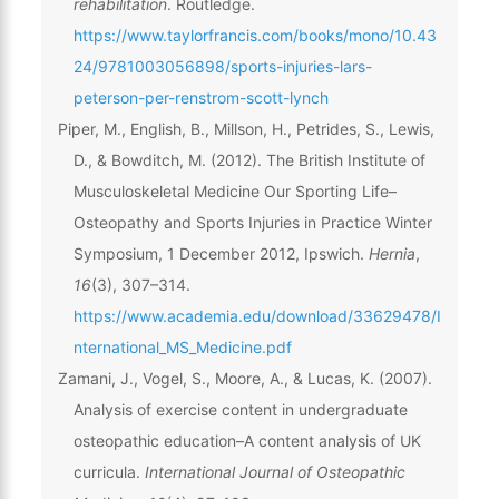
rehabilitation
. Routledge.
https://www.taylorfrancis.com/books/mono/10.43
24/9781003056898/sports-injuries-lars-
peterson-per-renstrom-scott-lynch
Piper, M., English, B., Millson, H., Petrides, S., Lewis,
D., & Bowditch, M. (2012). The British Institute of
Musculoskeletal Medicine Our Sporting Life–
Osteopathy and Sports Injuries in Practice Winter
Symposium, 1 December 2012, Ipswich.
Hernia
,
16
(3), 307–314.
https://www.academia.edu/download/33629478/I
nternational_MS_Medicine.pdf
Zamani, J., Vogel, S., Moore, A., & Lucas, K. (2007).
Analysis of exercise content in undergraduate
osteopathic education–A content analysis of UK
curricula.
International Journal of Osteopathic