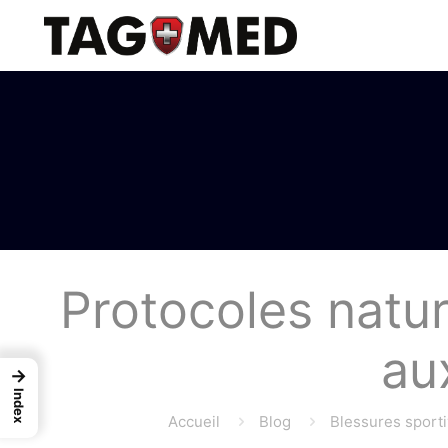
Protocoles natu
au
→
Index
Accueil
Blog
Blessures sporti