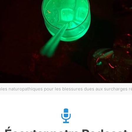
les naturopathiques pour les blessures dues aux surcharges 