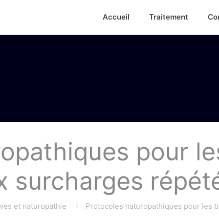
Accueil
Traitement
Co
ropathiques pour le
x surcharges répét
ves et naturopathie
Protocoles naturopathiques pour les 