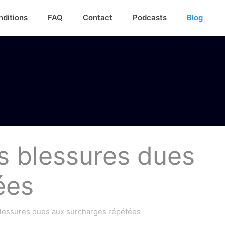
nditions
FAQ
Contact
Podcasts
Blog
s blessures dues
ées
blessures dues aux surcharges répétées