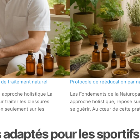
 de traitement naturel
Protocole de rééducation par na
: approche holistique La
Les Fondements de la Naturopat
traiter les blessures
approche holistique, repose su
on seulement sur les
se guérir. Au cœur de cette pra
 adaptés pour les sportifs