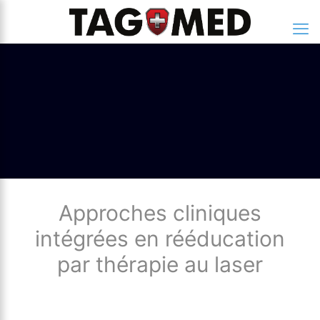
Approches cliniques
intégrées en rééducation
par thérapie au laser