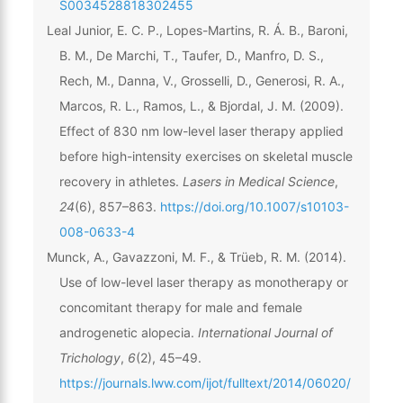
S0034528818302455
Leal Junior, E. C. P., Lopes-Martins, R. Á. B., Baroni,
B. M., De Marchi, T., Taufer, D., Manfro, D. S.,
Rech, M., Danna, V., Grosselli, D., Generosi, R. A.,
Marcos, R. L., Ramos, L., & Bjordal, J. M. (2009).
Effect of 830 nm low-level laser therapy applied
before high-intensity exercises on skeletal muscle
recovery in athletes.
Lasers in Medical Science
,
24
(6), 857–863.
https://doi.org/10.1007/s10103-
008-0633-4
Munck, A., Gavazzoni, M. F., & Trüeb, R. M. (2014).
Use of low-level laser therapy as monotherapy or
concomitant therapy for male and female
androgenetic alopecia.
International Journal of
Trichology
,
6
(2), 45–49.
https://journals.lww.com/ijot/fulltext/2014/06020/