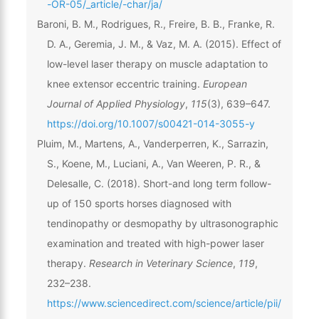
-OR-05/_article/-char/ja/
Baroni, B. M., Rodrigues, R., Freire, B. B., Franke, R.
D. A., Geremia, J. M., & Vaz, M. A. (2015). Effect of
low-level laser therapy on muscle adaptation to
knee extensor eccentric training.
European
Journal of Applied Physiology
,
115
(3), 639–647.
https://doi.org/10.1007/s00421-014-3055-y
Pluim, M., Martens, A., Vanderperren, K., Sarrazin,
S., Koene, M., Luciani, A., Van Weeren, P. R., &
Delesalle, C. (2018). Short-and long term follow-
up of 150 sports horses diagnosed with
tendinopathy or desmopathy by ultrasonographic
examination and treated with high-power laser
therapy.
Research in Veterinary Science
,
119
,
232–238.
https://www.sciencedirect.com/science/article/pii/