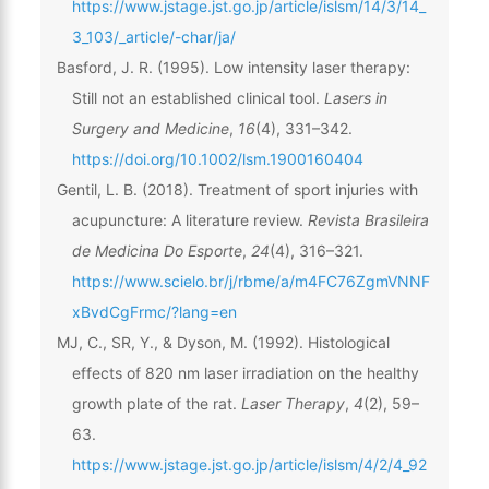
https://www.jstage.jst.go.jp/article/islsm/14/3/14_
3_103/_article/-char/ja/
Basford, J. R. (1995). Low intensity laser therapy:
Still not an established clinical tool.
Lasers in
Surgery and Medicine
,
16
(4), 331–342.
https://doi.org/10.1002/lsm.1900160404
Gentil, L. B. (2018). Treatment of sport injuries with
acupuncture: A literature review.
Revista Brasileira
de Medicina Do Esporte
,
24
(4), 316–321.
https://www.scielo.br/j/rbme/a/m4FC76ZgmVNNF
xBvdCgFrmc/?lang=en
MJ, C., SR, Y., & Dyson, M. (1992). Histological
effects of 820 nm laser irradiation on the healthy
growth plate of the rat.
Laser Therapy
,
4
(2), 59–
63.
https://www.jstage.jst.go.jp/article/islsm/4/2/4_92