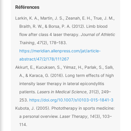
Références
Larkin, K. A., Martin, J. S., Zeanah, E. H., True, J. M.,
Braith, R. W., & Borsa, P. A. (2012). Limb blood
flow after class 4 laser therapy.
Journal of Athletic
Training
,
47
(2), 178–183.
https://meridian.allenpress.com/jat/article-
abstract/47/2/178/111267
Akkurt, E., Kucuksen, S., Yılmaz, H., Parlak, S., Sallı,
A., & Karaca, G. (2016). Long term effects of high
intensity laser therapy in lateral epicondylitis
patients.
Lasers in Medical Science
,
31
(2), 249–
253.
https://doi.org/10.1007/s10103-015-1841-3
Kubota, J. (2005). Phototherapy in sports medicine:
a personal overview.
Laser Therapy
,
14
(3), 103–
114.