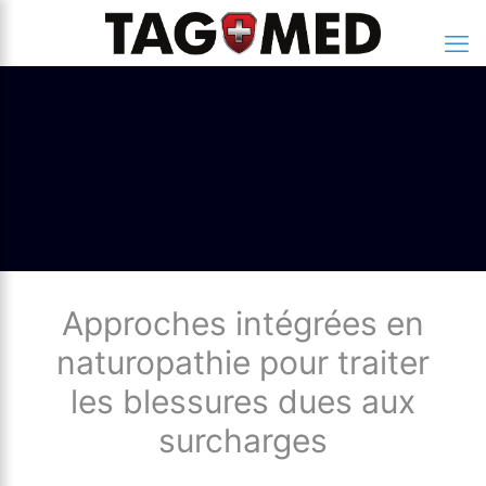
Approches intégrées en
naturopathie pour traiter
les blessures dues aux
surcharges