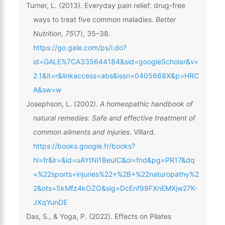
Turner, L. (2013). Everyday pain relief: drug-free
ways to treat five common maladies.
Better
Nutrition
,
75
(7), 35–38.
https://go.gale.com/ps/i.do?
id=GALE%7CA335644184&sid=googleScholar&v=
2.1&it=r&linkaccess=abs&issn=0405668X&p=HRC
A&sw=w
Josephson, L. (2002).
A homeopathic handbook of
natural remedies: Safe and effective treatment of
common ailments and injuries
. Villard.
https://books.google.fr/books?
hl=fr&lr=&id=uAYtNl1BeuIC&oi=fnd&pg=PR17&dq
=%22sports+injuries%22+%2B+%22naturopathy%2
2&ots=5kMfz4kOZO&sig=DcEnf99FXnEMXjw27K-
JXqYunDE
Das, S., & Yoga, P. (2022). Effects on Pilates