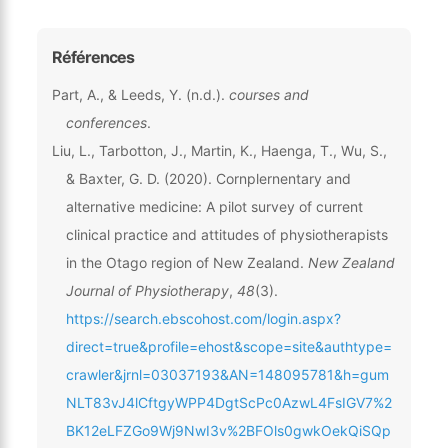
Références
Part, A., & Leeds, Y. (n.d.).
courses and
conferences
.
Liu, L., Tarbotton, J., Martin, K., Haenga, T., Wu, S.,
& Baxter, G. D. (2020). Cornplernentary and
alternative medicine: A pilot survey of current
clinical practice and attitudes of physiotherapists
in the Otago region of New Zealand.
New Zealand
Journal of Physiotherapy
,
48
(3).
https://search.ebscohost.com/login.aspx?
direct=true&profile=ehost&scope=site&authtype=
crawler&jrnl=03037193&AN=148095781&h=gum
NLT83vJ4lCftgyWPP4DgtScPc0AzwL4FsIGV7%2
BK12eLFZGo9Wj9NwI3v%2BFOls0gwkOekQiSQp