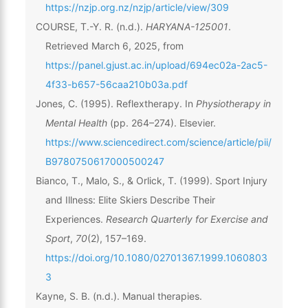
https://nzjp.org.nz/nzjp/article/view/309
COURSE, T.-Y. R. (n.d.).
HARYANA-125001
.
Retrieved March 6, 2025, from
https://panel.gjust.ac.in/upload/694ec02a-2ac5-
4f33-b657-56caa210b03a.pdf
Jones, C. (1995). Reflextherapy. In
Physiotherapy in
Mental Health
(pp. 264–274). Elsevier.
https://www.sciencedirect.com/science/article/pii/
B9780750617000500247
Bianco, T., Malo, S., & Orlick, T. (1999). Sport Injury
and Illness: Elite Skiers Describe Their
Experiences.
Research Quarterly for Exercise and
Sport
,
70
(2), 157–169.
https://doi.org/10.1080/02701367.1999.1060803
3
Kayne, S. B. (n.d.). Manual therapies.