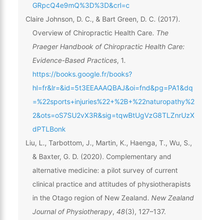
GRpcQ4e9mQ%3D%3D&crl=c
Claire Johnson, D. C., & Bart Green, D. C. (2017).
Overview of Chiropractic Health Care.
The
Praeger Handbook of Chiropractic Health Care:
Evidence-Based Practices
, 1.
https://books.google.fr/books?
hl=fr&lr=&id=5t3EEAAAQBAJ&oi=fnd&pg=PA1&dq
=%22sports+injuries%22+%2B+%22naturopathy%2
2&ots=oS7SU2vX3R&sig=tqwBtUgVzG8TLZnrUzX
dPTLBonk
Liu, L., Tarbottom, J., Martin, K., Haenga, T., Wu, S.,
& Baxter, G. D. (2020). Complementary and
alternative medicine: a pilot survey of current
clinical practice and attitudes of physiotherapists
in the Otago region of New Zealand.
New Zealand
Journal of Physiotherapy
,
48
(3), 127–137.