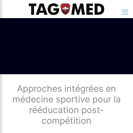
Approches intégrées en
médecine sportive pour la
rééducation post-
compétition