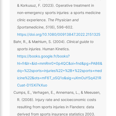
& Korkusuz, F. (2023). Operative treatment in
non-emergency sports injuries: a sports medicine
clinic experience.
The Physician and
Sportsmedicine
,
51
(6), 596–602.
https://doi.org/10.1080/00913847.2022.2151325
Bahr, R., & Mæhlum, S. (2004).
Clinical guide to
sports injuries
. Human Kinetics.
https://books.google.fr/books?
hl=fr&lr=&id=mmRnr0x0p4QC&oi=fnd&pg=PA86&
dq=%22sports+injuries%22+%2B+%22sports+med
icine%22&ots=mF6T_oSQ1o&sig=uXmOuYSq421R
Cuat-D15Xi7kXuo
Cumps, E., Verhagen, E., Annemans, L., & Meeusen,
R. (2008). Injury rate and socioeconomic costs
resulting from sports injuries in Flanders: data
derived from sports insurance statistics 2003.