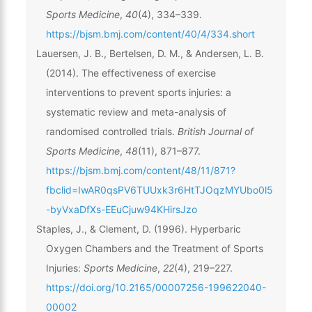
Sports Medicine
,
40
(4), 334–339.
https://bjsm.bmj.com/content/40/4/334.short
Lauersen, J. B., Bertelsen, D. M., & Andersen, L. B.
(2014). The effectiveness of exercise
interventions to prevent sports injuries: a
systematic review and meta-analysis of
randomised controlled trials.
British Journal of
Sports Medicine
,
48
(11), 871–877.
https://bjsm.bmj.com/content/48/11/871?
fbclid=IwAR0qsPV6TUUxk3r6HtTJOqzMYUbo0l5
-byVxaDfXs-EEuCjuw94KHirsJzo
Staples, J., & Clement, D. (1996). Hyperbaric
Oxygen Chambers and the Treatment of Sports
Injuries:
Sports Medicine
,
22
(4), 219–227.
https://doi.org/10.2165/00007256-199622040-
00002