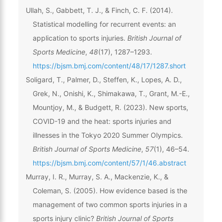
Ullah, S., Gabbett, T. J., & Finch, C. F. (2014).
Statistical modelling for recurrent events: an
application to sports injuries.
British Journal of
Sports Medicine
,
48
(17), 1287–1293.
https://bjsm.bmj.com/content/48/17/1287.short
Soligard, T., Palmer, D., Steffen, K., Lopes, A. D.,
Grek, N., Onishi, K., Shimakawa, T., Grant, M.-E.,
Mountjoy, M., & Budgett, R. (2023). New sports,
COVID-19 and the heat: sports injuries and
illnesses in the Tokyo 2020 Summer Olympics.
British Journal of Sports Medicine
,
57
(1), 46–54.
https://bjsm.bmj.com/content/57/1/46.abstract
Murray, I. R., Murray, S. A., Mackenzie, K., &
Coleman, S. (2005). How evidence based is the
management of two common sports injuries in a
sports injury clinic?
British Journal of Sports